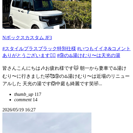
Nボックスカスタム JF3
#スタイルプラスブラック特別仕様
#いつもイイネ&コメント
ありがとうございます🙇‍♂️
#⑨の♨️湯けむり〜は天光の湯
皆さんこんにちは🎶お疲れ様です🐱 朝一から妻車で♨️湯け
むり〜に行きました🤣🥰⑨の♨️湯けむり〜は近場のリニュー
アルした 天光の湯です🙆中庭も綺麗です笑🤣...
thumb_up
117
comment
14
2026/05/19 16:27