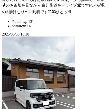
🍵のお茶畑を見ながら 白川街道をドライブ🛣️です(^｡^)🤣⑰
の♨️湯けむり〜に到着です🤣🥰ひとっ風...
thumb_up
131
comment
14
2025/06/06 18:38