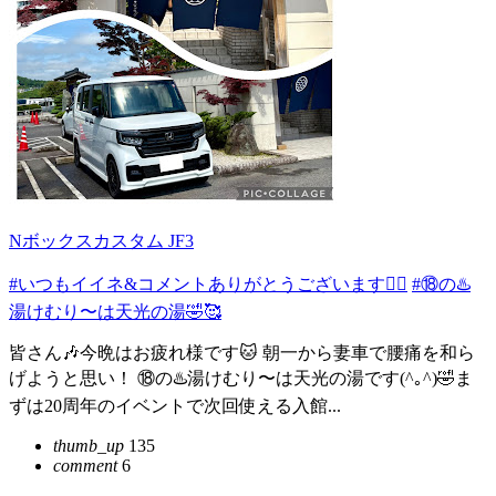
Nボックスカスタム JF3
#いつもイイネ&コメントありがとうございます🙇‍♂️
#⑱の♨️
湯けむり〜は天光の湯🤣🥰
皆さん🎶今晩はお疲れ様です🐱 朝一から妻車で腰痛を和ら
げようと思い！ ⑱の♨️湯けむり〜は天光の湯です(^｡^)🤣ま
ずは20周年のイベントで次回使える入館...
thumb_up
135
comment
6