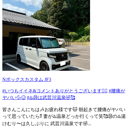
Nボックスカスタム JF3
#いつもイイネ&コメントありがとうございます🙇‍♂️
#腰痛が
ヤバい💦🥴
#♨️㉔は武芸川温泉🤣🥰
皆さんこんにちは🎶お疲れ様です🐱 朝起きて腰痛がヤバい
って思っていたら⁉️ 妻が♨️温泉どっか行くって笑🥰㉔の♨️湯
けむり〜は久しぶりに 武芸川温泉です🤣...