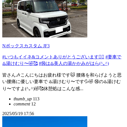
Nボックスカスタム JF3
#いつもイイネ&コメントありがとうございます🙇‍♂️
#妻車で
♨️湯けむり〜🤣🥰
#⑭は♨️美人の湯かかみがはら(^｡^)
皆さん🎶こんにちはお疲れ様です🐱 腰痛を和らげようと思
い腰痛に優しい妻車で ♨️湯けむり〜です💦🤣 ⑭の♨️湯けむ
り〜ですよ(^｡^)🤣🥰休憩処はこんな感...
thumb_up
113
comment
12
2025/05/19 17:56