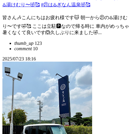
♨️湯けむり〜🤣🥰
#㉑は♨️ぎなん温泉🤣🥰
皆さん🎶こんにちはお疲れ様です🐱 朝一から㉑の♨️湯けむ
り〜です🤣🥰 ここは立駐🅿️なので帰る時に 車内がめっちゃ
暑くなくて良いです🙆久しぶりに来ました🤣...
thumb_up
123
comment
10
2025/07/23 18:16