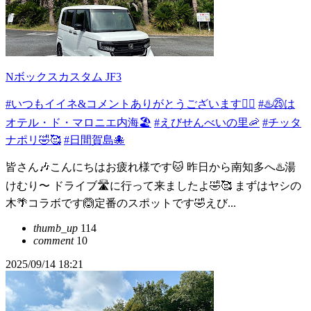
Nボックスカスタム JF3
#いつもイイネ&コメントありがとうございます🙇‍♂️
#♨️㉕は
オテル・ド・マロニエ内海🏖️
#えびせんべいの里🦐
#チッタ
ナポリ🤣🥰
#日間賀島🐙
皆さん🎶こんにちはお疲れ様です🐱 昨日から南知多へ♨️湯
けむり〜 ドライブ🛣️に行って来ましたよ🤣🥰 まずはヤシの
木🌴コラボです🙆定番のスポットです🤣えび...
thumb_up
114
comment
10
2025/09/14 18:21