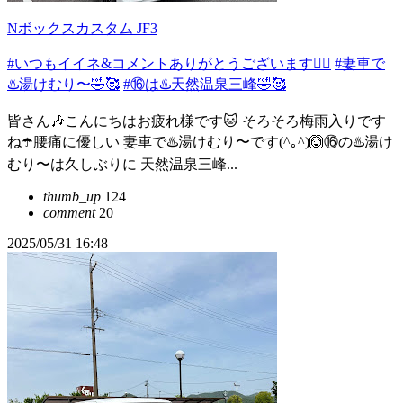
Nボックスカスタム JF3
#いつもイイネ&コメントありがとうございます🙇‍♂️
#妻車で
♨️湯けむり〜🤣🥰
#⑯は♨️天然温泉三峰🤣🥰
皆さん🎶こんにちはお疲れ様です🐱 そろそろ梅雨入りです
ね☂️腰痛に優しい 妻車で♨️湯けむり〜です(^｡^)🙆⑯の♨️湯け
むり〜は久しぶりに 天然温泉三峰...
thumb_up
124
comment
20
2025/05/31 16:48