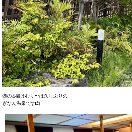
⑧の♨️湯けむり〜は久しぶりの
ぎなん温泉です🙆