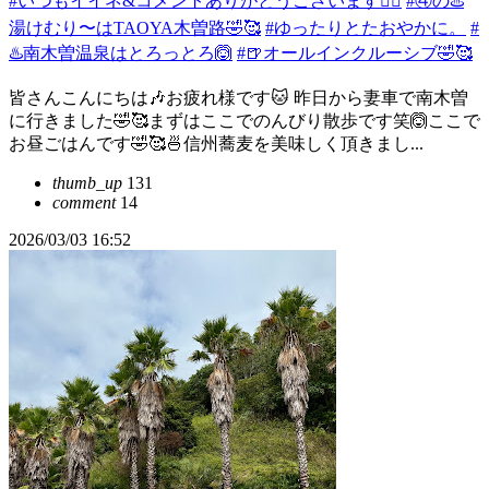
#いつもイイネ&コメントありがとうございます🙇‍♂️
#④の♨️
湯けむり〜はTAOYA木曽路🤣🥰
#ゆったりとたおやかに。
#
♨️南木曽温泉はとろっとろ🙆
#🍺オールインクルーシブ🤣🥰
皆さんこんにちは🎶お疲れ様です🐱 昨日から妻車で南木曽
に行きました🤣🥰まずはここでのんびり散歩です笑🙆ここで
お昼ごはんです🤣🥰🍜信州蕎麦を美味しく頂きまし...
thumb_up
131
comment
14
2026/03/03 16:52