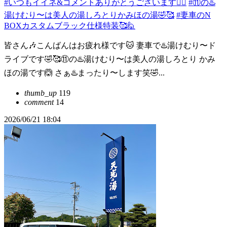
#いつもイイネ&コメントありがとうございます🙇‍♂️
#⑪の♨️
湯けむり〜は美人の湯しろとりかみほの湯🤣🥰
#妻車のN
BOXカスタムブラック仕様特装🥰🙋
皆さん🎶こんばんはお疲れ様です🐱 妻車で♨️湯けむり〜ド
ライブです🤣🥰⑪の♨️湯けむり〜は美人の湯しろとり かみ
ほの湯です🙆 さぁ♨️まったり〜します笑🤣...
thumb_up
119
comment
14
2026/06/21 18:04