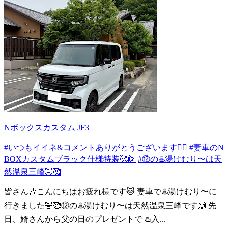
Nボックスカスタム JF3
#いつもイイネ&コメントありがとうございます🙇‍♂️
#妻車のN
BOXカスタムブラック仕様特装🥰🙋
#⑫の♨️湯けむり〜は天
然温泉三峰🤣🥰
皆さん🎶こんにちはお疲れ様です🐱 妻車で♨️湯けむり〜に
行きました🤣🥰⑫の♨️湯けむり〜は天然温泉三峰です🙆 先
日、婿さんから父の日のプレゼントで ♨️入...