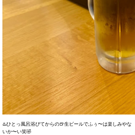
♨️ひとっ風呂浴びてからの🍺生ビールでふぅ〜は楽しみやな
いか〜い笑🤣