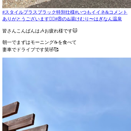
#スタイルプラスブラック特別仕様
#いつもイイネ&コメント
ありがとうございます🙇‍♂️
#⑧の♨️湯けむり〜はぎなん温泉
皆さんこんばんは🎶お疲れ様です🐱
朝一でまずはモーニング☕️を食べて
妻車でドライブです笑🤣🥰