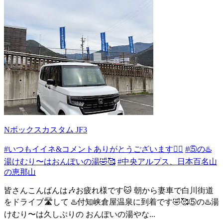
Nボックスカスタム JF3
#いつもイイネ&コメントありがとうございます🙇‍♂️
#⑤の♨️
湯けむり〜はおんぽいの湯🤣🥰
#中央アルプス、日本百名山
の恵那山
皆さんこんばんは🎶お疲れ様です🐱 朝から妻車で白川街道
をドライブ🛣️して ♨️付知峡倉屋温泉に到着です🤣🥰⑤の♨️湯
けむり〜は久しぶりの おんぽいの湯やな...