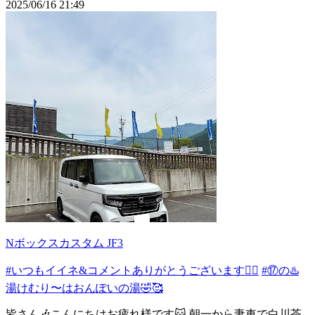
2025/06/16 21:49
Nボックスカスタム JF3
#いつもイイネ&コメントありがとうございます🙇‍♂️
#⑰の♨️
湯けむり〜はおんぽいの湯🤣🥰
皆さん🎶こんにちはお疲れ様です🐱 朝一から妻車で白川茶