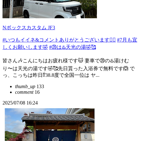
Nボックスカスタム JF3
#いつもイイネ&コメントありがとうございます🙇‍♂️
#7月も宜
しくお願いします🤣
#⑳は♨️天光の湯🤣🥰
皆さん🎶こんにちはお疲れ様です🐱 妻車で⑳の♨️湯けむ
り〜は天光の湯です🤣🥰先日貰った入浴券で無料です🙆 で
っ、こっちは昨日⁉️38.8度で全国一位は ヤ...
thumb_up
133
comment
16
2025/07/08 16:24