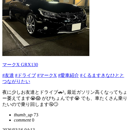
マークX GRX130
#友達
#ドライブ
#マークX
#愛車紹介
#くるますきなひとと
つながりたい
夜に少しお友達とドライブ🚗³₃ 最近ガソリン高くなってちょ
ー萎えてます😭😱 がびちょんです😭 でも、車たくさん乗り
たいので乗り回します🤤🙄
thumb_up
73
comment
0
2026/03/16 04:13