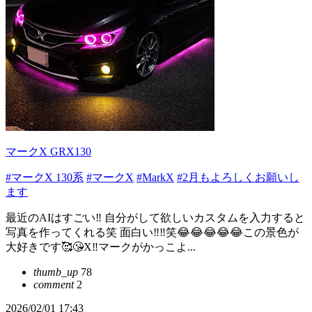
マークX GRX130
#マークX 130系
#マークX
#MarkX
#2月もよろしくお願いし
ます
最近のAIはすごい‼️ 自分がして欲しいカスタムを入力すると
写真を作ってくれる笑 面白い‼️‼️笑😂😂😂😂😂この景色が
大好きです🥰😘X‼️マークがかっこよ...
thumb_up
78
comment
2
2026/02/01 17:43