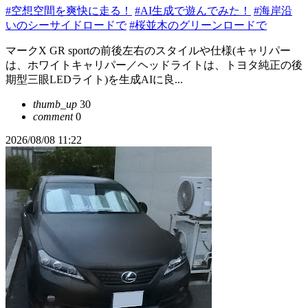
#空想空間を爽快に走る！
#AI生成で遊んでみた！
#海岸沿
いのシーサイドロードで
#桜並木のグリーンロードで
マークX GR sportの前後左右のスタイルや仕様(キャリパー
は、ホワイトキャリパー／ヘッドライトは、トヨタ純正の後
期型三眼LEDライト)を生成AIに良...
thumb_up
30
comment
0
2026/08/08 11:22