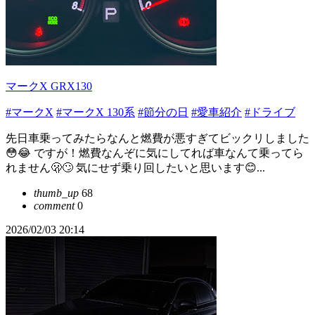
マークX GRX130
#マークX
#マークX 130系
#節分の日
#愛車紹介
#ドライブ
先日車乗ってみたらなんと燃費が悪すぎてビックリしました
😳😂 ですが！燃費なんぞに気にしてれば車なんて乗ってら
れません🫢🙄 気にせず乗り回したいと思います😊...
thumb_up
68
comment
0
2026/02/03 20:14