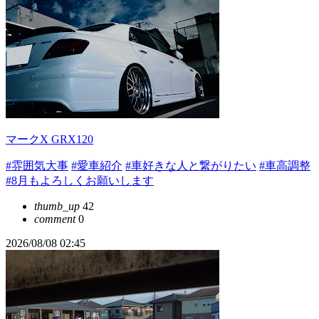
マークX GRX120
#雰囲気大事
#愛車紹介
#車好きな人と繋がりたい
#車高調整
#8月もよろしくお願いします
thumb_up
42
comment
0
2026/08/08 02:45