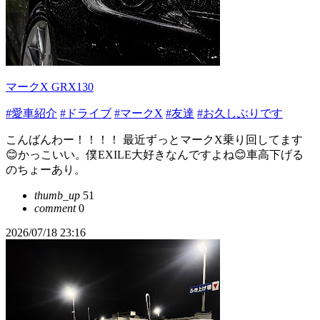
マークX GRX130
#愛車紹介
#ドライブ
#マークX
#友達
#お久しぶりです
こんばんわー！！！！ 最近ずっとマークX乗り回してます
😊かっこいい。僕EXILE大好きなんですよね😊車高下げる
のちょーあり。
thumb_up
51
comment
0
2026/07/18 23:16