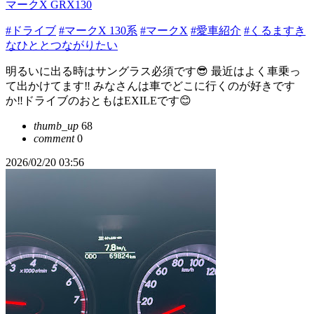
マークX GRX130
#ドライブ
#マークX 130系
#マークX
#愛車紹介
#くるますき
なひととつながりたい
明るいに出る時はサングラス必須です😎 最近はよく車乗っ
て出かけてます‼️ みなさんは車でどこに行くのが好きです
か‼️ドライブのおともはEXILEです😊
thumb_up
68
comment
0
2026/02/20 03:56