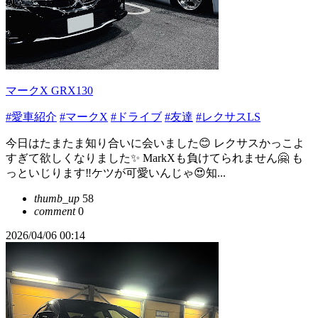
マークX GRX130
#愛車紹介
#マークX
#ドライブ
#友達
#レクサスLS
今日はたまたま知り合いに会いました😊 レクサスかっこよ
すぎて欲しくなりました✨ MarkXも負けてられません🤗 も
っといじります‼️ケツが可愛いんじゃ😍知...
thumb_up
58
comment
0
2026/04/06 00:14