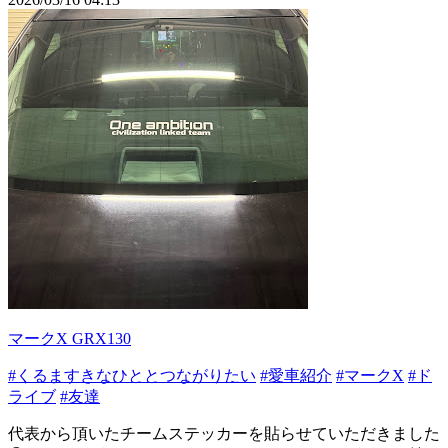
マークX GRX130
#くるますきなひととつながりたい
#愛車紹介
#マークX
#ド
ライブ
#友達
代表から頂いたチームステッカーを貼らせていただきました