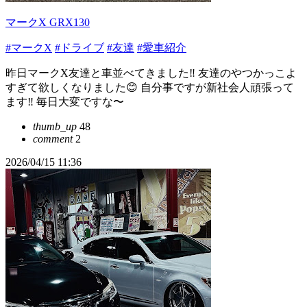
マークX GRX130
#マークX
#ドライブ
#友達
#愛車紹介
昨日マークX友達と車並べてきました‼️ 友達のやつかっこよ
すぎて欲しくなりました😊 自分事ですが新社会人頑張って
ます‼️ 毎日大変ですな〜
thumb_up
48
comment
2
2026/04/15 11:36