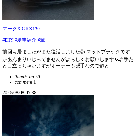
マークX GRX130
#DIY
#愛車紹介
#輩
前回も居ましたがまた復活しました👍️ マットブラックです
があんまりいじってませんがよろしくお願いします🙏岩手だ
と目立っちゃいますがオーナーも派手なので割と...
thumb_up
39
comment
1
2026/08/08 05:38