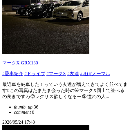
マークX GRX130
#愛車紹介
#ドライブ
#マークX
#友達
#ほぼノーマル
最近車を納車した！っていう友達が増えてきてよく並べてま
す‼️この写真はたまたま会った時の🤭マークX同士で並べる
の良きですわ😊レクサス欲しくなるー😭憧れの人...
thumb_up
36
comment
0
2026/05/24 17:48