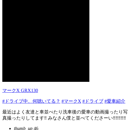
マークX GRX130
#ドライブ中、何聴いてる？
#マークX
#ドライブ
#愛車紹介
最近はよく友達と車並べたり洗車後の愛車の動画撮ったり写
真撮ったりしてます‼️ みなさん僕と並べてくださーい‼️‼️‼️‼️‼️
thumb_up
46