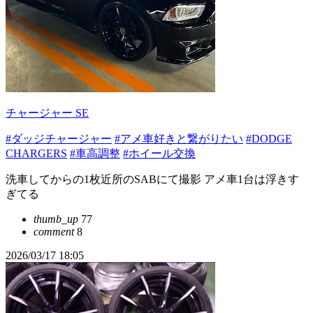
チャージャー SE
#ダッジチャージャー
#アメ車好きと繋がりたい
#DODGE
CHARGERS
#車高調整
#ホイール交換
洗車してからの1枚近所のSABにて撮影 アメ車1台は浮きす
ぎてる
thumb_up
77
comment
8
2026/03/17 18:05