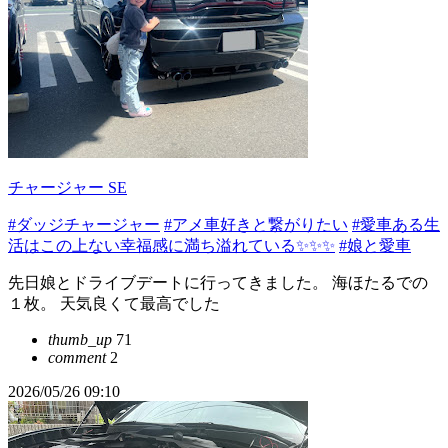
チャージャー SE
#ダッジチャージャー
#アメ車好きと繋がりたい
#愛車ある生
活はこの上ない幸福感に満ち溢れている✨✨✨
#娘と愛車
先日娘とドライブデートに行ってきました。 海ほたるでの
１枚。 天気良くて最高でした
thumb_up
71
comment
2
2026/05/26 09:10