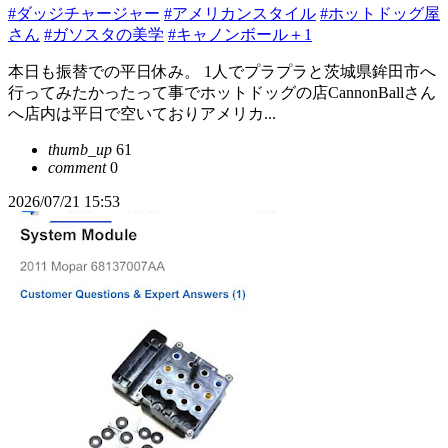
#ダッジチャージャー
#アメリカンスタイル
#ホットドッグ屋
さん
#ガソスタの美学
#キャノンボール＋1
本日も振替での平日休み。 1人でプラプラと茨城県鉾田市へ
行ってみたかったって事でホットドッグの店CannonBallさん
へ店内は平日で空いておりアメリカ...
thumb_up
61
comment
0
2026/07/21 15:53