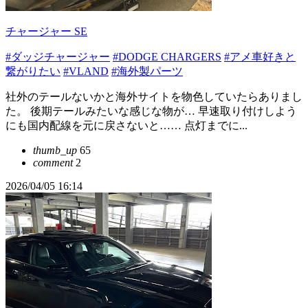
チャージャー SE
#ダッジチャージャー
#DODGE CHARGERS
#アメ車好きと
繋がりたい
#VLAND
#海外製パーツ
社外のテールないかと海外サイトを物色していたらありまし
た。 後期テールみたいな感じな物が… 早速取り付けしよう
にも国内配線を元に戻さないと…… 点灯までに...
thumb_up
65
comment
2
2026/04/05 16:14