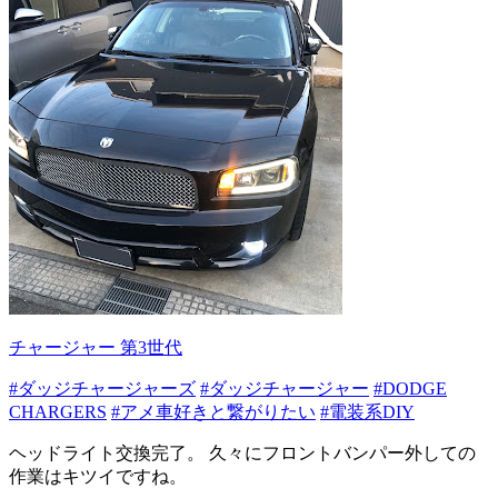
チャージャー 第3世代
#ダッジチャージャーズ
#ダッジチャージャー
#DODGE
CHARGERS
#アメ車好きと繋がりたい
#電装系DIY
ヘッドライト交換完了。 久々にフロントバンパー外しての
作業はキツイですね。