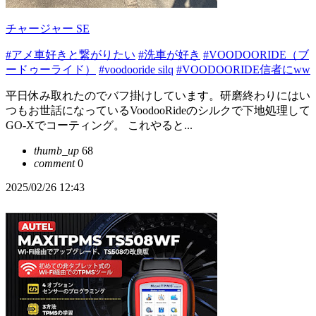
チャージャー SE
#アメ車好きと繋がりたい
#洗車が好き
#VOODOORIDE（ブ
ードゥーライド）
#voodooride silq
#VOODOORIDE信者にww
平日休み取れたのでバフ掛けしています。研磨終わりにはい
つもお世話になっているVoodooRideのシルクで下地処理して
GO-Xでコーティング。 これやると...
thumb_up
68
comment
0
2025/02/26 12:43