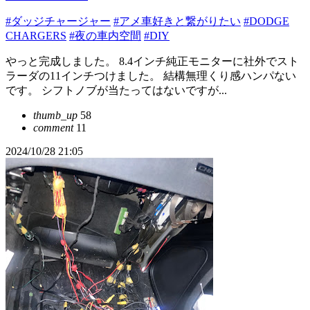
#ダッジチャージャー
#アメ車好きと繋がりたい
#DODGE
CHARGERS
#夜の車内空間
#DIY
やっと完成しました。 8.4インチ純正モニターに社外でスト
ラーダの11インチつけました。 結構無理くり感ハンパない
です。 シフトノブが当たってはないですが...
thumb_up
58
comment
11
2024/10/28 21:05