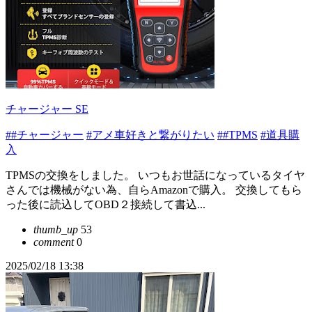
チャージャー SE
##チャージャー
#アメ車好きと繋がりたい
##TPMS
#道具購
入
TPMSの交換をしました。 いつもお世話になっているタイヤ
さんでは機械がない為、自らAmazonで購入。 交換してもら
った後に読込してOBD２接続して書込...
thumb_up
53
comment
0
2025/02/18 13:38