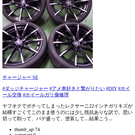
チャージャー SE
#ダッジチャージャー
#アメ車好きと繋がりたい
#DIY
#ホイ
ール交換
#ホイールガリ傷修理
ヤフオクでポチってしまったレクサーニ22インチガリキズが
結構すごくてこのまま使うのには少し抵抗ありな訳で。思い
切って削って、パテ盛って、塗装して…結果こう...
thumb_up
74
comment
0