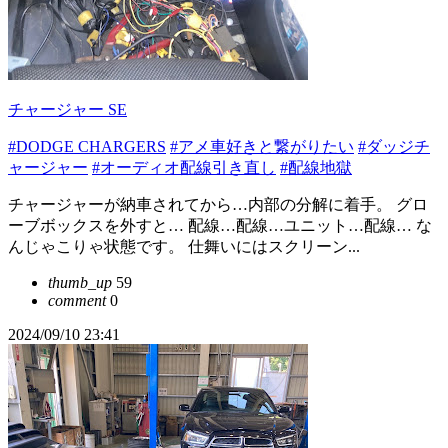
チャージャー SE
#DODGE CHARGERS
#アメ車好きと繋がりたい
#ダッジチ
ャージャー
#オーディオ配線引き直し
#配線地獄
チャージャーが納車されてから…内部の分解に着手。 グロ
ーブボックスを外すと… 配線…配線…ユニット…配線… な
んじゃこりゃ状態です。 仕舞いにはスクリーン...
thumb_up
59
comment
0
2024/09/10 23:41