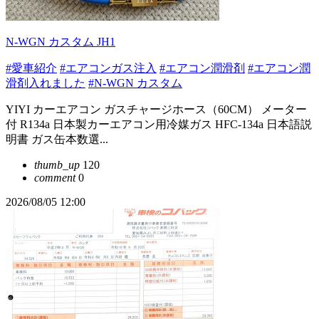
N-WGN カスタム JH1
#愛車紹介
#エアコンガス注入
#エアコン潤滑剤
#エアコン潤
滑剤入れました
#N-WGN カスタム
YIYI カーエアコン ガスチャージホース（60CM） メーター
付 R134a 日本製カーエアコン用冷媒ガス HFC-134a 日本語説
明書 ガス缶本数選...
thumb_up
120
comment
0
2026/08/05 12:00