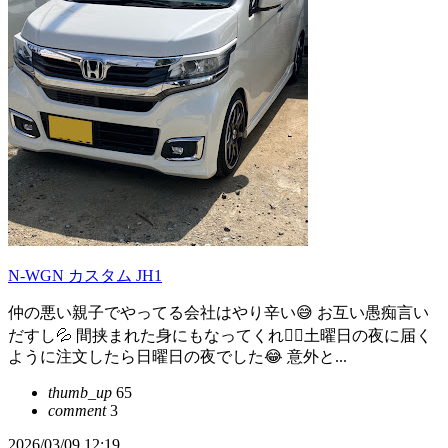
N-WGN カスタム JH1
仲の悪い親子でやってる会社はやり辛い😅 お互い愚痴言い
だすし💦 間挟まれた身にもなってくれ😮‍💨土曜日の夜に届く
ように注文したら日曜日の夜でした😂 意外と...
thumb_up
65
comment
3
2026/03/09 12:19