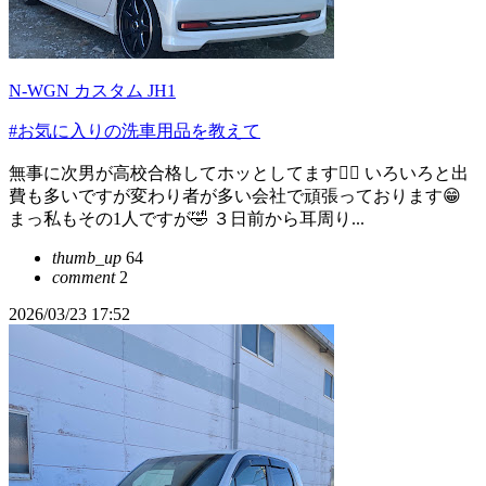
N-WGN カスタム JH1
#お気に入りの洗車用品を教えて
無事に次男が高校合格してホッとしてます😮‍💨 いろいろと出
費も多いですが変わり者が多い会社で頑張っております😁
まっ私もその1人ですが🤣 ３日前から耳周り...
thumb_up
64
comment
2
2026/03/23 17:52