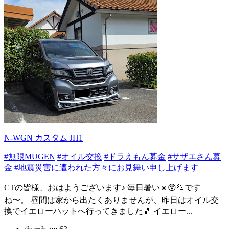
N-WGN カスタム JH1
#無限MUGEN
#オイル交換
#ドラえもん募金
#サザエさん募
金
#地震災害に遭われた方々にお見舞い申し上げます
CTの皆様、おはようございます♪ 毎日暑い☀️😵💦です
ね〜。 昼間は家から出たくありませんが、昨日はオイル交
換でイエローハットへ行ってきました🎵 イエロー...