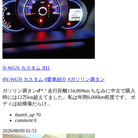
N-WGN カスタム JH1
#N-WGN カスタム
#愛車紹介
#ガソリン満タン
ガソリン満タンᕷ*.° 走行距離134,869km ちなみに中古で購入
時には12万km超えてました。私は年間6,000km程度です。 ボ
ディは結構傷だらけ...
thumb_up
70
comment
0
2026/08/09 01:51