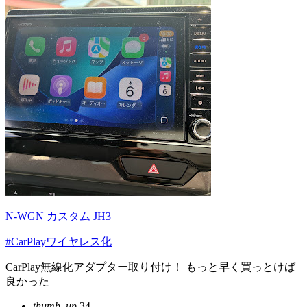
N-WGN カスタム JH3
#CarPlayワイヤレス化
CarPlay無線化アダプター取り付け！ もっと早く買っとけば
良かった
thumb_up
34