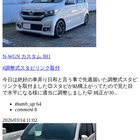
N-WGN カスタム JH1
#調整式スタビリンク取付
今日は絶好の車弄り日和と言う事で先週届いた調整式スタビ
リンクを取付ました😊スタビが結構上がってたので見た目
で水平になる様に適当に調整しました🤭 純正が30...
thumb_up
64
comment
8
2026/03/14 11:02