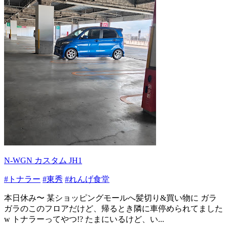
N-WGN カスタム JH1
#トナラー
#東秀
#れんげ食堂
本日休み〜 某ショッピングモールへ髪切り&買い物に ガラ
ガラのこのフロアだけど、帰るとき隣に車停められてました
w トナラーってやつ!? たまにいるけど、い...