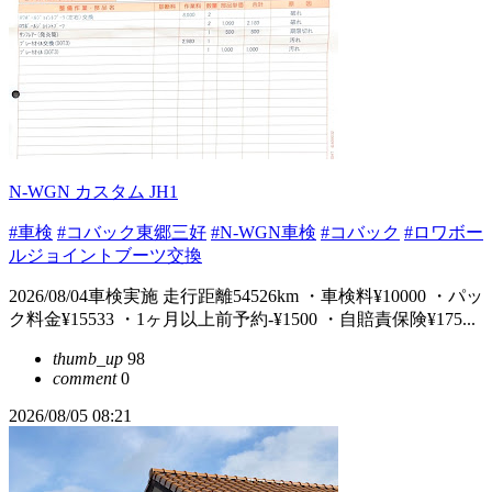
N-WGN カスタム JH1
#車検
#コバック東郷三好
#N-WGN車検
#コバック
#ロワボー
ルジョイントブーツ交換
2026/08/04車検実施 走行距離54526km ・車検料¥10000 ・パッ
ク料金¥15533 ・1ヶ月以上前予約-¥1500 ・自賠責保険¥175...
thumb_up
98
comment
0
2026/08/05 08:21