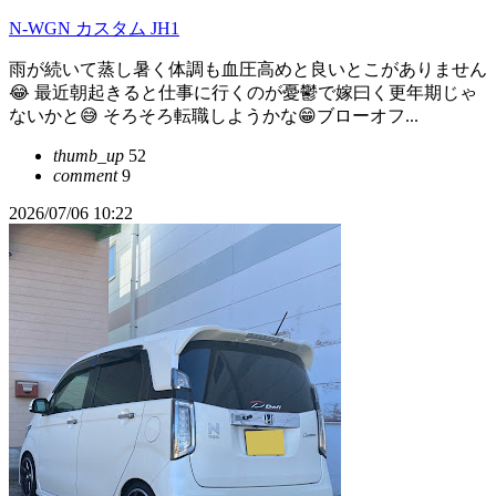
N-WGN カスタム JH1
雨が続いて蒸し暑く体調も血圧高めと良いとこがありません
😂 最近朝起きると仕事に行くのが憂鬱で嫁曰く更年期じゃ
ないかと😅 そろそろ転職しようかな😁ブローオフ...
thumb_up
52
comment
9
2026/07/06 10:22