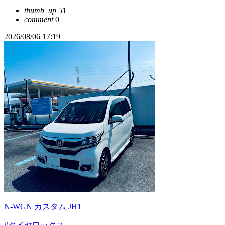
thumb_up
51
comment
0
2026/08/06 17:19
N-WGN カスタム JH1