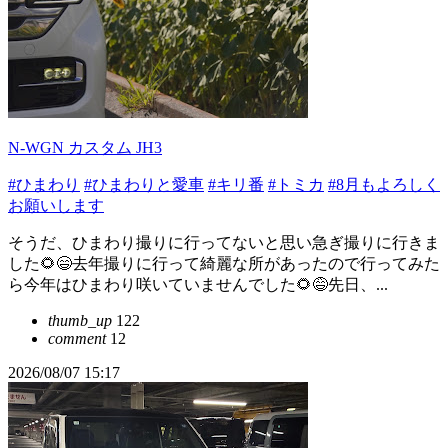
N-WGN カスタム JH3
#ひまわり
#ひまわりと愛車
#キリ番
#トミカ
#8月もよろしく
お願いします
そうだ、ひまわり撮りに行ってないと思い急ぎ撮りに行きま
した🌻😄去年撮りに行って綺麗な所があったので行ってみた
ら今年はひまわり咲いていませんでした🌻😅先日、...
thumb_up
122
comment
12
2026/08/07 15:17