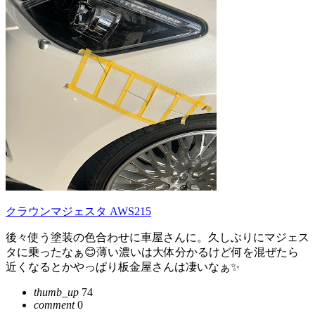
クラウンマジェスタ AWS215
後々使う塗装の色合わせに車屋さんに。久しぶりにマジェス
タに乗ったなぁ😊薄い濃いは大体分かるけど何を混ぜたら
近くなるとかやっぱり板金屋さんは凄いなぁ✨
thumb_up
74
comment
0