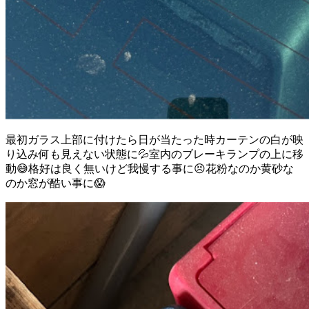
最初ガラス上部に付けたら日が当たった時カーテンの白が映
り込み何も見えない状態に💦室内のブレーキランプの上に移
動😅格好は良く無いけど我慢する事に😣花粉なのか黄砂な
のか窓が酷い事に😱