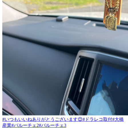
#いつもいいねありがとうございます😊
#ドラレコ取付
#大橋
産業
#バルーチェ2
#バルーチェ3