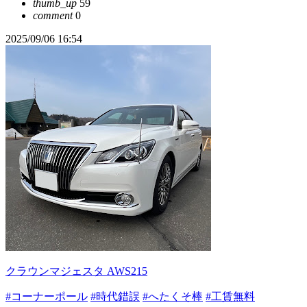
thumb_up
59
comment
0
2025/09/06 16:54
クラウンマジェスタ AWS215
#コーナーポール
#時代錯誤
#へたくそ棒
#工賃無料