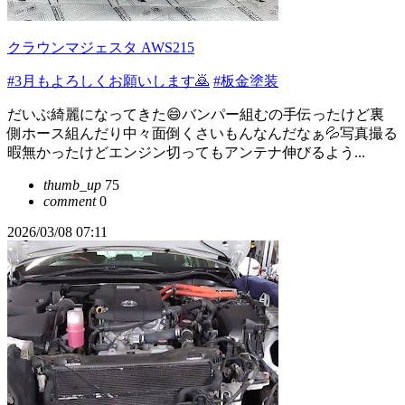
クラウンマジェスタ AWS215
#3月もよろしくお願いします🙇
#板金塗装
だいぶ綺麗になってきた😄バンパー組むの手伝ったけど裏
側ホース組んだり中々面倒くさいもんなんだなぁ💦写真撮る
暇無かったけどエンジン切ってもアンテナ伸びるよう...
thumb_up
75
comment
0
2026/03/08 07:11