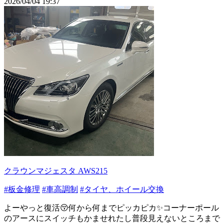
2026/04/04 19:37
クラウンマジェスタ AWS215
#板金修理
#車高調制
#タイヤ、ホイール交換
よーやっと復活😚何から何までピッカピカ✨コーナーポール
のアースにスイッチもかませれたし普段見えないところまで