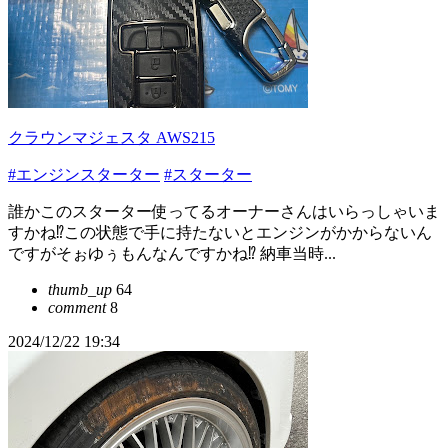
クラウンマジェスタ AWS215
#エンジンスターター
#スターター
誰かこのスターター使ってるオーナーさんはいらっしゃいま
すかね⁉️この状態で手に持たないとエンジンがかからないん
ですがそぉゆぅもんなんですかね⁉️ 納車当時...
thumb_up
64
comment
8
2024/12/22 19:34