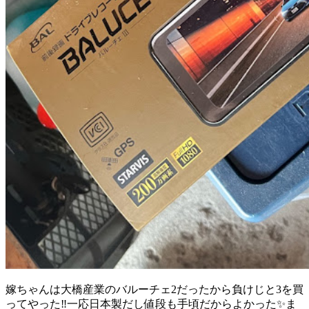
嫁ちゃんは大橋産業のバルーチェ2だったから負けじと3を買
ってやった‼️一応日本製だし値段も手頃だからよかった✨ま