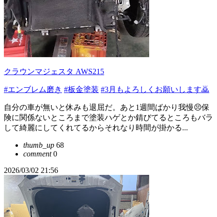
クラウンマジェスタ AWS215
#エンブレム磨き
#板金塗装
#3月もよろしくお願いします🙇
自分の車が無いと休みも退屈だ。あと1週間ばかり我慢😣保
険に関係ないところまで塗装ハゲとか錆びてるところもバラ
して綺麗にしてくれてるからそれなり時間が掛かる...
thumb_up
68
comment
0
2026/03/02 21:56