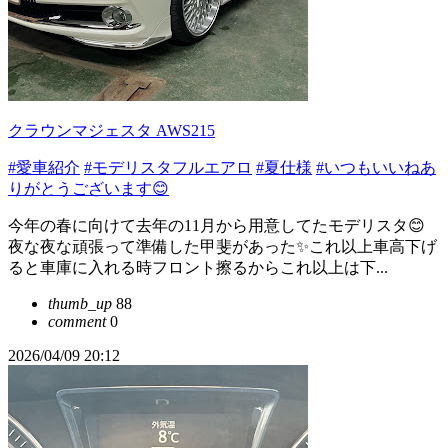
クラウンマジェスタ AWS215
#愛車紹介
#モデリスタフルエアロ
#夏仕様
#いつもいいねあ
りがとうございます😊
今年の春に向けて去年の11月から用意してたモデリスタ😊
夜な夜な頑張って準備した甲斐があった✨これ以上車高下げ
ると車庫に入れる時フロント擦るからこれ以上は下...
thumb_up
88
comment
0
2026/04/09 20:12