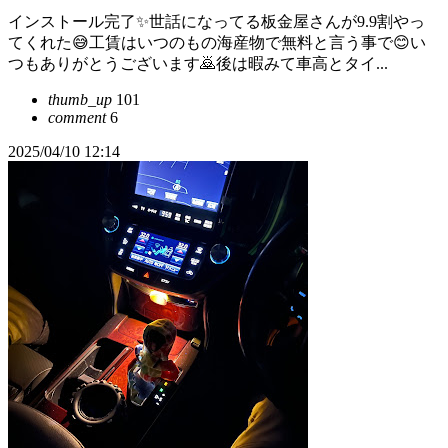
インストール完了✨世話になってる板金屋さんが9.9割やっ
てくれた😅工賃はいつのもの海産物で無料と言う事で😊い
つもありがとうございます🙇後は暇みて車高とタイ...
thumb_up
101
comment
6
2025/04/10 12:14