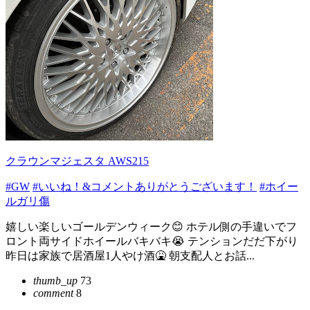
クラウンマジェスタ AWS215
#GW
#いいね！&コメントありがとうございます！
#ホイー
ルガリ傷
嬉しい楽しいゴールデンウィーク😊 ホテル側の手違いでフ
ロント両サイドホイールバキバキ😭 テンションだだ下がり
昨日は家族で居酒屋1人やけ酒🤮 朝支配人とお話...
thumb_up
73
comment
8