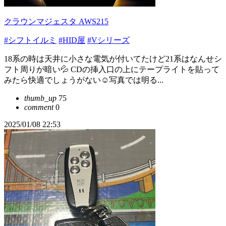
クラウンマジェスタ AWS215
#シフトイルミ
#HID屋
#Vシリーズ
18系の時は天井に小さな電気が付いてたけど21系はなんせシ
フト周りが暗い💦 CDの挿入口の上にテープライトを貼って
みたら快適でしょうがない☺️写真では明る...
thumb_up
75
comment
0
2025/01/08 22:53