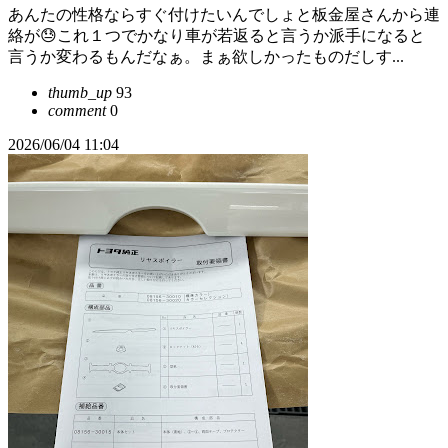
あんたの性格ならすぐ付けたいんでしょと板金屋さんから連
絡が😓これ１つでかなり車が若返ると言うか派手になると
言うか変わるもんだなぁ。まぁ欲しかったものだしす...
thumb_up
93
comment
0
2026/06/04 11:04