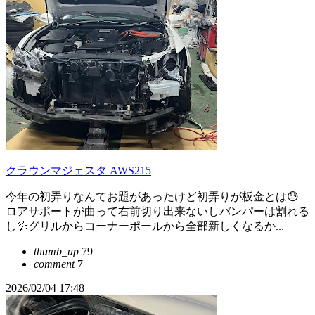
クラウンマジェスタ AWS215
今年の初弄りなんてお題があったけど初弄りが板金とは😓
ロアサポートが曲って右前切り出来ないしバンパーは割れる
し💦グリルからコーナーポールから全部新しくなるか...
thumb_up
79
comment
7
2026/02/04 17:48