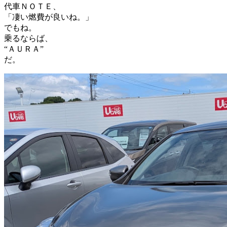
代車ＮＯＴＥ、
「凄い燃費が良いね。」
でもね。
乗るならば、
“ＡＵＲＡ”
だ。