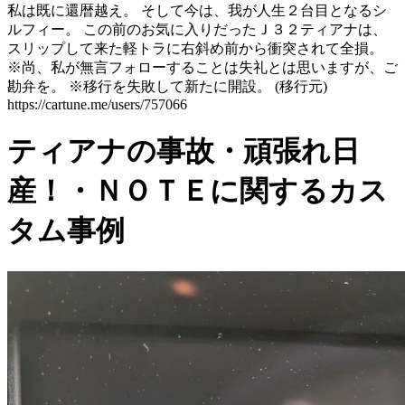
私は既に還暦越え。 そして今は、我が人生２台目となるシ
ルフィー。 この前のお気に入りだったＪ３２ティアナは、
スリップして来た軽トラに右斜め前から衝突されて全損。
※尚、私が無言フォローすることは失礼とは思いますが、ご
勘弁を。 ※移行を失敗して新たに開設。 (移行元)
https://cartune.me/users/757066
ティアナの事故・頑張れ日
産！・ＮＯＴＥに関するカス
タム事例