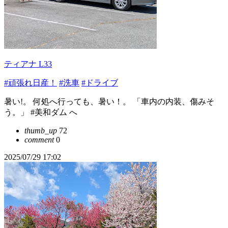
ティアナ L33
#頑張れ日産！
#洗車
#ドライブ
暑い!。 何処へ行っても、暑い！。 「車内の内装、傷みそ
う。」 #美和ダム へ
thumb_up
72
comment
0
2025/07/29 17:02