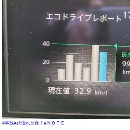
#事故
#頑張れ日産！
#ＮＯＴＥ