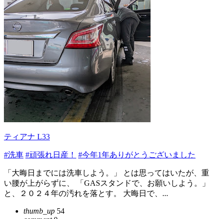
ティアナ L33
#洗車
#頑張れ日産！
#今年1年ありがとうございました
「大晦日までには洗車しよう。」 とは思ってはいたが、重
い腰が上がらずに、 「GASスタンドで、お願いしよう。」
と、２０２４年の汚れを落とす。 大晦日で、...
thumb_up
54