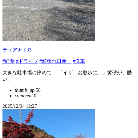
ティアナ L33
#紅葉
#ドライブ
#頑張れ日産！
#洗車
大きな駐車場に停めて、 「イザ、お散歩に。」黄砂が、酷
い。
thumb_up
58
comment
0
2025/12/04 12:27