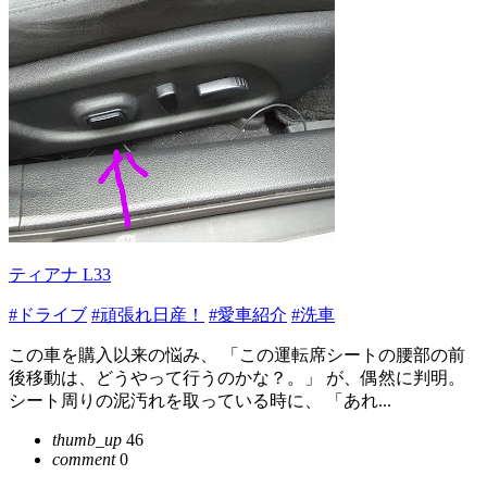
ティアナ L33
#ドライブ
#頑張れ日産！
#愛車紹介
#洗車
この車を購入以来の悩み、 「この運転席シートの腰部の前
後移動は、どうやって行うのかな？。」 が、偶然に判明。
シート周りの泥汚れを取っている時に、 「あれ...
thumb_up
46
comment
0