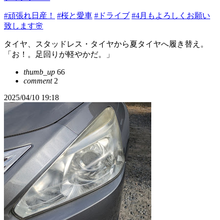
#頑張れ日産！
#桜と愛車
#ドライブ
#4月もよろしくお願い
致します🌸
タイヤ、スタッドレス・タイヤから夏タイヤへ履き替え。
「お！。足回りが軽やかだ。」
thumb_up
66
comment
2
2025/04/10 19:18