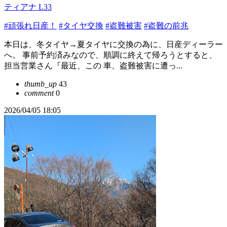
ティアナ L33
#頑張れ日産！
#タイヤ交換
#盗難被害
#盗難の前兆
本日は、冬タイヤ→夏タイヤに交換の為に、日産ディーラー
へ。 事前予約済みなので、順調に終えて帰ろうとすると、
担当営業さん『最近、この 車、盗難被害に遭っ...
thumb_up
43
comment
0
2026/04/05 18:05