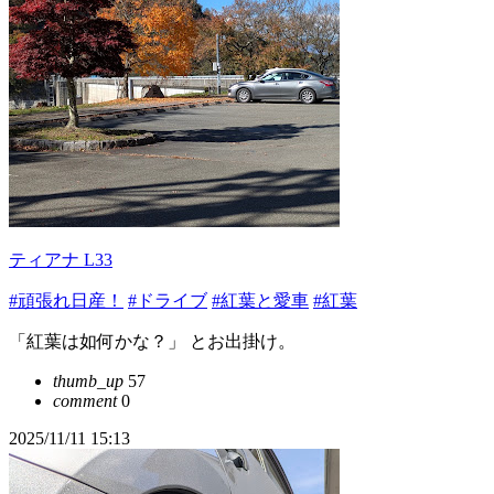
ティアナ L33
#頑張れ日産！
#ドライブ
#紅葉と愛車
#紅葉
「紅葉は如何かな？」 とお出掛け。
thumb_up
57
comment
0
2025/11/11 15:13