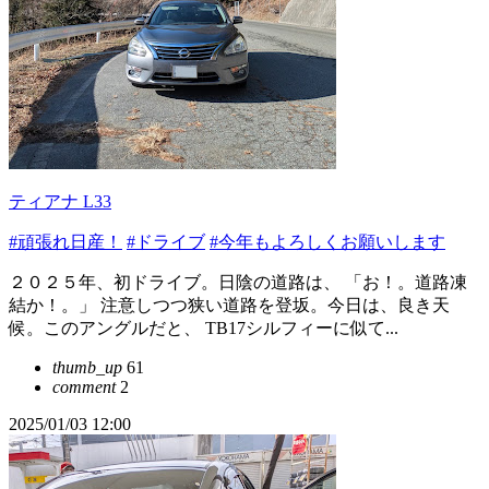
ティアナ L33
#頑張れ日産！
#ドライブ
#今年もよろしくお願いします
２０２５年、初ドライブ。日陰の道路は、 「お！。道路凍
結か！。」 注意しつつ狭い道路を登坂。今日は、良き天
候。このアングルだと、 TB17シルフィーに似て...
thumb_up
61
comment
2
2025/01/03 12:00