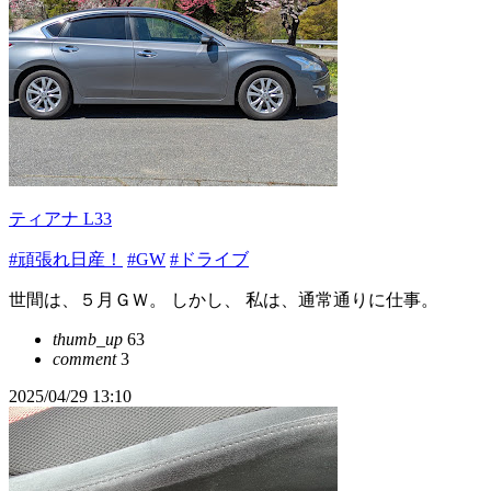
ティアナ L33
#頑張れ日産！
#GW
#ドライブ
世間は、５月ＧＷ。 しかし、 私は、通常通りに仕事。
thumb_up
63
comment
3
2025/04/29 13:10