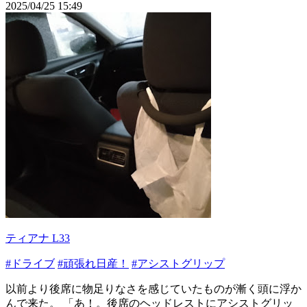
2025/04/25 15:49
ティアナ L33
#ドライブ
#頑張れ日産！
#アシストグリップ
以前より後席に物足りなさを感じていたものが漸く頭に浮か
んで来た。 「あ！。後席のヘッドレストにアシストグリッ