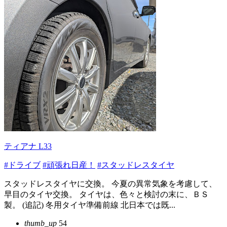
ティアナ L33
#ドライブ
#頑張れ日産！
#スタッドレスタイヤ
スタッドレスタイヤに交換。 今夏の異常気象を考慮して、
早目のタイヤ交換。 タイヤは、色々と検討の末に、ＢＳ
製。 (追記) 冬用タイヤ準備前線 北日本では既...
thumb_up
54