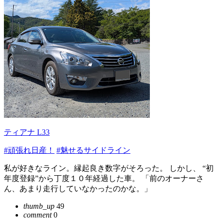
ティアナ L33
#頑張れ日産！
#魅せるサイドライン
私が好きなライン。縁起良き数字がそろった。 しかし、 “初
年度登録”から丁度１０年経過した車。 「前のオーナーさ
ん、あまり走行していなかったのかな。」
thumb_up
49
comment
0