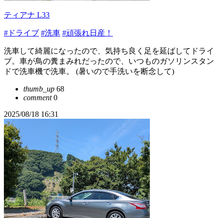
ティアナ L33
#ドライブ
#洗車
#頑張れ日産！
洗車して綺麗になったので、気持ち良く足を延ばしてドライ
ブ。車が鳥の糞まみれだったので、いつものガソリンスタン
ドで洗車機で洗車。 (暑いので手洗いを断念して)
thumb_up
68
comment
0
2025/08/18 16:31