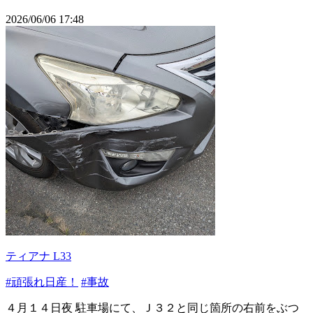
2026/06/06 17:48
ティアナ L33
#頑張れ日産！
#事故
４月１４日夜 駐車場にて、Ｊ３２と同じ箇所の右前をぶつ