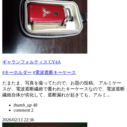
ギャランフォルティス CY4A
#キーホルダー
#電波遮断キーケース
たまたま、写真を撮ってたので、お題の投稿。 アルミケー
スが、電波遮断繊維で覆われたキーケースなので、電波遮断
繊維自体が劣化して、遮断漏れが起きても、アルミ...
thumb_up
48
comment
2
2026/02/13 22:36