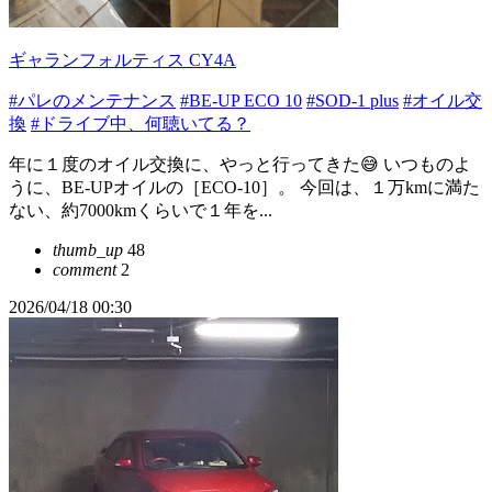
ギャランフォルティス CY4A
#パレのメンテナンス
#BE-UP ECO 10
#SOD-1 plus
#オイル交
換
#ドライブ中、何聴いてる？
年に１度のオイル交換に、やっと行ってきた😅 いつものよ
うに、BE-UPオイルの［ECO-10］。 今回は、１万kmに満た
ない、約7000kmくらいで１年を...
thumb_up
48
comment
2
2026/04/18 00:30