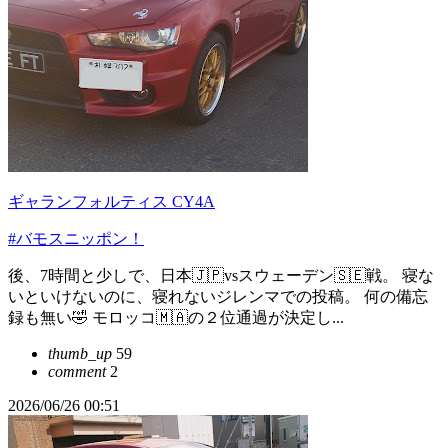
ギャランフォルティス CY4A
#バモスニッポン！
後、7時間と少しで、日本🇯🇵vsスウェーデン🇸🇪戦。 寝な
いといけないのに、寝れないジレンマでの投稿。 何の備忘
録も無い🤣 モロッコ🇲🇦の２位通過が決定し...
thumb_up
59
comment
2
2026/06/26 00:51