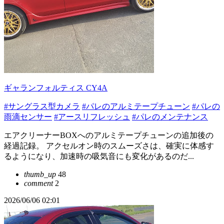
ギャランフォルティス CY4A
#サングラス型カメラ
#パレのアルミテープチューン
#パレの
雨滴センサー
#アースリフレッシュ
#パレのメンテナンス
エアクリーナーBOXへのアルミテープチューンの追加後の
経過記録。 アクセルオン時のスムーズさは、確実に体感す
るようになり、加速時の吸気音にも変化があるのだ...
thumb_up
48
comment
2
2026/06/06 02:01