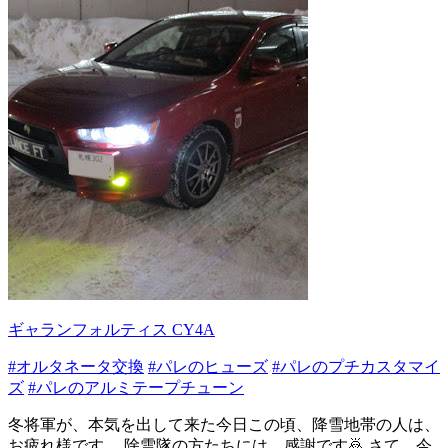
ギャランフォルティス CY4A
#オルタネータ交換
#パレのヒューズ
#パレのプチカスタマイ
ズ
#パレのアルミテープチューン
冬将軍が、本気を出して来た今日この頃、降雪地帯の人は、
お疲れ様です。 除雪隊の方たちには、感謝です🙇 さて、今