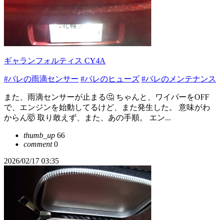
ギャランフォルティス CY4A
#パレの雨滴センサー
#パレのヒューズ
#パレのメンテナンス
また、雨滴センサーが止まる🤔 ちゃんと、ワイパーをOFF
で、エンジンを始動してるけど、また発生した。 意味がわ
からん🤯 取り敢えず、また、あの手順。 エン...
thumb_up
66
comment
0
2026/02/17 03:35