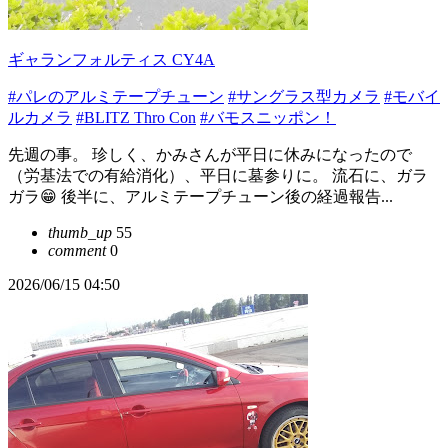
ギャランフォルティス CY4A
#パレのアルミテープチューン
#サングラス型カメラ
#モバイ
ルカメラ
#BLITZ Thro Con
#バモスニッポン！
先週の事。 珍しく、かみさんが平日に休みになったので
（労基法での有給消化）、平日に墓参りに。 流石に、ガラ
ガラ😁 後半に、アルミテープチューン後の経過報告...
thumb_up
55
comment
0
2026/06/15 04:50