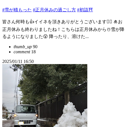
#雪が積もった
#正月休みの過ごし方
#初詣⛩️
皆さん何時も👍イイネを頂きありがとうございます🙇‍♂️ 🎍お
正月休みも終わりましたね！こちらは正月休みから☃️雪が降
るようになりました😲 降ったり、溶けた...
thumb_up
90
comment
18
2025/01/11 16:50