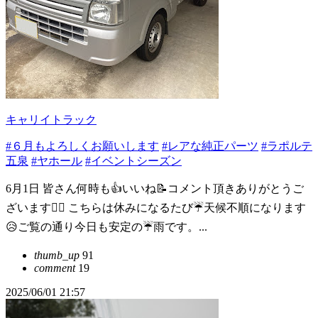
キャリイトラック
#６月もよろしくお願いします
#レアな純正パーツ
#ラポルテ
五泉
#ヤホール
#イベントシーズン
6月1日 皆さん何時も👍いいね📝コメント頂きありがとうご
ざいます🙇‍♂️ こちらは休みになるたび☔️天候不順になります
😥ご覧の通り今日も安定の☔️雨です。...
thumb_up
91
comment
19
2025/06/01 21:57