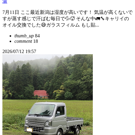
湯
7月11日 ここ最近新潟は湿度が高いです！ 気温が高くないで
すが蒸す感じで汗ばむ毎日で💦🥵 そんな中🚛🔧キャリイの
オイル交換でした😅ガラスフィルム もし貼...
thumb_up
84
comment
18
2026/07/12 19:57