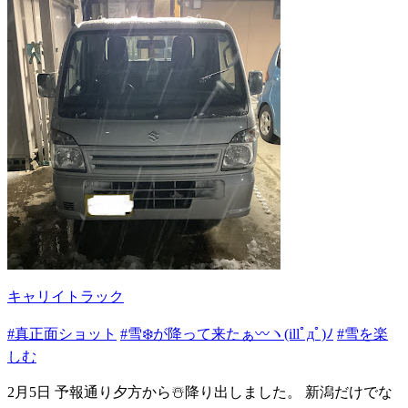
キャリイトラック
#真正面ショット
#雪❄️が降って来たぁ〰️ヽ(illﾟдﾟ)ﾉ
#雪を楽
しむ
2月5日 予報通り夕方から☃️降り出しました。 新潟だけでな