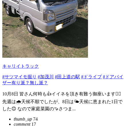
キャリイトラック
#サツマイモ掘り
#加茂川
#田上道の駅
#ドライブ
#ドアバイ
ザー有り派？無し派？
10月8日 皆さん何時も👍イイネを頂き有難う御座います🙇‍♂️
先週は🌧️天候不順でしたが、8日は🌤️天候に恵まれた1日で
した😊 なので家庭菜園の🍠さつま...
thumb_up
74
comment
17