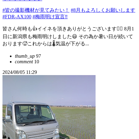
#皆の撮影機材が見てみたい！
#8月もよろしくお願いします
#FDR-AX100
#梅雨明け宣言‼️
皆さん何時も👍イイネを頂きありがとうございます‍🙇‍♂️ 8月1
日に新潟県も梅雨明けしました😃 その為か暑い日が続いて
おります🥵これからは🌡️気温が下がる...
thumb_up
97
comment
10
2024/08/05 11:29