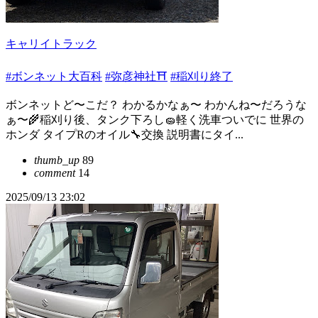
キャリイトラック
#ボンネット大百科
#弥彦神社⛩
#稲刈り終了
ボンネットど〜こだ？ わかるかなぁ〜 わかんね〜だろうな
ぁ〜🌾稲刈り後、タンク下ろし🧽軽く洗車ついでに 世界の
ホンダ タイプRのオイル🔧交換 説明書にタイ...
thumb_up
89
comment
14
2025/09/13 23:02