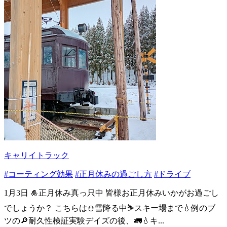
キャリイトラック
#コーティング効果
#正月休みの過ごし方
#ドライブ
1月3日 🎍正月休み真っ只中 皆様お正月休みいかがお過ごし
でしょうか？ こちらは⛄️雪降る中⛷️スキー場まで💧例のブ
ツの🔎耐久性検証実験デイズの後、🚛💧キ...