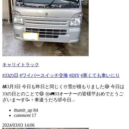
キャリイトラック
#33の日
#ワイパースイッチ交換
#DIY
#寒くても車いじり
🎎3月3日 今日も昨日と同じく☃️雪が積もりました😅 今日は
33の日とのことで😄 ㊗️🚛33オーナーの皆様🎊おめでとうご
ざいま〜す🥳 ↑ 車違うだろ🤣今日...
thumb_up
84
comment
17
2024/03/03 14:06