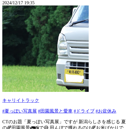
2024/12/17 19:35
キャリイトラック
#夏っぽい写真展
#田園風景と愛車
#ドライブ
#お盆休み
CTのお題「夏っぽい写真展」ですが 新潟らしさを感じる 夏
の🌾田園風景🚛📸で😅 田んぼで獲れるのは🌾お米ばかりで