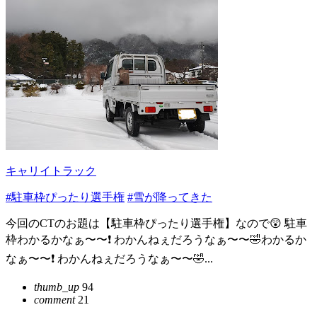
キャリイトラック
#駐車枠ぴったり選手権
#雪が降ってきた
今回のCTのお題は【駐車枠ぴったり選手権】なので😲 駐車
枠わかるかなぁ〜〜❗️ わかんねぇだろうなぁ〜〜🤣わかるか
なぁ〜〜❗️ わかんねぇだろうなぁ〜〜🤣...
thumb_up
94
comment
21