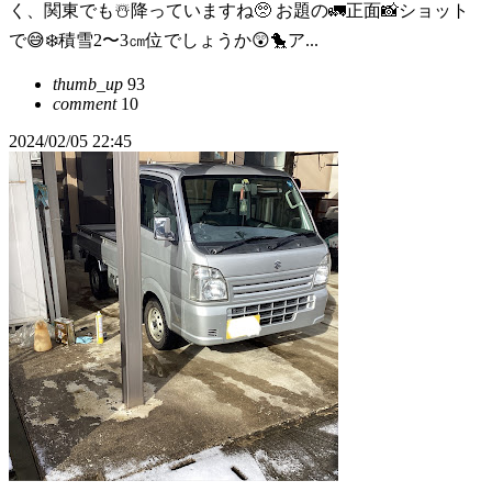
く、関東でも☃️降っていますね🥺 お題の🚛正面📸ショット
で😅❄️積雪2〜3㎝位でしょうか😲🐤ア...
thumb_up
93
comment
10
2024/02/05 22:45