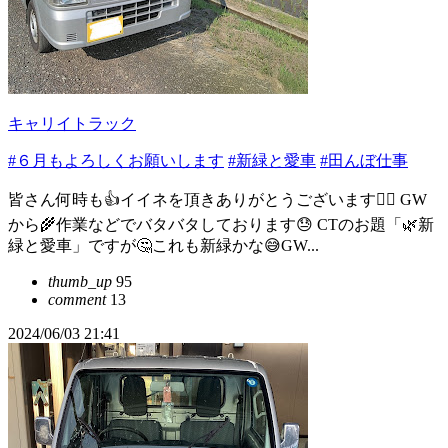
キャリイトラック
#６月もよろしくお願いします
#新緑と愛車
#田んぼ仕事
皆さん何時も👍イイネを頂きありがとうございます🙇‍♂️ GW
から🌾作業などでバタバタしております😓 CTのお題「🌿新
緑と愛車」ですが🤔これも新緑かな😅GW...
thumb_up
95
comment
13
2024/06/03 21:41