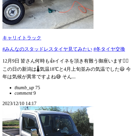
キャリイトラック
#みんなのスタッドレスタイヤ見てみたい
#冬タイヤ交換
12月9日 皆さん何時も👍イイネを頂き有難う御座います🙇‍♂️
この日の新潟は🌡️気温18℃と4月上旬並みの気温でした😃 今
年は気候が異常ですよね😅 そん...
thumb_up
75
comment
9
2023/12/10 14:17