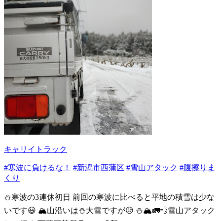
キャリイトラック
#寒波に負けるな！
#新潟市西蒲区
#雪山アタック
#腹擦りま
くり
⛄️寒波の3連休初日 前回の寒波に比べると平地の積雪は少な
いです😃 🏔️山沿いは⛄️大雪ですが😥 ⛄️🏔️🚛💨雪山アタック