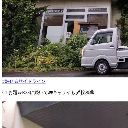
#魅せるサイドライン
CTお題🚙R33に続いて🚛キャリイも🖋️投稿😄