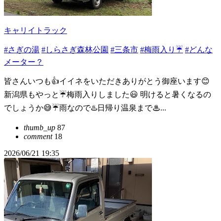
キャリイトラック
#さぎの湯
#しらさぎ森林公園
#三条市
#梅雨入り☔
#どんな
メーター？
皆さんいつも👍イイネをいただきありがとう御座います😊
新潟県もやっと☔️梅雨入りしました😃 明けると暑くなるの
でしょうか😅☔️雨なので♨️日帰り温泉まで♨...
thumb_up
87
comment
18
2026/06/21 19:35