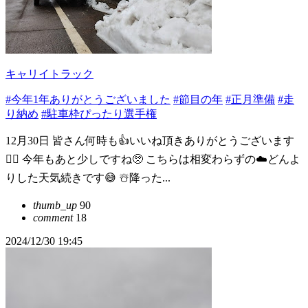
キャリイトラック
#今年1年ありがとうございました
#節目の年
#正月準備
#走
り納め
#駐車枠ぴったり選手権
12月30日 皆さん何時も👍いいね頂きありがとうございます
🙇‍♂️ 今年もあと少しですね🥺 こちらは相変わらずの☁️どんよ
りした天気続きです😅 ☃️降った...
thumb_up
90
comment
18
2024/12/30 19:45