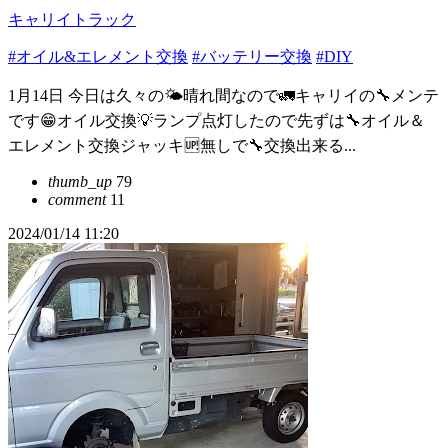
キャリイトラック
#オイル&エレメント交換
#バッテリー交換
#DIY
1月14日 今日は久々の🌤️晴れ間なので🚛キャリイの🔧メンテ
です😁オイル交換💡ランプ点灯したので先ずは🔧オイル＆
エレメント交換ジャッキ🆙無しで🔧交換出来る...
thumb_up
79
comment
11
2024/01/14 11:20