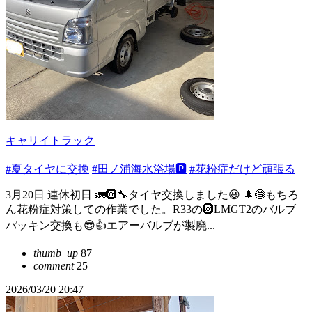
キャリイトラック
#夏タイヤに交換
#田ノ浦海水浴場🅿️
#花粉症だけど頑張る
3月20日 連休初日 🚛🛞🔧タイヤ交換しました😃 🌲😷もちろ
ん花粉症対策しての作業でした。R33の🛞LMGT2のバルブ
パッキン交換も😎👍エアーバルブが製廃...
thumb_up
87
comment
25
2026/03/20 20:47