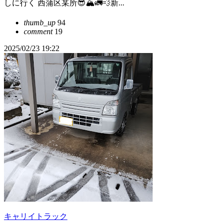
しに行く 西蒲区某所😎🏔️🚛💨新...
thumb_up
94
comment
19
2025/02/23 19:22
キャリイトラック