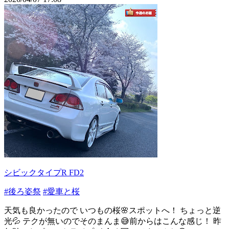
シビックタイプR FD2
#後ろ姿祭
#愛車と桜
天気も良かったので いつもの桜🌸スポットへ！ ちょっと逆
光💦 テクが無いのでそのまんま😅前からはこんな感じ！ 昨