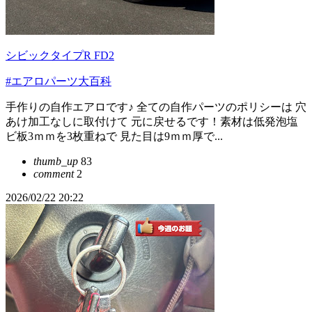
シビックタイプR FD2
#エアロパーツ大百科
手作りの自作エアロです♪ 全ての自作パーツのポリシーは 穴
あけ加工なしに取付けて 元に戻せるです！素材は低発泡塩
ビ板3ｍｍを3枚重ねで 見た目は9ｍｍ厚で...
thumb_up
83
comment
2
2026/02/22 20:22