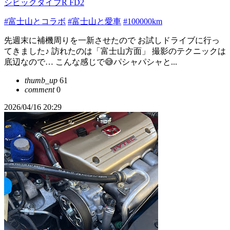
シビックタイプR FD2
#富士山とコラボ
#富士山と愛車
#100000km
先週末に補機周りを一新させたので お試しドライブに行っ
てきました♪ 訪れたのは「富士山方面」 撮影のテクニックは
底辺なので… こんな感じで😅パシャパシャと...
thumb_up
61
comment
0
2026/04/16 20:29