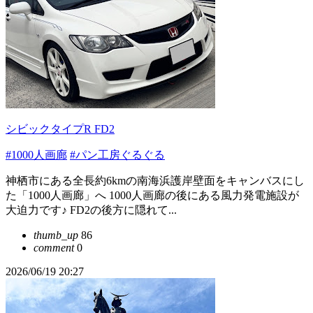
シビックタイプR FD2
#1000人画廊
#パン工房ぐるぐる
神栖市にある全長約6kmの南海浜護岸壁面をキャンバスにし
た「1000人画廊」へ 1000人画廊の後にある風力発電施設が
大迫力です♪ FD2の後方に隠れて...
thumb_up
86
comment
0
2026/06/19 20:27