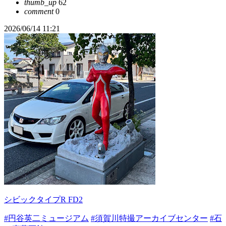
thumb_up
62
comment
0
2026/06/14 11:21
シビックタイプR FD2
#円谷英二ミュージアム
#須賀川特撮アーカイブセンター
#石