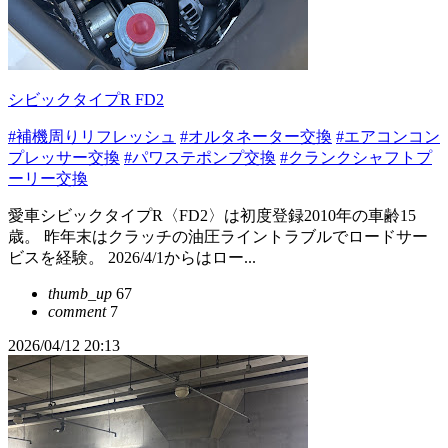
シビックタイプR FD2
#補機周りリフレッシュ
#オルタネーター交換
#エアコンコン
プレッサー交換
#パワステポンプ交換
#クランクシャフトプ
ーリー交換
愛車シビックタイプR〈FD2〉は初度登録2010年の車齢15
歳。 昨年末はクラッチの油圧ライントラブルでロードサー
ビスを経験。 2026/4/1からはロー...
thumb_up
67
comment
7
2026/04/12 20:13