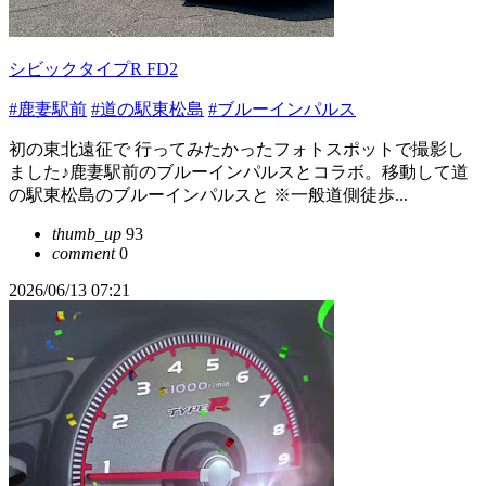
シビックタイプR FD2
#鹿妻駅前
#道の駅東松島
#ブルーインパルス
初の東北遠征で 行ってみたかったフォトスポットで撮影し
ました♪鹿妻駅前のブルーインパルスとコラボ。移動して道
の駅東松島のブルーインパルスと ※一般道側徒歩...
thumb_up
93
comment
0
2026/06/13 07:21