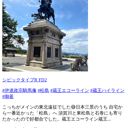
シビックタイプR FD2
#伊達政宗騎馬像
#松島
#蔵王エコーライン
#蔵王ハイライン
#御釜
こっちがメインの東北遠征でした😅日本三景のうち 自宅か
ら一番近かった「松島」へ 須賀川と東松島と石巻にも寄り
たかったので好都合でした。蔵王エコーライン蔵王...