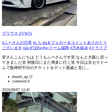
プリウス ZVW51
#ふーさんの日常
#いいね＆フォロー＆コメントありがとう
ございます
#みずほPayPayドーム福岡
#乃木坂46
#ドライブ
皆さんこんにちは どうもふーさんです笑 なんと大阪に戻っ
てきました笑 明後日にまた博多に行く笑 今日は京セラドー
ムで阪神対中日のチケットをゲット親戚と見に...
thumb_up
11
comment
0
2026/08/07 12:45