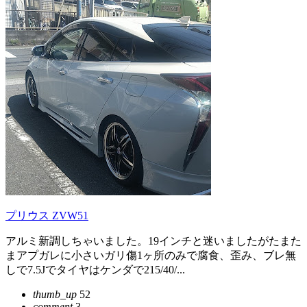
プリウス ZVW51
アルミ新調しちゃいました。19インチと迷いましたがたまた
まアプガレに小さいガリ傷1ヶ所のみで腐食、歪み、ブレ無
しで7.5Jでタイヤはケンダで215/40/...
thumb_up
52
comment
3