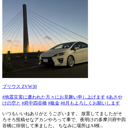
プリウス ZVW30
#地震災害に遭われた方々にお見舞い申し上げます
#あさや
けの空と
#府中四谷橋
#板金
#8月もよろしくお願いします
いつもいいねありがとうございます。 放置してましたがそ
ろそろ投稿せなアカンやろって事で、夜明けの多摩川府中四
谷橋に徘徊して来ました。 ちなみに場所はAI検...