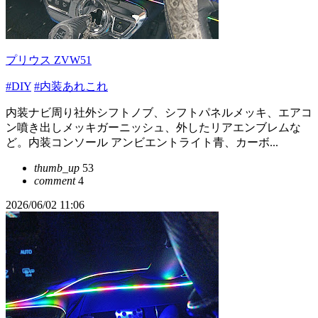
プリウス ZVW51
#DIY
#内装あれこれ
内装ナビ周り社外シフトノブ、シフトパネルメッキ、エアコ
ン噴き出しメッキガーニッシュ、外したリアエンブレムな
ど。内装コンソール アンビエントライト青、カーボ...
thumb_up
53
comment
4
2026/06/02 11:06