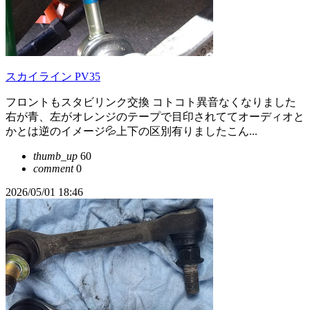
スカイライン PV35
フロントもスタビリンク交換 コトコト異音なくなりました
右が青、左がオレンジのテープで目印されててオーディオと
かとは逆のイメージ💦上下の区別有りましたこん...
thumb_up
60
comment
0
2026/05/01 18:46