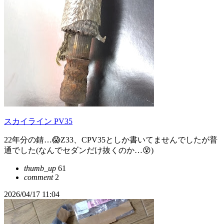
スカイライン PV35
22年分の錆…😱Z33、CPV35としか書いてませんでしたが普
通でした(なんでセダンだけ抜くのか…😵)
thumb_up
61
comment
2
2026/04/17 11:04