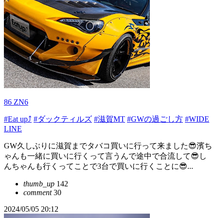
86 ZN6
#Eat up⤴
#ダックティルズ
#滋賀MT
#GWの過ごし方
#WIDE
LINE
GW久しぶりに滋賀までタバコ買いに行って来ました😎濱ち
ゃんも一緒に買いに行くって言うんで途中で合流して😎し
んちゃんも行くってことで3台で買いに行くことに😎...
thumb_up
142
comment
30
2024/05/05 20:12