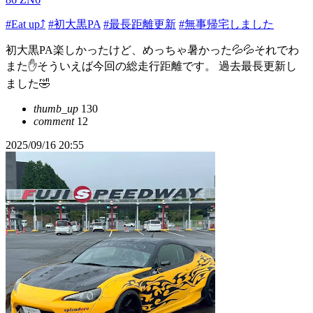
#Eat up⤴️
#初大黒PA
#最長距離更新
#無事帰宅しました
初大黒PA楽しかったけど、めっちゃ暑かった💦💦それでわ
また✋そういえば今回の総走行距離です。 過去最長更新し
ました🤣
thumb_up
130
comment
12
2025/09/16 20:55