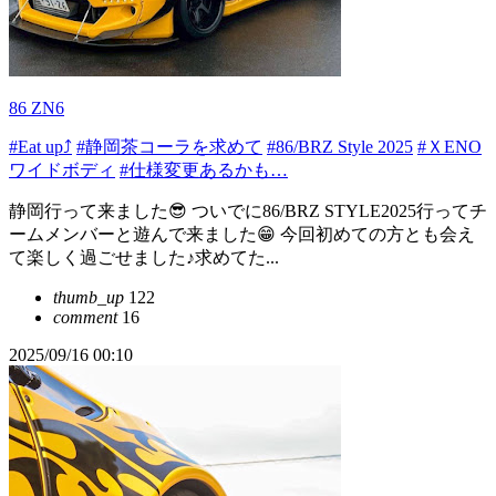
86 ZN6
#Eat up⤴️
#静岡茶コーラを求めて
#86/BRZ Style 2025
#ＸENO
ワイドボディ
#仕様変更あるかも…
静岡行って来ました😎 ついでに86/BRZ STYLE2025行ってチ
ームメンバーと遊んで来ました😁 今回初めての方とも会え
て楽しく過ごせました♪求めてた...
thumb_up
122
comment
16
2025/09/16 00:10