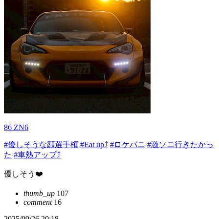
86 ZN6
#優しそうな顔選手権
#Eat up⤴️
#ロケバニ
#激ソニ行きたかっ
た
#車熱アップ⤴️
優しそう❤️
thumb_up
107
comment
16
2025/09/26 20:18