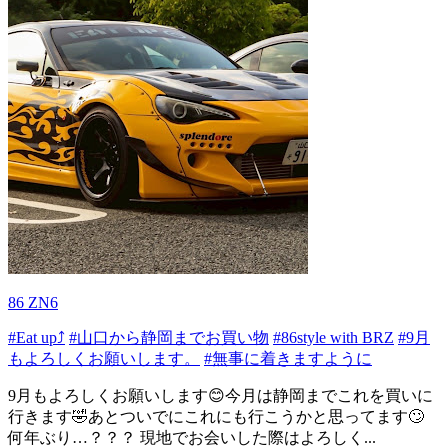
86 ZN6
#Eat up⤴️
#山口から静岡までお買い物
#86style with BRZ
#9月
もよろしくお願いします。
#無事に着きますように
9月もよろしくお願いします😊今月は静岡までこれを買いに
行きます🤣あとついでにこれにも行こうかと思ってます🙄
何年ぶり…？？？ 現地でお会いした際はよろしく...