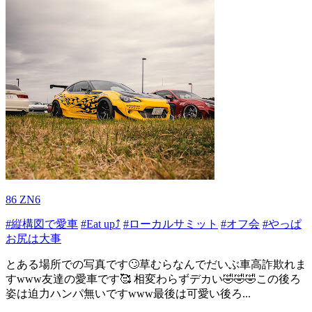
86 ZN6
#縦構図で愛車
#Eat up⤴
#ローカルサミット
#オフ会
#やっぱ
お尻は大事
とある場所での写真です🙄草むらなんでだいぶ車高詐欺れま
すwww友達の愛車です🥰 相変わらずデカい🤣🤣🤣この後ろ
姿は迫力ハンパ無いですwww最後は可愛い後ろ...