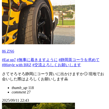
86 ZN6
#Eat up⤴️
#無事に着きますように
#静岡茶コーラを求めて
#86style with BRZ
#交流よろしくお願いします
さてそろそろ静岡にコーラ買いに出かけますか🙄 現地でお
会いした際はよろしくお願いします🙇
thumb_up
118
comment
27
2025/09/11 22:43