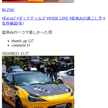
86 ZN6
#Eat up⤴
#ダックティルズ
#WIDE LINE
#盆休みの過ごし方
#
生存確認(笑)
盆休みの一コマ楽しかった😊
thumb_up
127
comment
11
2024/08/21 21:27