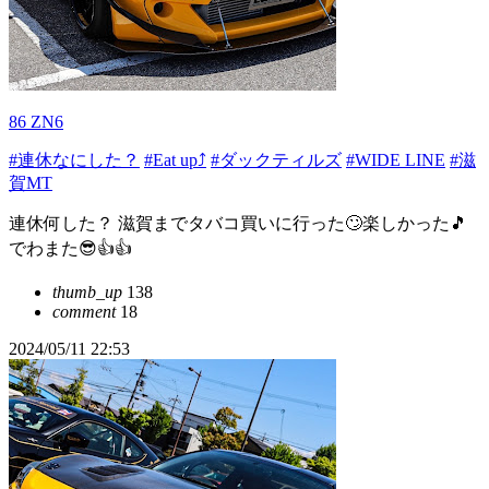
86 ZN6
#連休なにした？
#Eat up⤴
#ダックティルズ
#WIDE LINE
#滋
賀MT
連休何した？ 滋賀までタバコ買いに行った🙄楽しかった🎵
でわまた😎👍👍
thumb_up
138
comment
18
2024/05/11 22:53