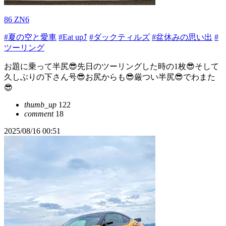
86 ZN6
#夏の空と愛車
#Eat up⤴
#ダックティルズ
#盆休みの思い出
#
ツーリング
お題に乗って半尻😎先日のツーリングした時の1枚😎そして
久しぶりの下さん号😎お尻からも😎厳つい半尻😎でわまた
😎
thumb_up
122
comment
18
2025/08/16 00:51