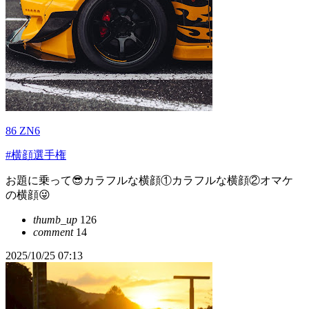
86 ZN6
#横顔選手権
お題に乗って😎カラフルな横顔①カラフルな横顔②オマケ
の横顔😜
thumb_up
126
comment
14
2025/10/25 07:13