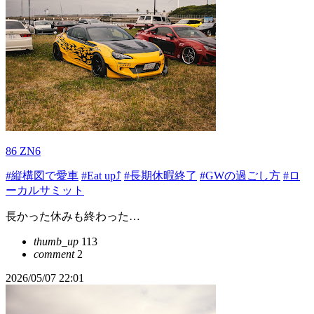
86 ZN6
#縦構図で愛車
#Eat up⤴
#長期休暇終了
#GWの過ごし方
#ロ
ーカルサミット
長かった休みも終わった…
thumb_up
113
comment
2
2026/05/07 22:01