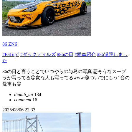
86 ZN6
#Eat up⤴
#ダックティルズ
#86の日
#愛車紹介
#86退院しまし
た
86の日と言うことでいつやらの与島の写真 悪そうなスープ
ラが写ってる😜変な人も写ってるwww😂ついでにもう1台の
愛車も😁
thumb_up
134
comment
16
2025/08/06 22:33