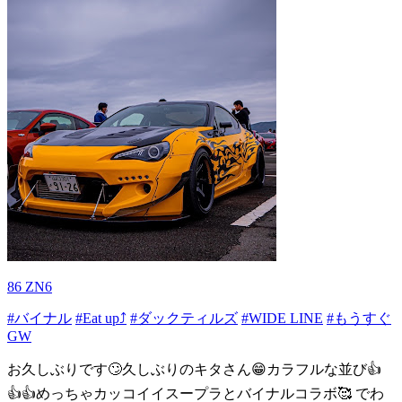
86 ZN6
#バイナル
#Eat up⤴
#ダックティルズ
#WIDE LINE
#もうすぐ
GW
お久しぶりです🙄久しぶりのキタさん😁カラフルな並び👍
👍👍めっちゃカッコイイスープラとバイナルコラボ🥰 でわ