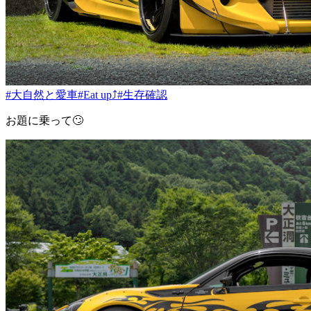
#大自然と愛車
#Eat up⤴
#生存確認
お題に乗って🙄