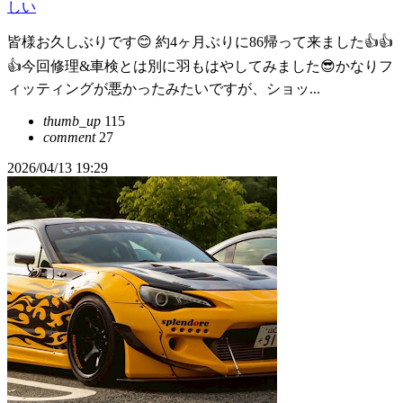
しい
皆様お久しぶりです😊 約4ヶ月ぶりに86帰って来ました👍👍
👍今回修理&車検とは別に羽もはやしてみました😎かなりフ
ィッティングが悪かったみたいですが、ショッ...
thumb_up
115
comment
27
2026/04/13 19:29