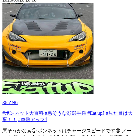
86 ZN6
#ボンネット大百科
#悪そうな顔選手権
#Eat up⤴️
#見た目は大
事！！
#車熱アップ⤴️
悪そうかなぁ🙄 ボンネットはチャージスピードです😎 ノー