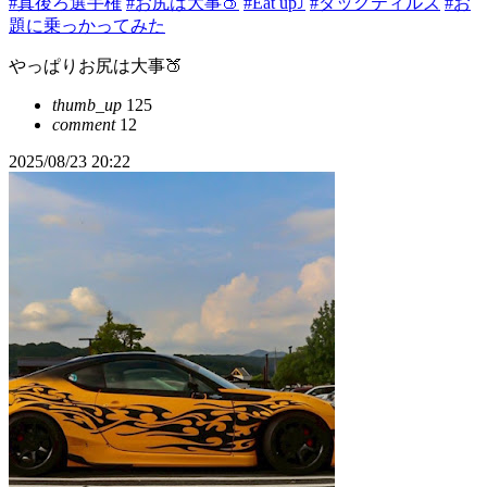
#真後ろ選手権
#お尻は大事🍑
#Eat up⤴️
#ダックティルズ
#お
題に乗っかってみた
やっぱりお尻は大事🍑
thumb_up
125
comment
12
2025/08/23 20:22