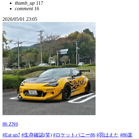
thumb_up
117
comment
16
2026/05/01 23:05
86 ZN6
#Eat up⤴
#生存確認(笑)
#ロケットバニー86
#羽はえた
#86楽