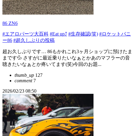
86 ZN6
#エアロパーツ大百科
#Eat up⤴
#生存確認(笑)
#ロケットバニ
ー86
#超久しぶりの投稿
超お久しぶりです… 86もかれこれ3ヶ月ショップに預けたま
まです💦 さすがに最近乗りたいなぁとかあのマフラーの音
聴きたいなぁとか疼いてます(笑)今回のお題...
thumb_up
127
comment
7
2026/02/23 08:50