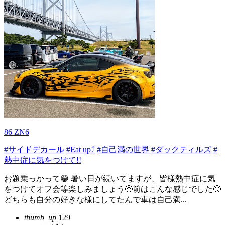
86 ZN6
#サイドデカール
#Eat up⤴
#自己満の世界
#ダックティルズ
#
熱中症に気をつけて!!
お題乗っかって😁 暑い日が続いてますが、皆様熱中症に気
をつけてオフ会等楽しみましょう🥺前はこんな感じでした🙄
どちらも自分の好きな様にしてたんで車は自己満...
thumb_up
129