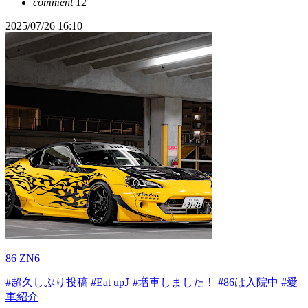
comment
12
2025/07/26 16:10
86 ZN6
#超久しぶり投稿
#Eat up⤴
#増車しました！
#86は入院中
#愛
車紹介