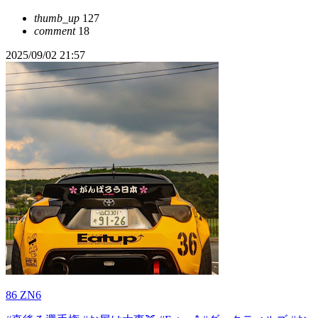
thumb_up
127
comment
18
2025/09/02 21:57
86 ZN6