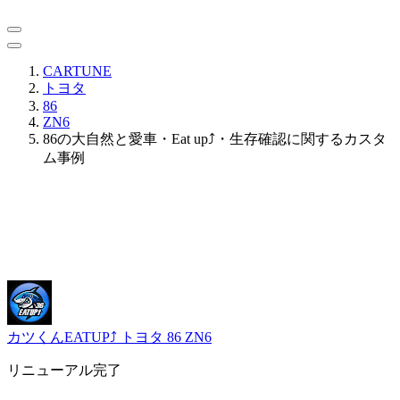
CARTUNE
トヨタ
86
ZN6
86の大自然と愛車・Eat up⤴・生存確認に関するカスタ
ム事例
カツくんEATUP⤴️
トヨタ 86 ZN6
リニューアル完了