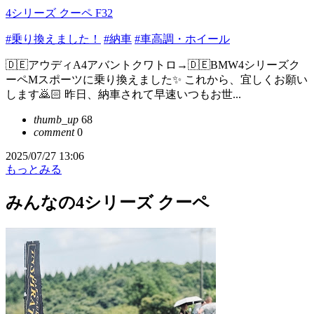
4シリーズ クーペ F32
#乗り換えました！
#納車
#車高調・ホイール
🇩🇪アウディA4アバントクワトロ→🇩🇪BMW4シリーズク
ーペMスポーツに乗り換えました✨ これから、宜しくお願い
します🙇🏻 昨日、納車されて早速いつもお世...
thumb_up
68
comment
0
2025/07/27 13:06
もっとみる
みんなの4シリーズ クーペ