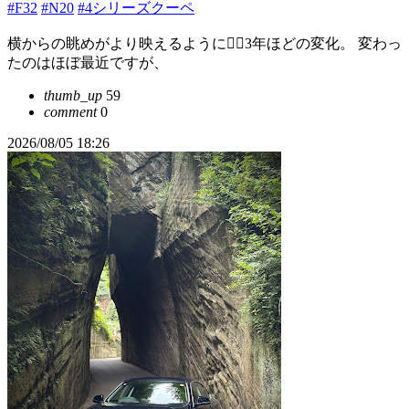
#F32
#N20
#4シリーズクーペ
横からの眺めがより映えるように🤦‍♂️3年ほどの変化。 変わっ
たのはほぼ最近ですが、
thumb_up
59
comment
0
2026/08/05 18:26