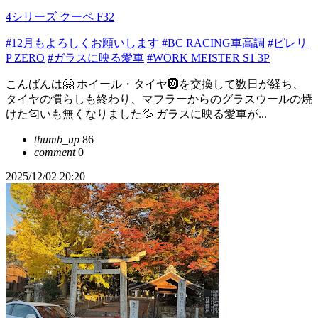
4シリーズ クーペ F32
#12月もよろしくお願いします
#BC RACING車高調
#ピレリ
P ZERO
#ガラスに映る愛車
#WORK MEISTER S1 3P
こんばんは🤗 ホイール・タイヤ🛞を交換して数日が経ち、
タイヤの慣らしも終わり、マフラーからのグラスウールの焼
けた匂いも無くなりました💦 ガラスに映る愛車が...
thumb_up
86
comment
0
2025/12/02 20:20