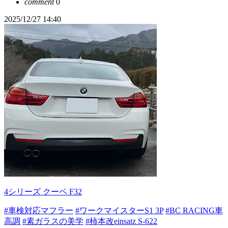
comment
0
2025/12/27 14:40
4シリーズ クーペ F32
#車検対応マフラー
#ワークマイスターS1 3P
#BC RACING車
高調
#素ガラスの美学
#柿本改einsatz S-622