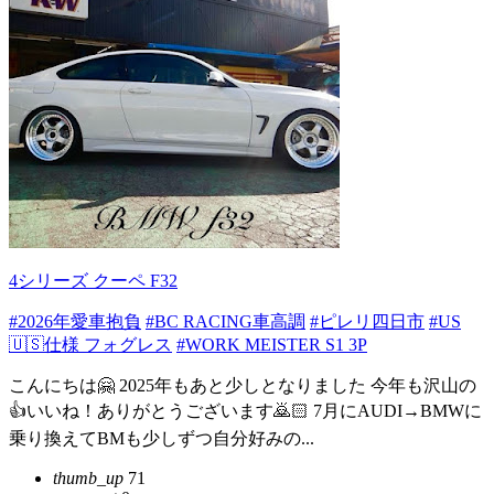
4シリーズ クーペ F32
#2026年愛車抱負
#BC RACING車高調
#ピレリ四日市
#US
🇺🇸仕様 フォグレス
#WORK MEISTER S1 3P
こんにちは🤗 2025年もあと少しとなりました 今年も沢山の
👍いいね！ありがとうございます🙇🏻 7月にAUDI→BMWに
乗り換えてBMも少しずつ自分好みの...
thumb_up
71