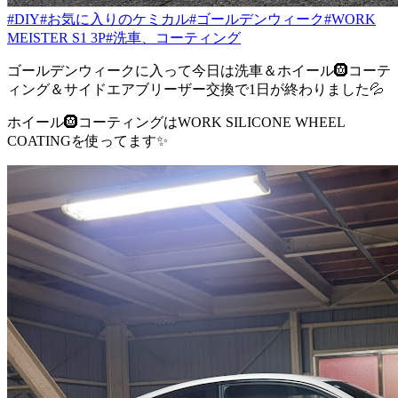
#DIY
#お気に入りのケミカル
#ゴールデンウィーク
#WORK
MEISTER S1 3P
#洗車、コーティング
ゴールデンウィークに入って今日は洗車＆ホイール🛞コーテ
ィング＆サイドエアブリーザー交換で1日が終わりました💦
ホイール🛞コーティングはWORK SILICONE WHEEL
COATINGを使ってます✨