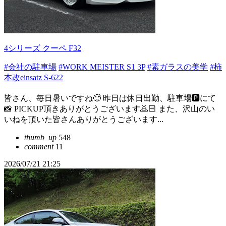
4シリーズ クーペ F32
#会社の駐車場
#WORK MEISTER S1 3P
#素ガラスの美学
#柿
本改einsatz S-622
皆さん、毎日暑いですね🥵 昨日は休日出勤、駐車場🅿️にて
📸 PICKUP頂きありがとうございます🙇🏻 また、沢山のい
いねを頂いた皆さんありがとうございます...
thumb_up
548
comment
11
2026/07/21 21:25