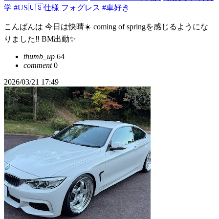
学
#US🇺🇸仕様 フォグレス
#車好き
こんばんは 今日は快晴☀️ coming of springを感じるようにな
りました‼️ BM出動✨
thumb_up
64
comment
0
2026/03/21 17:49