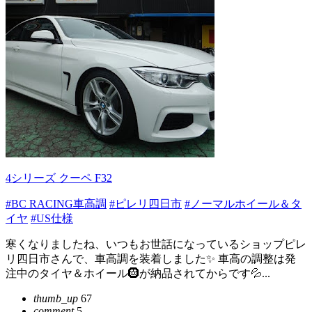
4シリーズ クーペ F32
#BC RACING車高調
#ピレリ四日市
#ノーマルホイール＆タ
イヤ
#US仕様
寒くなりましたね、いつもお世話になっているショップピレ
リ四日市さんで、車高調を装着しました✨ 車高の調整は発
注中のタイヤ＆ホイール🛞が納品されてからです💦...
thumb_up
67
comment
5