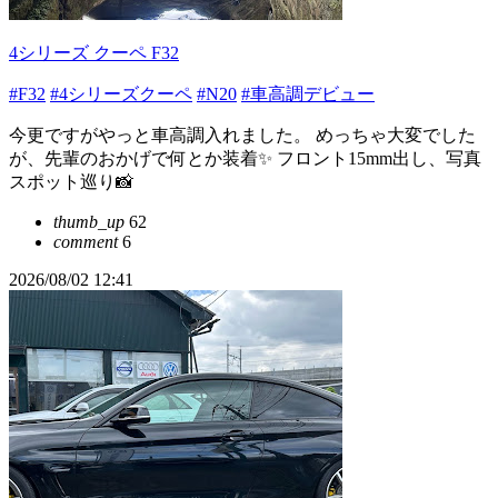
4シリーズ クーペ F32
#F32
#4シリーズクーペ
#N20
#車高調デビュー
今更ですがやっと車高調入れました。 めっちゃ大変でした
が、先輩のおかげで何とか装着✨ フロント15mm出し、写真
スポット巡り📸
thumb_up
62
comment
6
2026/08/02 12:41