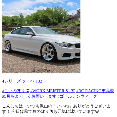
4シリーズ クーペ F32
#こいのぼり🎏
#WORK MEISTER S1 3P
#BC RACING車高調
#5月もよろしくお願いします
#ゴールデンウィーク
こんにちは、いつも沢山の「いいね」ありがとうございま
す！ 今日は風で鯉のぼり🎏も元気に泳いでいます🫶