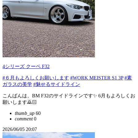
4シリーズ クーペ F32
#６月もよろしくお願いします
#WORK MEISTER S1 3P
#素
ガラスの美学
#魅せるサイドライン
こんばんは、BM F32のサイドラインです✨ 6月もよろしくお
願いします🙇🏻
thumb_up
60
comment
0
2026/06/05 20:07