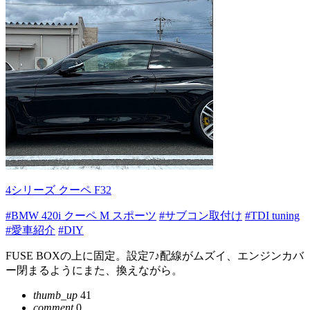
4シリーズ クーペ F32
#BMW 420i クーペ M スポーツ
#サブコン取付け
#TDI tuning
#愛車紹介
#DIY
FUSE BOXの上に固定。設定7♪配線がムズイ、エンジンカバ
ー閉まるようにまた、換えながら。
thumb_up
41
comment
0