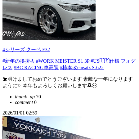
4シリーズ クーペ F32
#新年の挨拶🎍
#WORK MEISTER S1 3P
#US🇺🇸仕様 フォグ
レス
#BC RACING車高調
#柿本改einsatz S-622
🐎明けましておめでとうございます 素敵な一年になります
ように✨ 本年もよろしくお願いします🙇🏻
thumb_up
70
comment
0
2026/01/01 02:59