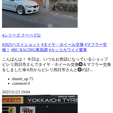
4シリーズ クーペ F32
#2025ベストショット
#タイヤ・ホイール交換
#マフラー交
換！
#BC RACING車高調
#カッコカワイイ愛車
こんばんは！ 今日は、いつもお世話になっているショップ
ピレリ四日市さんでタイヤ・ホイール交換🛞＆マフラー交換
をしました🤩 8月からピレリ四日市さんと🛞の計...
thumb_up
75
comment
0
2025/11/23 19:04