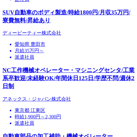
SUV自動車のボディ製造/時給1800円/月収35万円/
寮費無料/昇給あり
ディーピーティー株式会社
愛知県 豊田市
月給35万円～
派遣社員
NC工作機械オペレーター・マシニングセンタ/工業
系卒歓迎/未経験OK/年間休日125日/学歴不問/週休2
日制
アネックス・ジャパン株式会社
東京都 江東区
時給1,900円～2,300円
派遣社員
自動車部品の加工補助・機械オペレーター