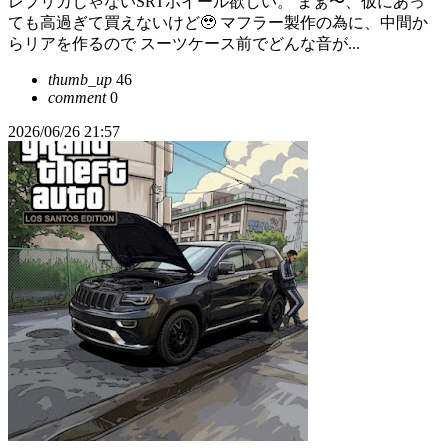
レプリカじゃないSRTホイール欲しい。 まぁ〜、仮にあっ
ても高過ぎて買えないけど🥹 マフラー製作の為に、中間か
らリアを作るので スーツケース前でどんな音が...
thumb_up
46
comment
0
2026/06/26 21:57