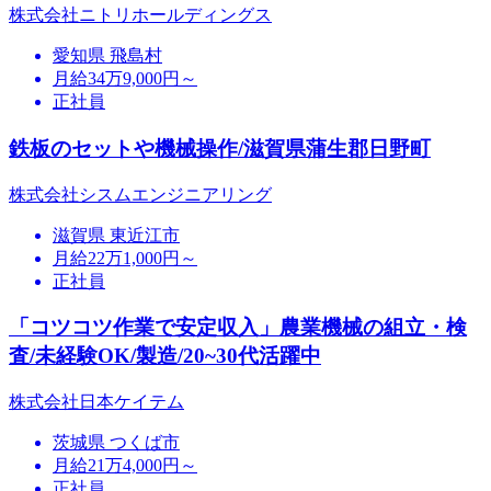
株式会社ニトリホールディングス
愛知県 飛島村
月給34万9,000円～
正社員
鉄板のセットや機械操作/滋賀県蒲生郡日野町
株式会社シスムエンジニアリング
滋賀県 東近江市
月給22万1,000円～
正社員
「コツコツ作業で安定収入」農業機械の組立・検
査/未経験OK/製造/20~30代活躍中
株式会社日本ケイテム
茨城県 つくば市
月給21万4,000円～
正社員