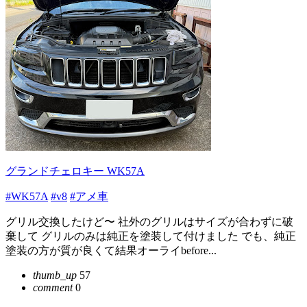
グランドチェロキー WK57A
#WK57A
#v8
#アメ車
グリル交換したけど〜 社外のグリルはサイズが合わずに破
棄して グリルのみは純正を塗装して付けました でも、純正
塗装の方が質が良くて結果オーライbefore...
thumb_up
57
comment
0