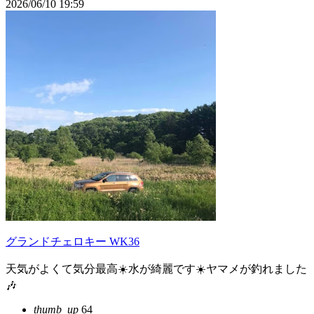
2026/06/10 19:59
グランドチェロキー WK36
天気がよくて気分最高☀️水が綺麗です☀️ヤマメが釣れました
🎶
thumb_up
64