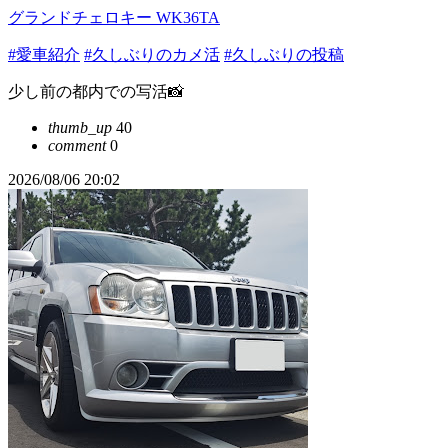
グランドチェロキー WK36TA
#愛車紹介
#久しぶりのカメ活
#久しぶりの投稿
少し前の都内での写活📸
thumb_up
40
comment
0
2026/08/06 20:02