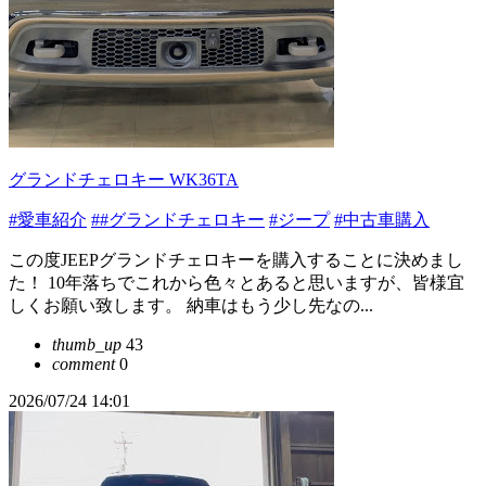
グランドチェロキー WK36TA
#愛車紹介
##グランドチェロキー
#ジープ
#中古車購入
この度JEEPグランドチェロキーを購入することに決めまし
た！ 10年落ちでこれから色々とあると思いますが、皆様宜
しくお願い致します。 納車はもう少し先なの...
thumb_up
43
comment
0
2026/07/24 14:01