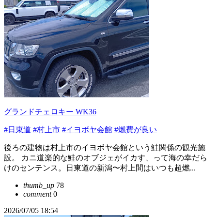
グランドチェロキー WK36
#日東道
#村上市
#イヨボヤ会館
#燃費が良い
後ろの建物は村上市のイヨボヤ会館という鮭関係の観光施
設。 カニ道楽的な鮭のオブジェがイカす、って海の幸だら
けのセンテンス。日東道の新潟〜村上間はいつも超燃...
thumb_up
78
comment
0
2026/07/05 18:54