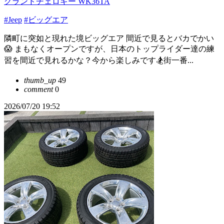
グランドチェロキー WK36TA
#Jeep
#ビッグエア
隣町に突如と現れた境ビッグエア 間近で見るとバカでかい
😱 まもなくオープンですが、日本のトップライダー達の練
習を間近で見れるかな？今から楽しみです🏂街一番...
thumb_up
49
comment
0
2026/07/20 19:52