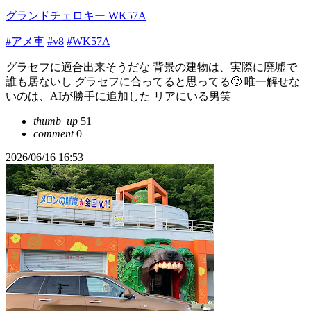
グランドチェロキー WK57A
#アメ車
#v8
#WK57A
グラセフに適合出来そうだな 背景の建物は、実際に廃墟で
誰も居ないし グラセフに合ってると思ってる🙄 唯一解せな
いのは、AIが勝手に追加した リアにいる男笑
thumb_up
51
comment
0
2026/06/16 16:53