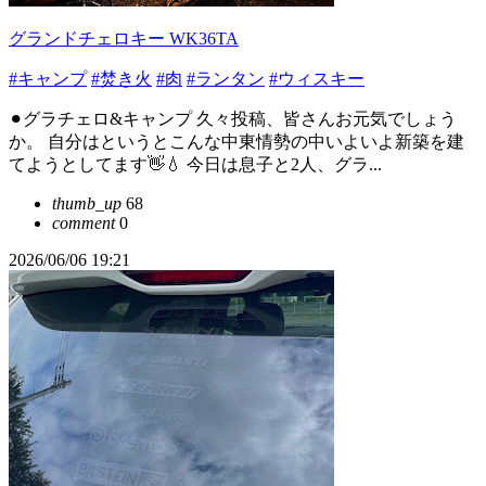
グランドチェロキー WK36TA
#キャンプ
#焚き火
#肉
#ランタン
#ウィスキー
⚫︎グラチェロ&キャンプ 久々投稿、皆さんお元気でしょう
か。 自分はというとこんな中東情勢の中いよいよ新築を建
てようとしてます👋💧 今日は息子と2人、グラ...
thumb_up
68
comment
0
2026/06/06 19:21