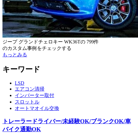
ジープ グランドチェロキー WK36T
の
799件
のカスタム事例をチェックする
もっとみる
キーワード
LSD
エアコン清掃
インバーター取付
スロットル
オートマオイル交換
トレーラードライバー/未経験OK/ブランクOK/車
バイク通勤OK