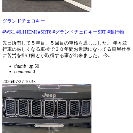
グランドチェロキー
#WK1
#6.1HEMI
#SRT8
#グランドチェロキーSRT
#並行物
先日所有して５年目、５回目の車検を通しました。 年々並
行車の厳しくなる車検で３０年間お世話になってる車屋社長
に苦労を掛け何とか取得する事が出来ました。 今...
thumb_up
50
comment
0
2026/07/27 10:33