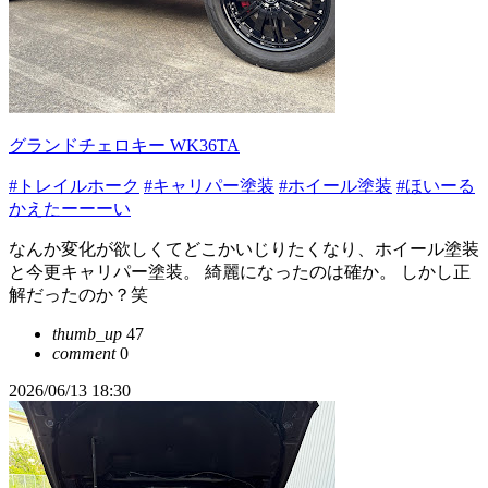
グランドチェロキー WK36TA
#トレイルホーク
#キャリパー塗装
#ホイール塗装
#ほいーる
かえたーーーい
なんか変化が欲しくてどこかいじりたくなり、ホイール塗装
と今更キャリパー塗装。 綺麗になったのは確か。 しかし正
解だったのか？笑
thumb_up
47
comment
0
2026/06/13 18:30