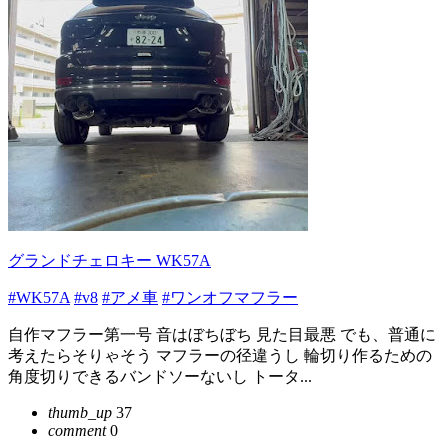
グランドチェロキー WK57A
#WK57A
#v8
#アメ車
#ワンオフマフラー
自作マフラー第一号 音はぼちぼち 見た目最悪 でも、普通に
考えたらそりゃそう マフラーの径違うし 輪切り作るための
角度切りできるバンドソーないし トータ...
thumb_up
37
comment
0