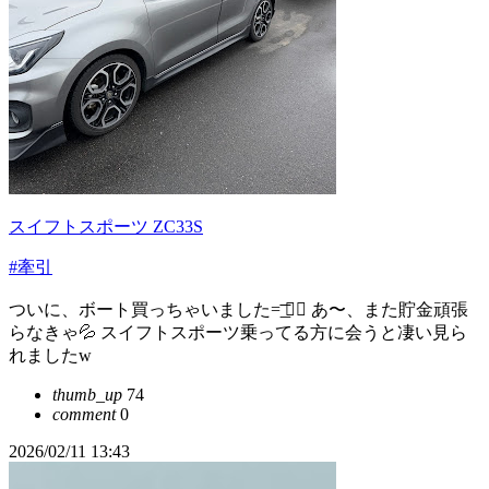
スイフトスポーツ ZC33S
#牽引
ついに、ボート買っちゃいました=͟͞͞ 🚣‍♀️ あ〜、また貯金頑張
らなきゃ💦 スイフトスポーツ乗ってる方に会うと凄い見ら
れましたw
thumb_up
74
comment
0
2026/02/11 13:43