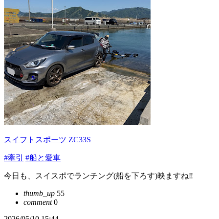
スイフトスポーツ ZC33S
#牽引
#船と愛車
今日も、スイスポでランチング(船を下ろす)映ますね‼️
thumb_up
55
comment
0
2026/05/10 15:44