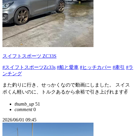
スイフトスポーツ ZC33S
#スイフトスポーツZc33s
#船と愛車
#ヒッチカバー
#牽引
#ラ
ンチング
また釣りに行き、せっかくなので動画にしました。 スイス
ポくん軽いのに、トルクあるから余裕で引き上げれます✌️
thumb_up
51
comment
0
2026/06/01 09:45