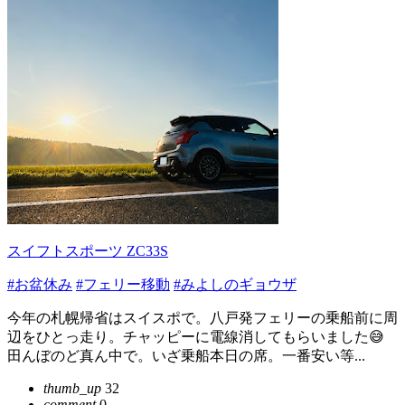
スイフトスポーツ ZC33S
#お盆休み
#フェリー移動
#みよしのギョウザ
今年の札幌帰省はスイスポで。八戸発フェリーの乗船前に周
辺をひとっ走り。チャッピーに電線消してもらいました😅
田んぼのど真ん中で。いざ乗船本日の席。一番安い等...
thumb_up
32
comment
0