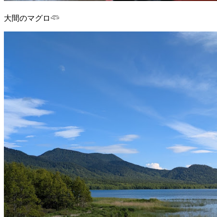
大間のマグロ𓆛