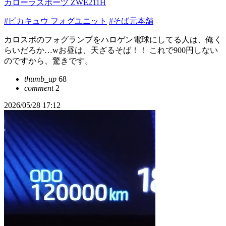
カローラスポーツ ZWE211H
#ピカキュウ フォグユニット
#そば元本舗
カロスポのフォグランプをハロゲン電球にしてる人は、俺く
らいだろか…wお昼は、天ざるそば！！ これで900円しない
のですから、驚きです。
thumb_up
68
comment
2
2026/05/28 17:12