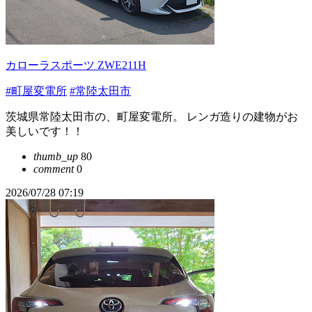
カローラスポーツ ZWE211H
#町屋変電所
#常陸太田市
茨城県常陸太田市の、町屋変電所。 レンガ造りの建物がお
美しいです！！
thumb_up
80
comment
0
2026/07/28 07:19