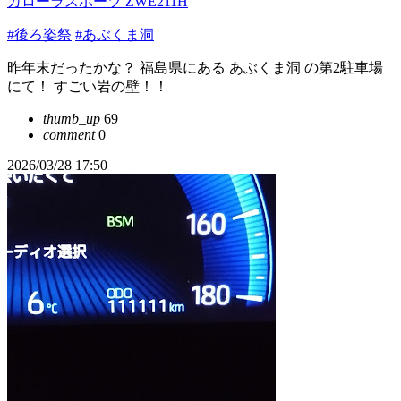
カローラスポーツ ZWE211H
#後ろ姿祭
#あぶくま洞
昨年末だったかな？ 福島県にある あぶくま洞 の第2駐車場
にて！ すごい岩の壁！！
thumb_up
69
comment
0
2026/03/28 17:50