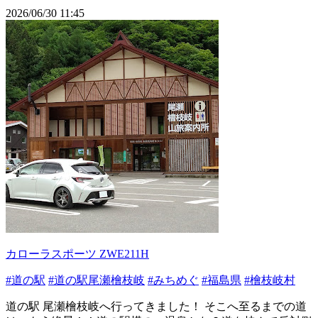
2026/06/30 11:45
カローラスポーツ ZWE211H
#道の駅
#道の駅尾瀬檜枝岐
#みちめぐ
#福島県
#檜枝岐村
道の駅 尾瀬檜枝岐へ行ってきました！ そこへ至るまでの道