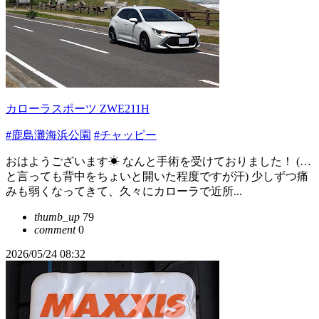
カローラスポーツ ZWE211H
#鹿島灘海浜公園
#チャッピー
おはようございます☀ なんと手術を受けておりました！ (…
と言っても背中をちょいと開いた程度ですが汗) 少しずつ痛
みも弱くなってきて、久々にカローラで近所...
thumb_up
79
comment
0
2026/05/24 08:32