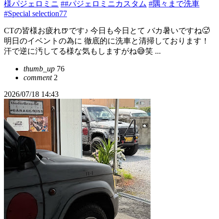
様パジェロミニ
##パジェロミニカスタム
#隅々まで洗車
#Special selection77
CTの皆様お疲れ🍺です♪ 今日も今日とて バカ暑いですね🥵
明日のイベントの為に 徹底的に洗車と清掃しております！
汗で逆に汚してる様な気もしますがね😅笑 ...
thumb_up
76
comment
2
2026/07/18 14:43