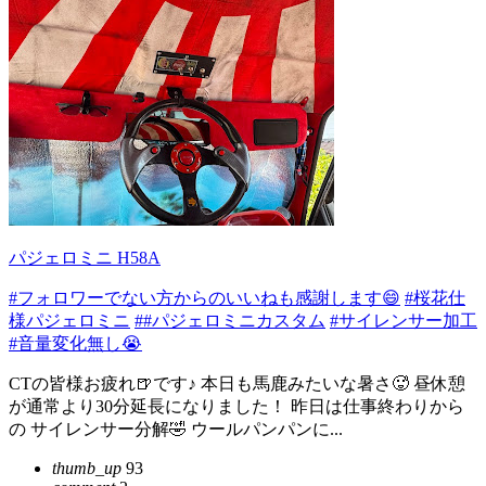
パジェロミニ H58A
#フォロワーでない方からのいいねも感謝します😄
#桜花仕
様パジェロミニ
##パジェロミニカスタム
#サイレンサー加工
#音量変化無し😭
CTの皆様お疲れ🍺です♪ 本日も馬鹿みたいな暑さ🥵 昼休憩
が通常より30分延長になりました！ 昨日は仕事終わりから
の サイレンサー分解🤣 ウールパンパンに...
thumb_up
93