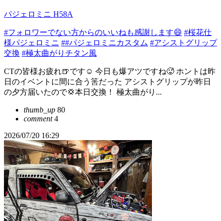
パジェロミニ H58A
#フォロワーでない方からのいいねも感謝します😄
#桜花仕
様パジェロミニ
##パジェロミニカスタム
#アシストグリップ
交換
#極太曲がりチタン風
CTの皆様お疲れ🍺です☺️ 今日も爆アツですね🥵 ホントは昨
日のイベントに間に合う筈だった アシストグリップが昨日
の夕方届いたので💢本日交換！ 極太曲がり...
thumb_up
80
comment
4
2026/07/20 16:29