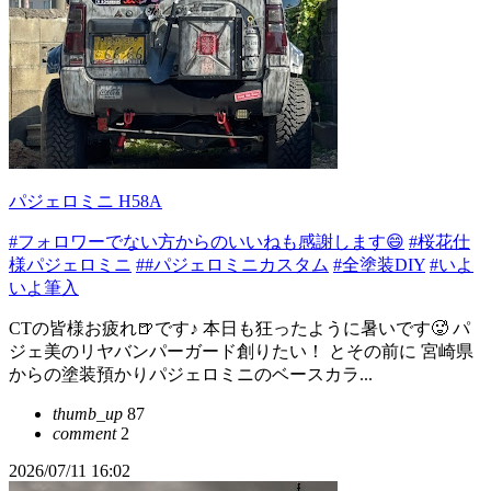
パジェロミニ H58A
#フォロワーでない方からのいいねも感謝します😄
#桜花仕
様パジェロミニ
##パジェロミニカスタム
#全塗装DIY
#いよ
いよ筆入
CTの皆様お疲れ🍺です♪ 本日も狂ったように暑いです🥵 パ
ジェ美のリヤバンパーガード創りたい！ とその前に 宮崎県
からの塗装預かりパジェロミニのベースカラ...
thumb_up
87
comment
2
2026/07/11 16:02