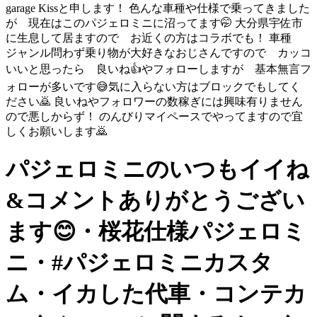
garage Kissと申します！ 色んな車種や仕様で乗ってきました
が 現在はこのパジェロミニに沼ってます🤭 大分県宇佐市
に生息して居ますので お近くの方はコラボでも！ 車種
ジャンル問わず乗り物が大好きなおじさんですので カッコ
いいと思ったら 良いね👍やフォローしますが 基本無言フ
ォローが多いです😅気に入らない方はブロックでもしてく
ださい🙇 良いねやフォロワーの数稼ぎには興味有りません
ので悪しからず！ のんびりマイペースでやってますので宜
しくお願いします🙇
パジェロミニのいつもイイね
&コメントありがとうござい
ます😊・桜花仕様パジェロミ
ニ・#パジェロミニカスタ
ム・イカした代車・コンテカ