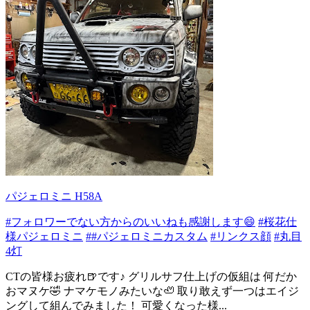
パジェロミニ H58A
#フォロワーでない方からのいいねも感謝します😄
#桜花仕
様パジェロミニ
##パジェロミニカスタム
#リンクス顔
#丸目
4灯
CTの皆様お疲れ🍺です♪ グリルサフ仕上げの仮組は 何だか
おマヌケ🤣 ナマケモノみたいな🦥 取り敢えず一つはエイジ
ングして組んでみました！ 可愛くなった様...