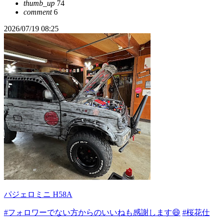
thumb_up
74
comment
6
2026/07/19 08:25
パジェロミニ H58A
#フォロワーでない方からのいいねも感謝します😄
#桜花仕