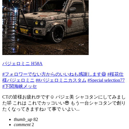
パジェロミニ H58A
#フォロワーでない方からのいいねも感謝します😄
#桜花仕
様パジェロミニ
##パジェロミニカスタム
#Special selection77
#下関海峡メッセ
CTの皆様お疲れ🍺です☺️ パジェ美 シャコタンにしてみまし
た🤣 これは これでカッコいい😎 もう一台シャコタンで創り
たくなってきますね♪ て事で いよい...
thumb_up
82
comment
2