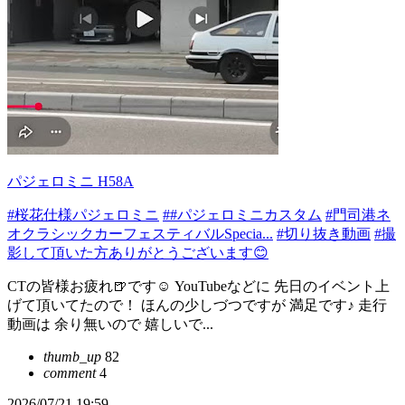
パジェロミニ H58A
#桜花仕様パジェロミニ
##パジェロミニカスタム
#門司港ネ
オクラシックカーフェスティバルSpecia...
#切り抜き動画
#撮
影して頂いた方ありがとうございます😊
CTの皆様お疲れ🍺です☺️ YouTubeなどに 先日のイベント上
げて頂いてたので！ ほんの少しづつですが 満足です♪ 走行
動画は 余り無いので 嬉しいで...
thumb_up
82
comment
4
2026/07/21 19:59