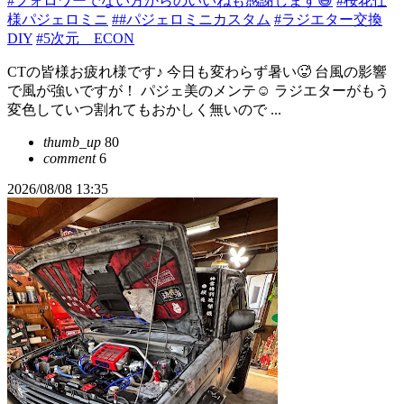
#フォロワーでない方からのいいねも感謝します😄
#桜花仕
様パジェロミニ
##パジェロミニカスタム
#ラジエター交換
DIY
#5次元 ECON
CTの皆様お疲れ様です♪ 今日も変わらず暑い🥵 台風の影響
で風が強いですが！ パジェ美のメンテ☺️ ラジエターがもう
変色していつ割れてもおかしく無いので ...
thumb_up
80
comment
6
2026/08/08 13:35