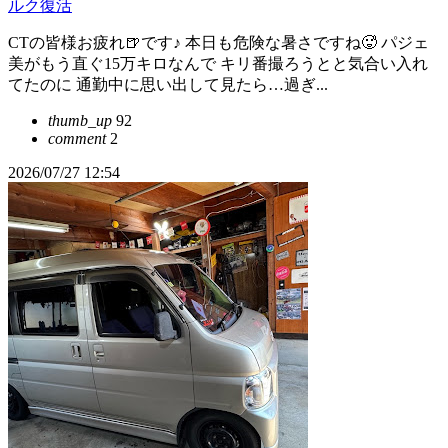
ルク復活
CTの皆様お疲れ🍺です♪ 本日も危険な暑さですね🥵 パジェ
美がもう直ぐ15万キロなんで キリ番撮ろうとと気合い入れ
てたのに 通勤中に思い出して見たら…過ぎ...
thumb_up
92
comment
2
2026/07/27 12:54