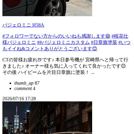
パジェロミニ H58A
#フォロワーでない方からのいいねも感謝します😄
#桜花仕
様パジェロミニ
##パジェロミニカスタム
#日章旗塗装
#いつ
もイイね&コメントありがとうございます😊
CTの皆様お疲れ🍺です♪ 本日参号機が 宮崎県へと帰って行
きました♪ オーナー様も気に入ってくれて良かったです😊
その後 ハイビームを片目日章旗に塗装！ ...
thumb_up
87
comment
4
2026/07/16 17:28