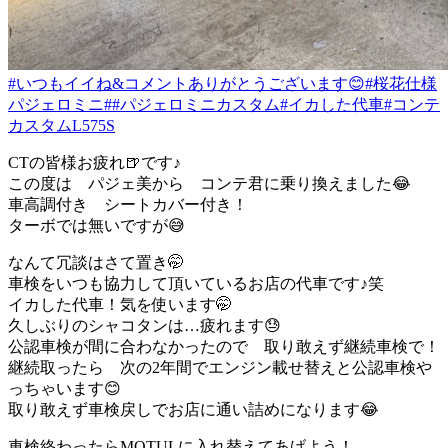
#いつもイイね&コメントありがとうございます😊
#桜花仕様
パジェロミニ
##パジェロミニカスタム
#イカした代車
#コンテ
カスタムL575S
CTの皆様お疲れ🍺です♪
この度は パジェ美から コンテ君に乗り換えました😂
車高調付き シートカバー付き！
ターボでは無いですが😅
なんて冗談はさて置き🤭
車検をいつも協力して頂いているお店の代車です♪笑
イカした代車！気を使います🤭
久しぶりのシャコタンは…疲れます😓
公認車検が間に合わなかったので 取り敢えず継続車検で！
継続取ったら 次の2年間でエンジン載せ替えと公認車検や
っちゃいます😊
取り敢えず車検戻しでお店に通い詰めになります😂
車検終わったらMOTULに入れ替えてあげよう！