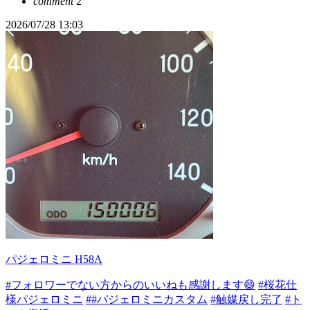
comment
2
2026/07/28 13:03
パジェロミニ H58A
#フォロワーでない方からのいいねも感謝します😄
#桜花仕
様パジェロミニ
##パジェロミニカスタム
#触媒戻し完了
#ト