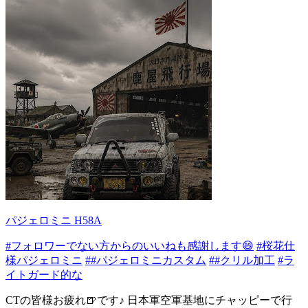
パジェロミニ H58A
#フォロワーでない方からのいいねも感謝します😄
#桜花仕
様パジェロミニ
##パジェロミニカスタム
##クリル加工
#ラ
イトガード的な
CTの皆様お疲れ🍺です♪ 日本軍空軍基地にチャッピーで行