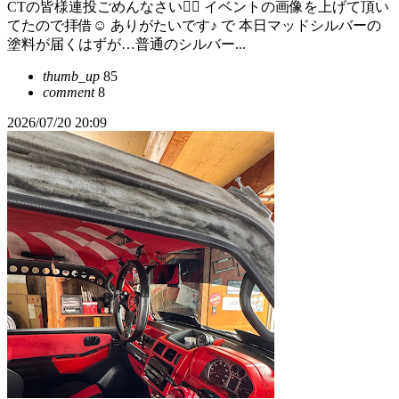
CTの皆様連投ごめんなさい🙇‍♀️ イベントの画像を上げて頂い
てたので拝借☺️ ありがたいです♪ で 本日マッドシルバーの
塗料が届くはずが…普通のシルバー...
thumb_up
85
comment
8
2026/07/20 20:09