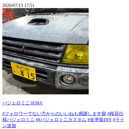
2026/07/15 17:51
パジェロミニ H58A
#フォロワーでない方からのいいねも感謝します😄
#桜花仕
様パジェロミニ
##パジェロミニカスタム
#全塗装DIY
#ライ
ン追加