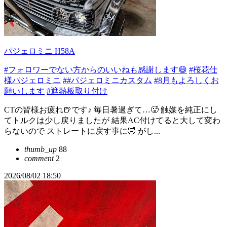
パジェロミニ H58A
#フォロワーでない方からのいいねも感謝します😄
#桜花仕
様パジェロミニ
##パジェロミニカスタム
#8月もよろしくお
願いします
#遮熱板取り付け
CTの皆様お疲れ🍺です♪ 毎日暑過ぎて…🥵 触媒を純正にし
てトルクは少し戻りましたが 結果AC付けてると大して変わ
らないので ストレートに戻す事に🤣 がし...
thumb_up
88
comment
2
2026/08/02 18:50