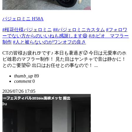
パジェロミニ H58A
#桜花仕様パジェロミニ
##パジェロミニカスタム
#フォロワ
ーでない方からのいいねも感謝します😄
#ホビオ マフラー
制作
#人と被らないのがワンオフの良さ
CTの皆様お疲れ🍺です♪ 本日も暑過ぎ🥵 今日は元愛車のホ
ビ雄君のマフラー制作！ 見た目はヤンチャで音は静かに！
とのご要望🤭 出口はお任せとの事なので！ ...
thumb_up
89
comment
0
2026/07/26 17:05