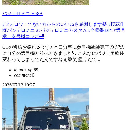
パジェロミニ H58A
#フォロワーでない方からのいいねも感謝します😄
#桜花仕
様パジェロミニ
##パジェロミニカスタム
#全塗装DIY
#弐号
機 参号機コラボ🤣
CTの皆様お疲れ🍺です♪ 本日無事に参号機塗装完了😊 記念
に自分の弐号機と並べときました🤣 こんなにパジェ美塗装
変わってしまってたんですねぇ😅笑 塗りたて...
thumb_up
89
comment
6
2026/07/12 19:27