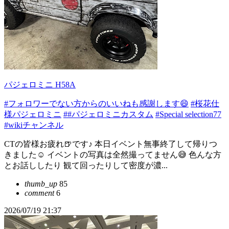
パジェロミニ H58A
#フォロワーでない方からのいいねも感謝します😄
#桜花仕
様パジェロミニ
##パジェロミニカスタム
#Special selection77
#wikiチャンネル
CTの皆様お疲れ🍺です♪ 本日イベント無事終了して帰りつ
きました☺️ イベントの写真は全然撮ってません😅 色んな方
とお話ししたり 観て回ったりして密度が濃...
thumb_up
85
comment
6
2026/07/19 21:37