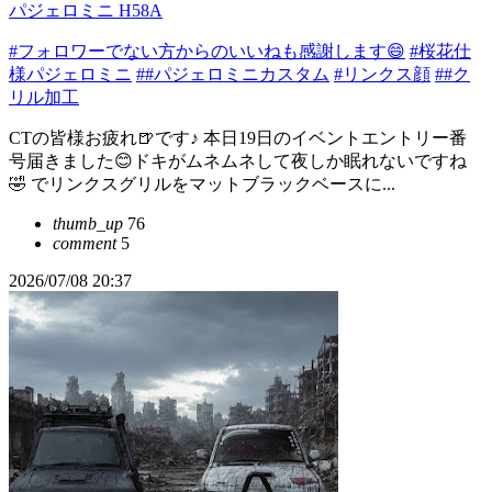
パジェロミニ H58A
#フォロワーでない方からのいいねも感謝します😄
#桜花仕
様パジェロミニ
##パジェロミニカスタム
#リンクス顔
##ク
リル加工
CTの皆様お疲れ🍺です♪ 本日19日のイベントエントリー番
号届きました😊ドキがムネムネして夜しか眠れないですね
🤣 でリンクスグリルをマットブラックベースに...
thumb_up
76
comment
5
2026/07/08 20:37