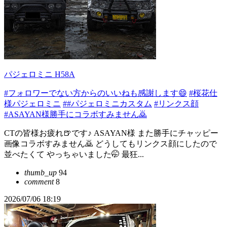
パジェロミニ H58A
#フォロワーでない方からのいいねも感謝します😄
#桜花仕
様パジェロミニ
##パジェロミニカスタム
#リンクス顔
#ASAYAN様勝手にコラボすみません🙇
CTの皆様お疲れ🍺です♪ ASAYAN様 また勝手にチャッピー
画像コラボすみません🙇 どうしてもリンクス顔にしたので
並べたくて やっちゃいました🤭 最狂...
thumb_up
94
comment
8
2026/07/06 18:19