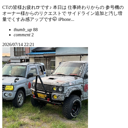
CTの皆様お疲れ🍺です♪ 本日は 仕事終わりからの 参号機の
オーナー様からのリクエストで サイドライン追加と汚し増
量でくすみ感アップです🤭 iPhone...
thumb_up
88
comment
2
2026/07/14 22:21