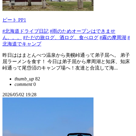
ビート PP1
#北海道ドライブ日記
#雨のためオープンはできませ
ん。。。
#ただの旅ログ、酒ログ、食べログ
#霧の摩周湖
#
北海道でキャンプ
昨日ははまとんべつ温泉から美幌峠通って弟子屈へ。 弟子
屈ラーメンを食す！ 今日は弟子屈から摩周湖と知床、知床
峠通って尾岱沼のキャンプ場へ！友達と合流して海...
thumb_up
82
comment
0
2026/05/02 19:28