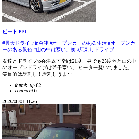
ビート PP1
#曇天ドライブin会津
#オープンカーのある生活
#オープンカ
ーのある景色
#山の中は寒い。笑
#馬刺しドライブ
友達とドライブto会津坂下 朝は21度、昼でも25度弱と山の中
のオープンドライブは若干寒い。 ヒーター焚いてました。
笑目的は馬刺し！馬刺しうま〜
thumb_up
82
comment
0
2026/08/01 11:26