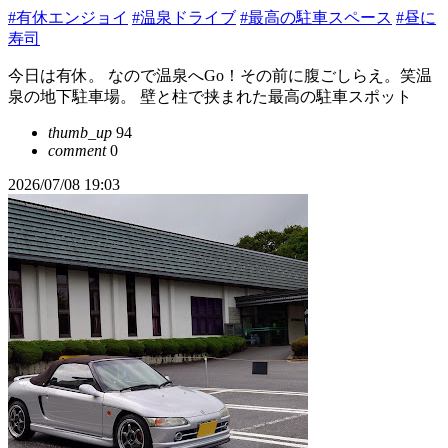
#有休エンジョイ
#温泉ドライブ
#最高の駐車スペース
#昼に
寿司
今日は有休。 なので温泉へGo！その前に腹ごしらえ。笑温
泉の地下駐車場。 壁と柱で挟まれた最高の駐車スポット
thumb_up
94
comment
0
2026/07/08 19:03