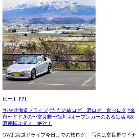
ビート PP1
#GW北海道ドライブ
#ただの旅ログ、酒ログ、食べログ
#余
市〜すすきの〜富良野〜旭川
#オープンカーのある生活
#飲
酒運転はダメ、絶対！
GW北海道ドライブ今日までの旅ログ。 写真は富良野ワイナ