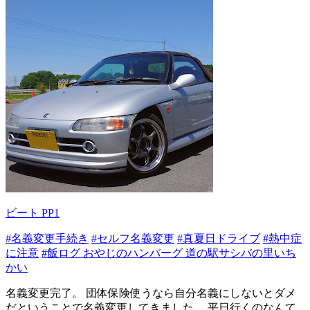
ビート PP1
#名義変更手続き
#セルフ名義変更
#真夏日ドライブ
#熱中症
に注意
#飯ログ おやじのハンバーグ 道の駅サシバの里いち
かい
名義変更完了。 団体保険使うなら自分名義にしないとダメ
だということで名義変更してきました。 平日行くのなんて