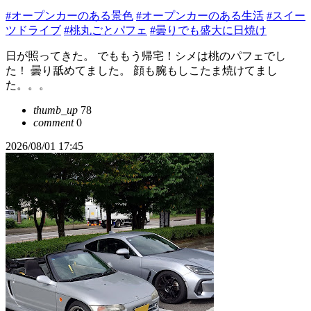
#オープンカーのある景色
#オープンカーのある生活
#スイー
ツドライブ
#桃丸ごとパフェ
#曇りでも盛大に日焼け
日が照ってきた。 でももう帰宅！シメは桃のパフェでし
た！ 曇り舐めてました。 顔も腕もしこたま焼けてまし
た。。。
thumb_up
78
comment
0
2026/08/01 17:45