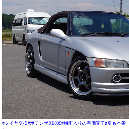
#タイヤ交換
#ポテンザRE005
#梅雨入りの準備完了
#夏も本番