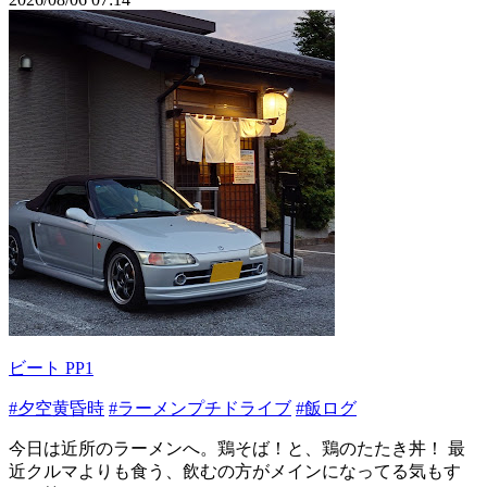
ビート PP1
#夕空黄昏時
#ラーメンプチドライブ
#飯ログ
今日は近所のラーメンへ。鶏そば！と、鶏のたたき丼！ 最
近クルマよりも食う、飲むの方がメインになってる気もす