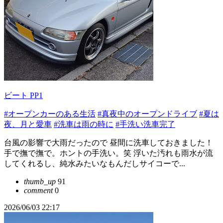
ビート PP1
#オープンカーのある生活
#真夜中のオープンドライブ
#夏は
夜、月と愛車
#洗車は雨の時に
#手洗い洗車完了
台風の影響で大雨だったので 昼間に洗車しておきました！
手で撫で撫で。ホントの手洗い。笑 浮いた汚れも雨水が流
してくれるし、純水みたいなもんだしサイコーで...
thumb_up
91
comment
0
2026/06/03 22:17