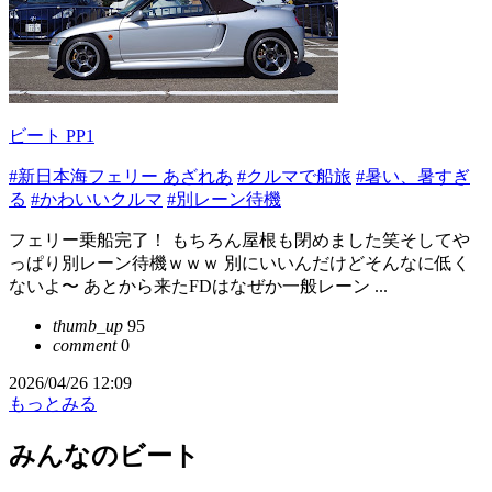
ビート PP1
#新日本海フェリー あざれあ
#クルマで船旅
#暑い、暑すぎ
る
#かわいいクルマ
#別レーン待機
フェリー乗船完了！ もちろん屋根も閉めました笑そしてや
っぱり別レーン待機ｗｗｗ 別にいいんだけどそんなに低く
ないよ〜 あとから来たFDはなぜか一般レーン ...
thumb_up
95
comment
0
2026/04/26 12:09
もっとみる
みんなのビート