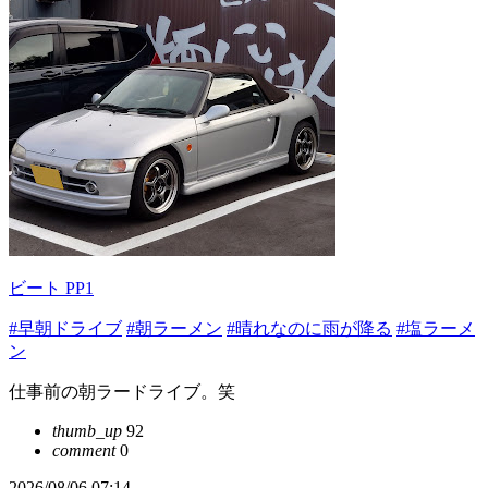
ビート PP1
#早朝ドライブ
#朝ラーメン
#晴れなのに雨が降る
#塩ラーメ
ン
仕事前の朝ラードライブ。笑
thumb_up
92
comment
0
2026/08/06 07:14