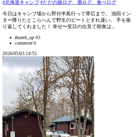
#北海道キャンプ
#ただの旅ログ、酒ログ、食べログ
今日はキャンプ場から野付半島行って帯広まで。 池田イン
ター降りたとこらへんで野生のビートとすれ違い。 手を振
り返してくれました！ 幸せ〜笑日の出見て朝食は...
thumb_up
93
comment
0
2026/05/03 14:55