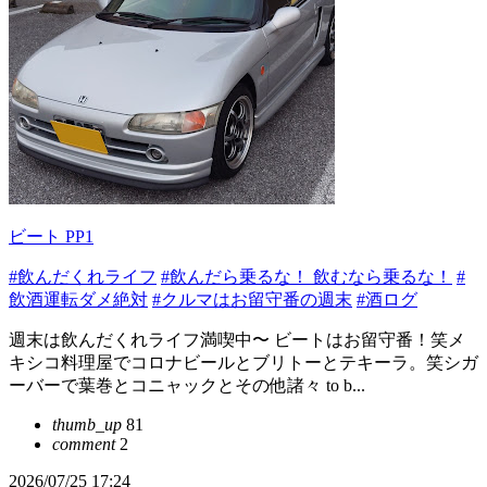
ビート PP1
#飲んだくれライフ
#飲んだら乗るな！ 飲むなら乗るな！
#
飲酒運転ダメ絶対
#クルマはお留守番の週末
#酒ログ
週末は飲んだくれライフ満喫中〜 ビートはお留守番！笑メ
キシコ料理屋でコロナビールとブリトーとテキーラ。笑シガ
ーバーで葉巻とコニャックとその他諸々 to b...
thumb_up
81
comment
2
2026/07/25 17:24