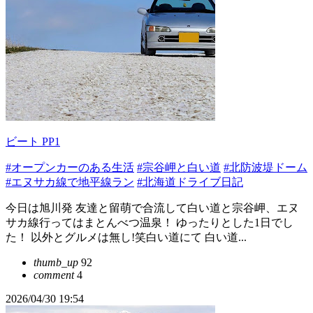
ビート PP1
#オープンカーのある生活
#宗谷岬と白い道
#北防波堤ドーム
#エヌサカ線で地平線ラン
#北海道ドライブ日記
今日は旭川発 友達と留萌で合流して白い道と宗谷岬、エヌ
サカ線行ってはまとんべつ温泉！ ゆったりとした1日でし
た！ 以外とグルメは無し!笑白い道にて 白い道...
thumb_up
92
comment
4
2026/04/30 19:54