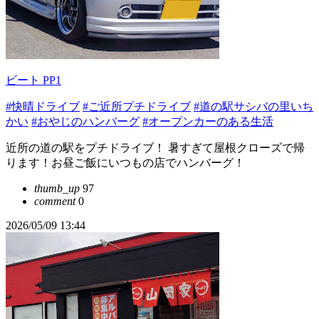
ビート PP1
#快晴ドライブ
#ご近所プチドライブ
#道の駅サシバの里いち
かい
#おやじのハンバーグ
#オープンカーのある生活
近所の道の駅をプチドライブ！ 暑すぎて屋根クローズで帰
ります！お昼ご飯にいつもの店でハンバーグ！
thumb_up
97
comment
0
2026/05/09 13:44