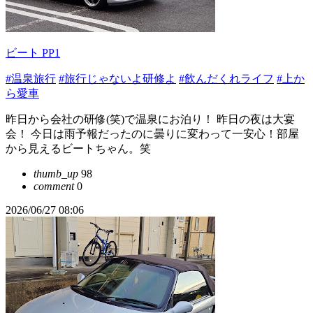
ビート PP1
#温泉旅行
#旅行じゃないよ研修よ
#飲んだくれライフ
#上か
ら愛車
昨日から会社の研修(笑)で温泉にお泊り！ 昨日の夜は大宴
会！ 今日は雨予報だったのに曇りに変わって一安心！部屋
から見えるビートちゃん。笑
thumb_up
98
comment
0
2026/06/27 08:06