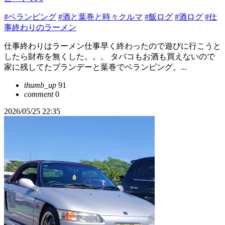
#ベランピング
#酒と葉巻と時々クルマ
#飯ログ
#酒ログ
#仕
事終わりのラーメン
仕事終わりはラーメン仕事早く終わったので遊びに行こうと
したら財布を無くした。。。 タバコもお酒も買えないので
家に残してたブランデーと葉巻でベランピング。...
thumb_up
91
comment
0
2026/05/25 22:35