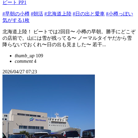
ビート PP1
#早朝の小樽
#朝活
#北海道上陸
#日の出と愛車
#小樽っぽい
気がする1枚
北海道上陸！ ビートでは2回目〜 小樽の早朝。勝手にどこぞ
の店前で。山には雪が残ってる〜 ノーマルタイヤだから雪
降らないでおくれ〜日の出も見ました〜 若干...
thumb_up
109
comment
4
2026/04/27 07:23