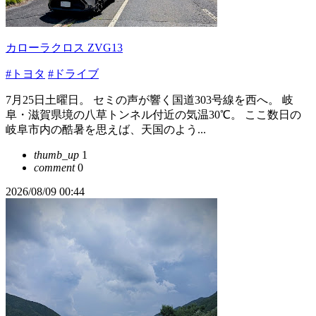
カローラクロス ZVG13
#トヨタ
#ドライブ
7月25日土曜日。 ​セミの声が響く国道303号線を西へ。 岐
阜・滋賀県境の八草トンネル付近の気温30℃。 ​ここ数日の
岐阜市内の酷暑を思えば、天国のよう...
thumb_up
1
comment
0
2026/08/09 00:44