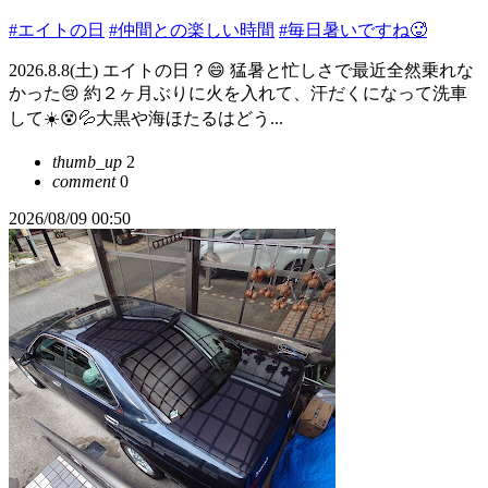
#エイトの日
#仲間との楽しい時間
#毎日暑いですね🥵
2026.8.8(土) エイトの日？😄 猛暑と忙しさで最近全然乗れな
かった😢 約２ヶ月ぶりに火を入れて、汗だくになって洗車
して☀️😵💦大黒や海ほたるはどう...
thumb_up
2
comment
0
2026/08/09 00:50