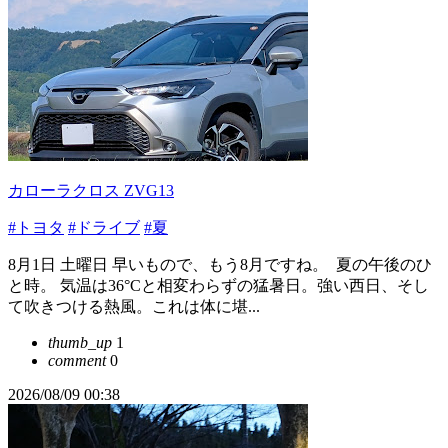
カローラクロス ZVG13
#トヨタ
#ドライブ
#夏
8月1日 土曜日 ​早いもので、もう8月ですね。 ​ 夏の午後のひ
と時。 気温は36°Cと相変わらずの猛暑日。強い西日、そし
て吹きつける熱風。これは体に堪...
thumb_up
1
comment
0
2026/08/09 00:38