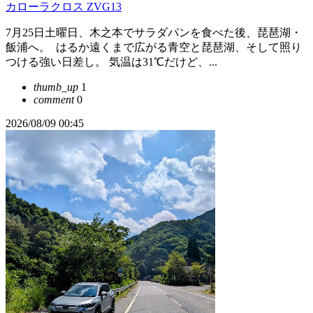
カローラクロス ZVG13
7月25日土曜日、木之本でサラダパンを食べた後、琵琶湖・
飯浦へ。 ​ はるか遠くまで広がる青空と琵琶湖、そして照り
つける強い日差し。 気温は31℃だけど、...
thumb_up
1
comment
0
2026/08/09 00:45