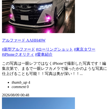
アルファード AAHH40W
#新型アルファード
#ローリングショット
#東京タワー
#iPhoneクオリティ
#愛車紹介
この写真は一眼レフではなくiPhoneで撮影した写真です！編
集次第で、まるで一眼レフカメラで撮ったかのような写真に
仕上げることも可能！！写真は奥が深い！！...
thumb_up
4
comment
0
2026/08/09 00:48