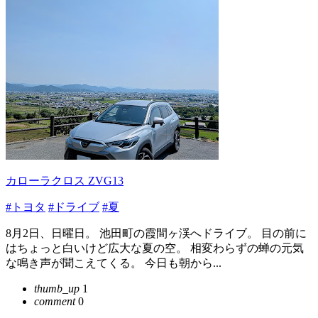
カローラクロス ZVG13
#トヨタ
#ドライブ
#夏
​8月2日、日曜日。 池田町の霞間ヶ渓へドライブ。 目の前に
はちょっと白いけど広大な夏の空。 相変わらずの蝉の元気
な鳴き声が聞こえてくる。 ​今日も朝から...
thumb_up
1
comment
0