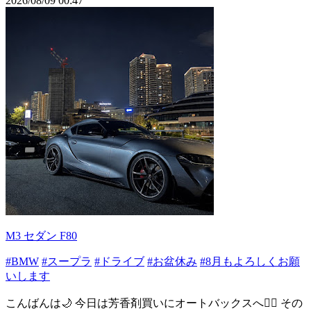
2026/08/09 00:47
M3 セダン F80
#BMW
#スープラ
#ドライブ
#お盆休み
#8月もよろしくお願
いします
こんばんは🌙 今日は芳香剤買いにオートバックスへ🙆‍♀️ その