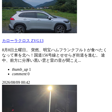
カローラクロス ZVG13
8月8日土曜日。 ​突然、明宝ハムフランクフルトが食べたく
なって車を北へ！国道156号線とせせらぎ街道を進む。 ​途
中、前方に分厚い黒い雲と雷の音が聞こえ...
thumb_up
1
comment
0
2026/08/09 00:42