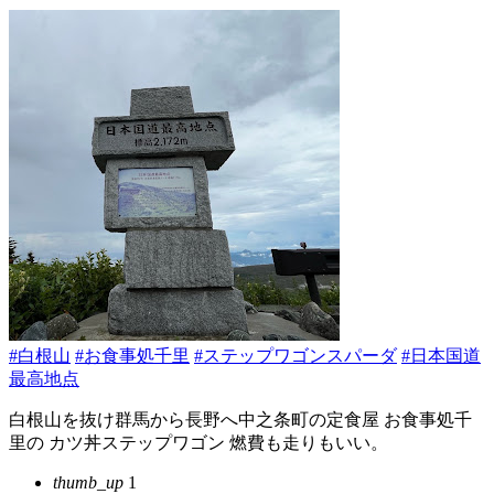
#白根山
#お食事処千里
#ステップワゴンスパーダ
#日本国道
最高地点
白根山を抜け群馬から長野へ中之条町の定食屋 お食事処千
里の カツ丼ステップワゴン 燃費も走りもいい。
thumb_up
1