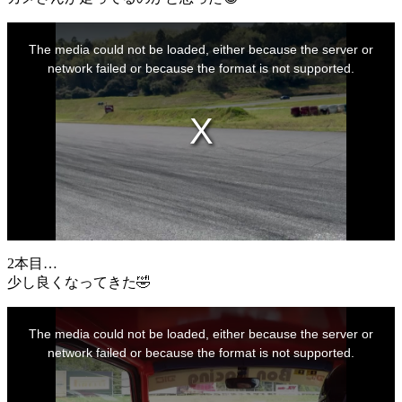
This
is
The media could not be loaded, either because the server or
a
modal
network failed or because the format is not supported.
window.
2本目…
少し良くなってきた🤣
This
is
The media could not be loaded, either because the server or
a
modal
network failed or because the format is not supported.
window.