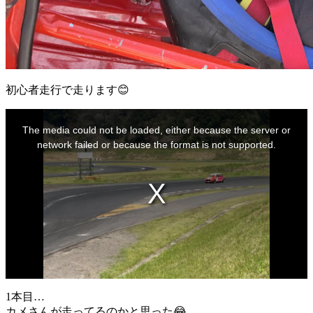
初心者走行で走ります😊
This
is
The media could not be loaded, either because the server or
a
modal
network failed or because the format is not supported.
window.
1本目…
カメさんが走ってるのかと思った😂