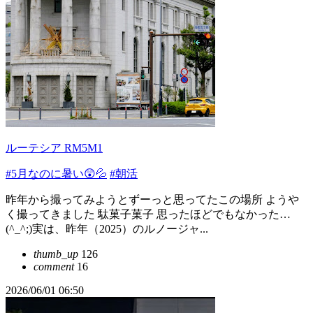
ルーテシア RM5M1
#5月なのに暑い😲💦
#朝活
昨年から撮ってみようとずーっと思ってたこの場所 ようや
く撮ってきました 駄菓子菓子 思ったほどでもなかった…
(^_^;)実は、昨年（2025）のルノージャ...
thumb_up
126
comment
16
2026/06/01 06:50