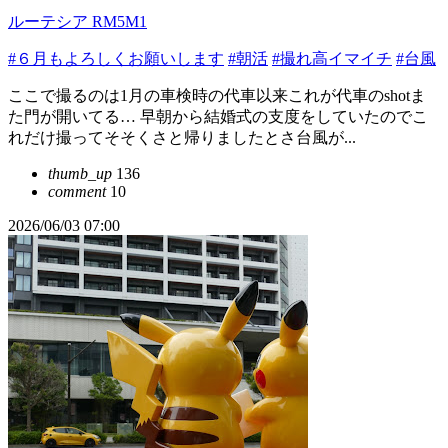
ルーテシア RM5M1
#６月もよろしくお願いします
#朝活
#撮れ高イマイチ
#台風
ここで撮るのは1月の車検時の代車以来これが代車のshotま
た門が開いてる… 早朝から結婚式の支度をしていたのでこ
れだけ撮ってそそくさと帰りましたとさ台風が...
thumb_up
136
comment
10
2026/06/03 07:00