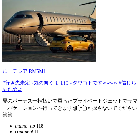
ルーテシア RM5M1
#行き先未定
#気の向くままに
#タワゴトですwwww
#信じち
ゃだめよ
夏のボーナス一括払いで買ったプライベートジェットでサマ
ーバケーションへ行ってきますദ്ദി ˉ͈̀꒳ˉ͈́ )✧ 探さないでください
笑笑
thumb_up
118
comment
11