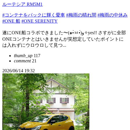
ルーテシア RM5M1
#コンテナをバックに輝く愛車
#梅雨の晴れ間
#梅雨の中休み
#ONE 船
#ONE SERENITY
遂にONE船コラボできました〜(๑•̀ㅂ•́)و✧yes!! さすがに全部
ONEコンテナとはいきませんが笑想定していたポイントに
は入れずにウロウロして見つ...
thumb_up
117
comment
21
2026/06/14 19:32