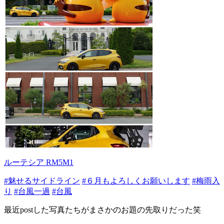
ルーテシア RM5M1
#魅せるサイドライン
#６月もよろしくお願いします
#梅雨入
り
#台風一過
#台風
最近postした写真たちがまさかのお題の先取りだった笑