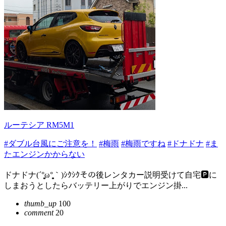
ルーテシア RM5M1
#ダブル台風にご注意を！
#梅雨
#梅雨ですね
#ドナドナ
#ま
たエンジンかからない
ドナドナ(⁠´⁠°̥̥̥̥̥̥̥̥⁠ω⁠°̥̥̥̥̥̥̥̥⁠｀⁠)ｼｸｼｸその後レンタカー説明受けて自宅🅿️に
しまおうとしたらバッテリー上がりでエンジン掛...
thumb_up
100
comment
20