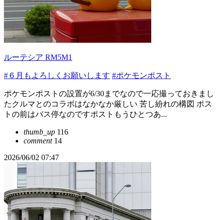
ルーテシア RM5M1
#６月もよろしくお願いします
#ポケモンポスト
ポケモンポストの設置が6/30までなので一応撮っておきまし
たクルマとのコラボはなかなか厳しい 苦し紛れの構図 ポス
トの前はバス停なのですポストもうひとつあ...
thumb_up
116
comment
14
2026/06/02 07:47