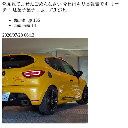
然見れてませんごめんなさい 今日はキリ番報告です リー
チ！ 駄菓子菓子… あ…(´Д`;)ﾏﾁ...
thumb_up
136
comment
14
2026/07/28 06:13