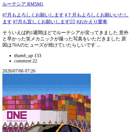
ルーテシア RM5M1
#7月もよろしくお願いします
#７月もよろしくお願いいたし
ます
#7月も宜しくお願いします🙇‍♂️
#おかえり愛車
そういえば約1週間ほどでルーテシアが戻ってきました 意外
と早かった笑メカニックが撮った写真をいただきました 原
因は70Aのヒューズが焼けていたらしいです ...
thumb_up
133
comment
22
2026/07/06 07:26