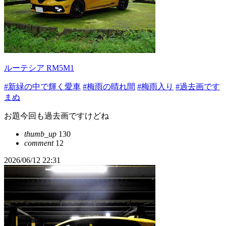
ルーテシア RM5M1
#新緑の中で輝く愛車
#梅雨の晴れ間
#梅雨入り
#過去画です
まぬ
お題今回も過去画ですけどね
thumb_up
130
comment
12
2026/06/12 22:31