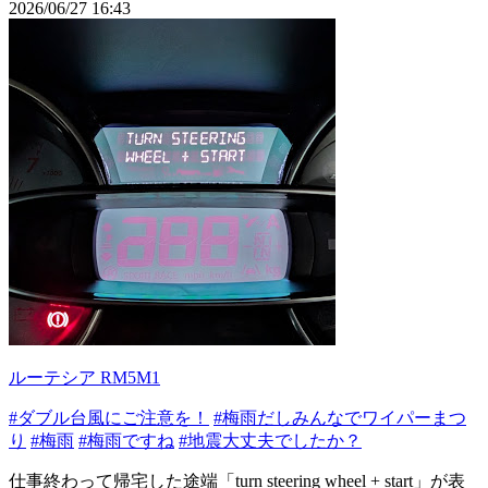
2026/06/27 16:43
ルーテシア RM5M1
#ダブル台風にご注意を！
#梅雨だしみんなでワイパーまつ
り
#梅雨
#梅雨ですね
#地震大丈夫でしたか？
仕事終わって帰宅した途端「turn steering wheel + start」が表