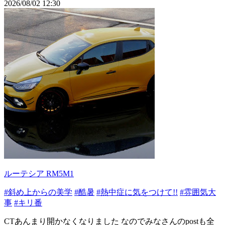
2026/08/02 12:30
ルーテシア RM5M1
#斜め上からの美学
#酷暑
#熱中症に気をつけて!!
#雰囲気大
事
#キリ番
CTあんまり開かなくなりました なのでみなさんのpostも全