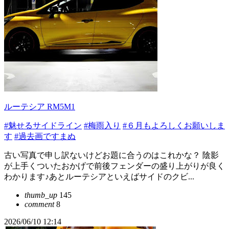
ルーテシア RM5M1
#魅せるサイドライン
#梅雨入り
#６月もよろしくお願いしま
す
#過去画ですまぬ
古い写真で申し訳ないけどお題に合うのはこれかな？ 陰影
が上手くついたおかげで前後フェンダーの盛り上がりが良く
わかります♪あとルーテシアといえばサイドのクビ...
thumb_up
145
comment
8
2026/06/10 12:14