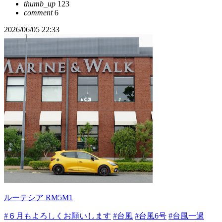
thumb_up
123
comment
6
2026/06/05 22:33
ルーテシア RM5M1
#６月もよろしくお願いします
#台風
#台風6号
#台風一過