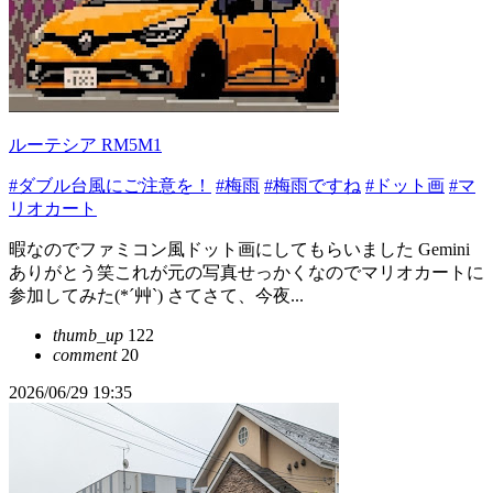
ルーテシア RM5M1
#ダブル台風にご注意を！
#梅雨
#梅雨ですね
#ドット画
#マ
リオカート
暇なのでファミコン風ドット画にしてもらいました Gemini
ありがとう笑これが元の写真せっかくなのでマリオカートに
参加してみた(*´艸`) さてさて、今夜...
thumb_up
122
comment
20
2026/06/29 19:35