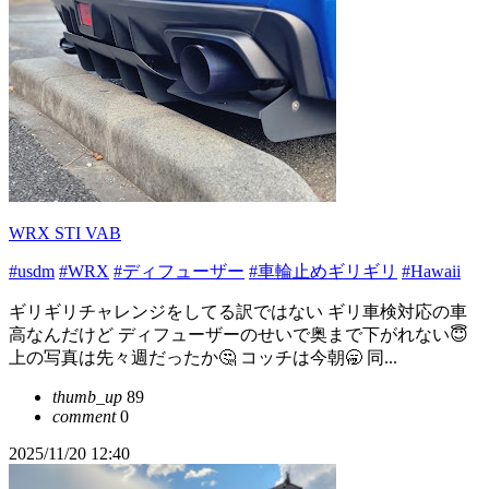
WRX STI VAB
#usdm
#WRX
#ディフューザー
#車輪止めギリギリ
#Hawaii
ギリギリチャレンジをしてる訳ではない ギリ車検対応の車
高なんだけど ディフューザーのせいで奥まで下がれない😇
上の写真は先々週だったか🤔 コッチは今朝🥱 同...
thumb_up
89
comment
0
2025/11/20 12:40