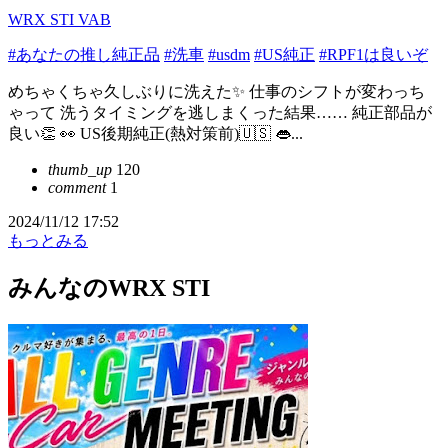
WRX STI VAB
#あなたの推し純正品
#洗車
#usdm
#US純正
#RPF1は良いぞ
めちゃくちゃ久しぶりに洗えた✨ 仕事のシフトが変わっち
ゃって 洗うタイミングを逃しまくった結果…… 純正部品が
良い👏 👀 US後期純正(熱対策前)🇺🇸 👄...
thumb_up
120
comment
1
2024/11/12 17:52
もっとみる
みんなのWRX STI