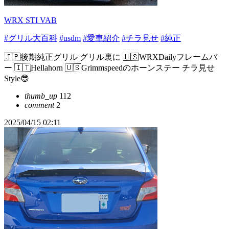
WRX STI VAB
#グリル大百科
#usdm
#愛車紹介
#チラ見せ
#純正
🇯🇵後期純正グリル グリル裏に 🇺🇸WRXDailyフレームバ
ー 🇮🇹Hellahorn 🇺🇸Grimmspeedのホーンステー チラ見せ
Style😎
thumb_up
112
comment
2
2025/04/15 02:11