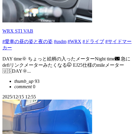
WRX STI VAB
#愛車の昼の姿と夜の姿
#usdm
#WRX
#ドライブ
#サイドマー
カー
DAY time🌞 ちょっと絵柄の入ったメーターNight time🌃 急に
defiリンクメーターみたくなる🤭 EJ25仕様のmileメーター
🇺🇸DAY🌞...
thumb_up
93
comment
0
2025/12/15 12:55