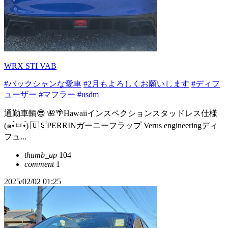
WRX STI VAB
#バックシャンな愛車
#2月もよろしくお願いします
#ディフ
ューザー
#マフラー
#usdm
通勤車輌😎 🌺🌴Hawaiiインスペクションスタッドレス仕様
(๑•̀ㅂ•́) 🇺🇸PERRINガーニーフラップ Verus engineeringディ
フュ...
thumb_up
104
comment
1
2025/02/02 01:25