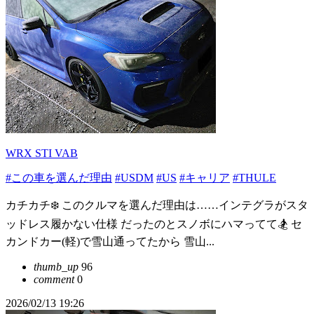
WRX STI VAB
#この車を選んだ理由
#USDM
#US
#キャリア
#THULE
カチカチ❄️ このクルマを選んだ理由は……インテグラがスタ
ッドレス履かない仕様 だったのとスノボにハマってて🏂 セ
カンドカー(軽)で雪山通ってたから 雪山...
thumb_up
96
comment
0
2026/02/13 19:26