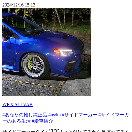
2024/12/16 15:13
WRX STI VAB
#あなたの推し純正品
#usdm
#サイドマーカー
#サイドマーカ
ーのある生活
#愛車紹介
サイドマーカータイム🇺🇸ずっと付けてるから見慣れてるん