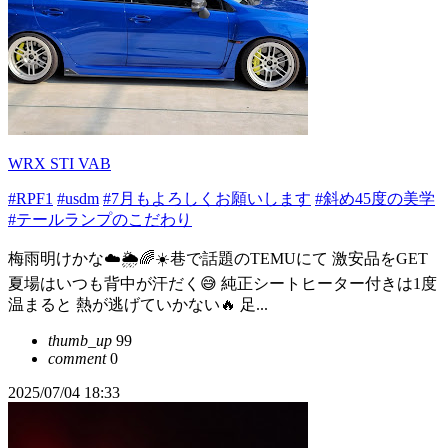
WRX STI VAB
#RPF1
#usdm
#7月もよろしくお願いします
#斜め45度の美学
#テールランプのこだわり
梅雨明けかな☁️🌦🌈☀️巷で話題のTEMUにて 激安品をGET
夏場はいつも背中が汗だく😅 純正シートヒーター付きは1度
温まると 熱が逃げていかない🔥 足...
thumb_up
99
comment
0
2025/07/04 18:33