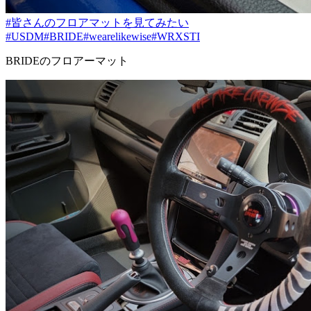
#皆さんのフロアマットを見てみたい
#USDM
#BRIDE
#wearelikewise
#WRXSTI
BRIDEのフロアーマット