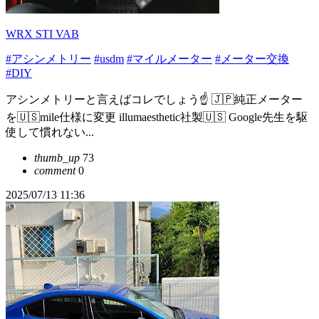
WRX STI VAB
#アシンメトリー
#usdm
#マイルメーター
#メーター交換
#DIY
アシンメトリーと言えばコレでしょう☝️ 🇯🇵純正メーター
を🇺🇸mile仕様に変更 illumaesthetic社製🇺🇸 Google先生を駆
使して慣れない...
thumb_up
73
comment
0
2025/07/13 11:36