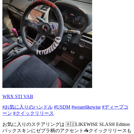
WRX STI VAB
#お気に入りのハンドル
#USDM
#wearelikewise
#ディープコ
ーン
#クイックリリース
お気に入りのステアリングは 🇦🇺LIKEWISE SLASH Edition
バックスキンにゼブラ柄のアクセント🦓クイックリリースも