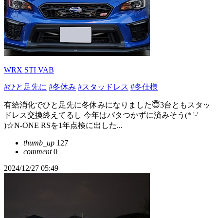
WRX STI VAB
#ひと足先に
#冬休み
#スタッドレス
#冬仕様
有給消化でひと足先に冬休みになりました😇3台ともスタッ
ドレス交換終えてるし 今年はバタつかずに済みそう(* 'ᵕ'
)☆N-ONE RSを1年点検に出した...
thumb_up
127
comment
0
2024/12/27 05:49