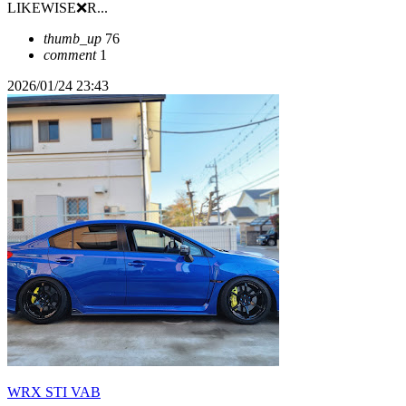
LIKEWISE❌R...
thumb_up
76
comment
1
2026/01/24 23:43
WRX STI VAB