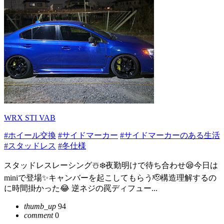
WRX STI VAB
#ホイール交換
#サイドマーカー
#サイドマーカーのある生活
#スタッドレス
#冬仕様
スタッドレスレーシング☃️❄️夜勤明けで待ち合わせ😪今日は
miniで登場✨キャンバーを起こしてもらう🫡構造理解するの
に時間掛かった😂 逆ネジの罠ディフュー...
thumb_up
94
comment
0