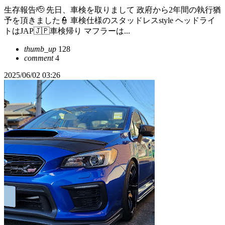
生存報告🫡 先日、車検を取りまして 政府から2年間の執行猶
予を頂きました👮 車検仕様のスタッドレスstyle ヘッドライ
トはJAP🇯🇵車検帰り マフラーは...
thumb_up
128
comment
4
2025/06/02 03:26