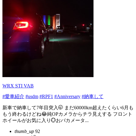
WRX STI VAB
#愛車紹介
#usdm
#RPF1
#Anniversary
#納車して
新車で納車して7年目突入🤭 まだ60000km超えたくらい6月も
もう終わるけどね😂純OPカメラからチラ見えする フロント
ホイールがお気に入り💮おバカメータ...
thumb_up
92