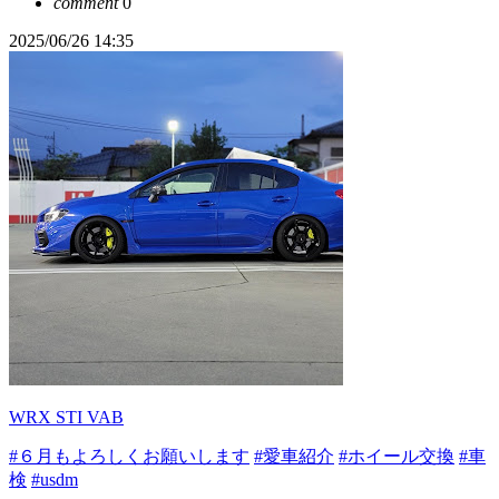
comment
0
2025/06/26 14:35
WRX STI VAB
#６月もよろしくお願いします
#愛車紹介
#ホイール交換
#車
検
#usdm