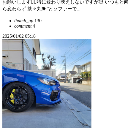
お願いします🙇‍♀️特に変わり映えしないですが😅 いつもと何
ら変わらず 茶々丸🐕 ͗ ͗とソファーで...
thumb_up
130
comment
4
2025/01/02 05:18