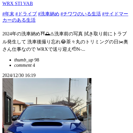
WRX STI VAB
#年末
#ドライブ
#洗車納め
#チワワのいる生活
#サイドマー
カーのある生活
2024年の洗車納め⛩🌅⚠️洗車前の写真 拭き取り前にトラブ
ル発生して 洗車後撮り忘れ😂茶々丸のトリミングの日✂️奥
さん仕事なので WRXで送り迎え🫡N-...
thumb_up
98
comment
4
2024/12/30 16:19