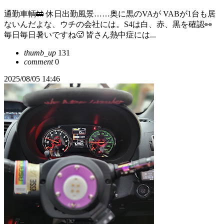
通勤車輌🚋 休日出勤風景……奥に黒のVAが VABが1台も居
ないんだよな、ウチの会社には。S4は白、赤、黒を確認👀
毎日毎日暑いですね🥵 皆さん熱中症には...
thumb_up
131
comment
0
2025/08/05 14:46