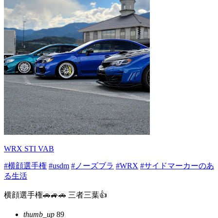
WRX STI VAB
#横顔選手権
#usdm
#ノーズブラ
#WRX
#サイドマーカーのあ
る生活
横顔選手権🚗🚙🚗 三者三葉👍
thumb_up
89