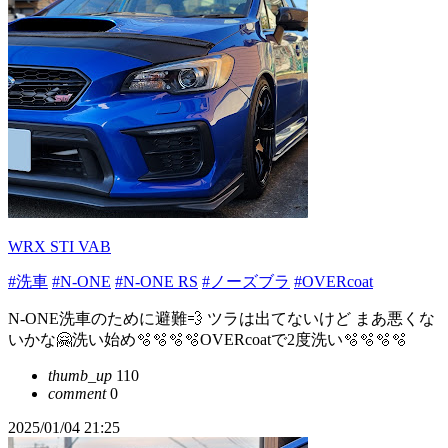
WRX STI VAB
#洗車
#N-ONE
#N-ONE RS
#ノーズブラ
#OVERcoat
N-ONE洗車のために避難💨 ツラは出てないけど まあ悪くな
いかな🤗洗い始め🫧‪🫧🫧🫧OVERcoatで2度洗い🫧‪🫧🫧🫧
thumb_up
110
comment
0
2025/01/04 21:25