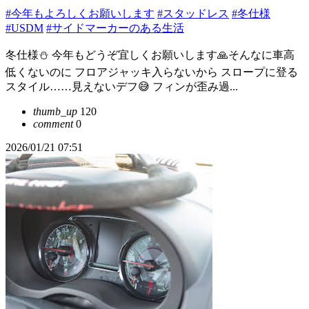
#今年もよろしくお願いします
#スタッドレス
#冬仕様
#USDM
#サイドマーカーのある生活
冬仕様⛄️ 今年もどうぞ宜しくお願いします🙏そんなに車高
低くないのに フロアジャッキ入らないから スロープに登る
スタイル……見えないデフ😅 フィンが歪み過...
thumb_up
120
comment
0
2026/01/21 07:51