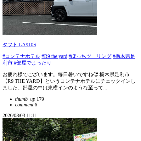
タフト LA910S
#コンテナホテル
#R9 the yard
#ぼっちツーリング
#栃木県足
利市
#部屋でまったり
お疲れ様でございます。毎日暑いですね🥵 栃木県足利市
【R9 THE YARD】というコンテナホテルにチェックインし
ました。部屋の中は東横インのような至って...
thumb_up
179
comment
6
2026/08/03 11:11