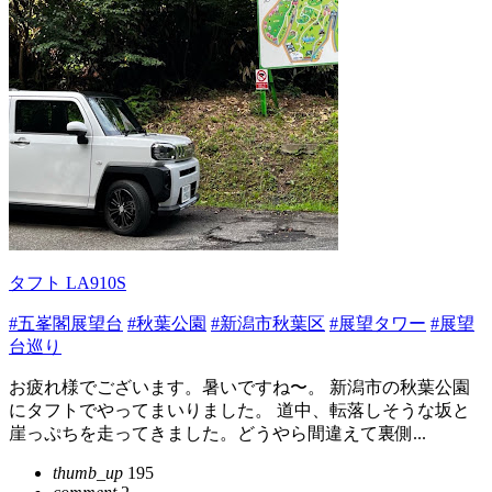
タフト LA910S
#五峯閣展望台
#秋葉公園
#新潟市秋葉区
#展望タワー
#展望
台巡り
お疲れ様でございます。暑いですね〜。 新潟市の秋葉公園
にタフトでやってまいりました。 道中、転落しそうな坂と
崖っぷちを走ってきました。どうやら間違えて裏側...
thumb_up
195