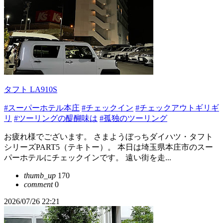
タフト LA910S
#スーパーホテル本庄
#チェックイン
#チェックアウトギリギ
リ
#ツーリングの醍醐味は
#孤独のツーリング
お疲れ様でございます。 さまようぼっちダイハツ・タフト
シリーズPART5（テキトー）。 本日は埼玉県本庄市のスー
パーホテルにチェックインです。 遠い街を走...
thumb_up
170
comment
0
2026/07/26 22:21