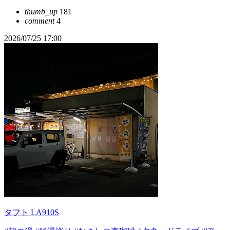
thumb_up
181
comment
4
2026/07/25 17:00
タフト LA910S