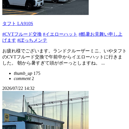
タフト LA910S
#CVTフルード交換
#イエローハット
#酷暑お見舞い申し上
げます
#ぼっちメンテ
お疲れ様でございます。ランドクルーザーミニ、いやタフト
のCVTフルード交換で午前中からイエローハットに行きま
した。 朝から暑すぎて頭がボーっとしますね。 ...
thumb_up
175
comment
2
2026/07/22 14:32