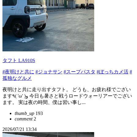
タフト LA910S
#夜明けと共に
#ジョナサン
#スープパスタ
#ぼっちカメ活
#
孤独なグルメ
夜明けと共に走り出すタフト。 どうも、お疲れ様でござい
ます٩( 'ω' )و 今日も暑さと戦うロードウォーリアーでござい
ます。 実は夜の時間、僕は習い事し...
thumb_up
193
comment
2
2026/07/21 13:34