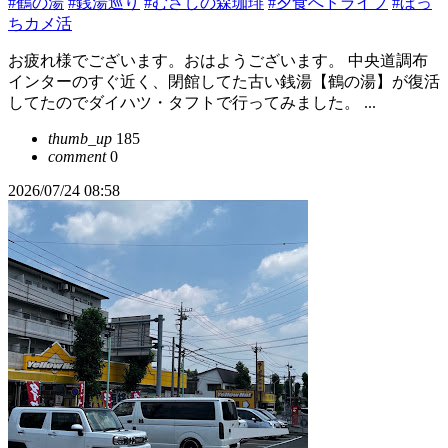
#鶴の湯
#銭湯巡り
#むさしの森珈琲
#夕食へドライブ
#ぼっ
ちカメ活
お疲れ様でございます。おはようございます。 中央道調布
インターのすぐ近く、閉館してた古い銭湯【鶴の湯】が復活
してたのでダイハツ・タフトで行ってみました。 ...
thumb_up
185
comment
0
2026/07/24 08:58