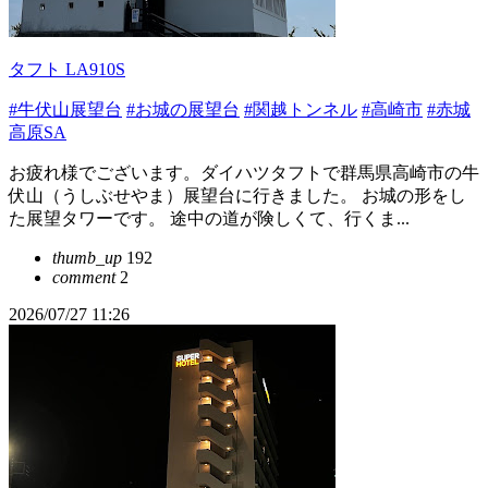
タフト LA910S
#牛伏山展望台
#お城の展望台
#関越トンネル
#高崎市
#赤城
高原SA
お疲れ様でございます。ダイハツタフトで群馬県高崎市の牛
伏山（うしぶせやま）展望台に行きました。 お城の形をし
た展望タワーです。 途中の道が険しくて、行くま...
thumb_up
192
comment
2
2026/07/27 11:26