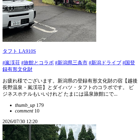
タフト LA910S
#嵐渓荘
#旅館とコラボ
#新潟県三条市
#新潟ドライブ
#国登
録有形文化財
お疲れ様でございます。新潟県の登録有形文化財の宿【越後
長野温泉・嵐渓荘】とダイハツ・タフトのコラボです。 ビ
ジネスホテルもいいけれど たまには温泉旅館にで...
thumb_up
179
comment
10
2026/07/30 12:20