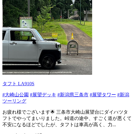
タフト LA910S
#大崎山公園
#展望デッキ
#新潟県三条市
#展望タワー
#新潟
ツーリング
お疲れ様でございます🌟 三条市大崎山展望台にダイハツタ
フトでやってまいりました。峠道の途中、すごく道が悪くて
不安になるほどでしたが、タフトは車高が高く、力...