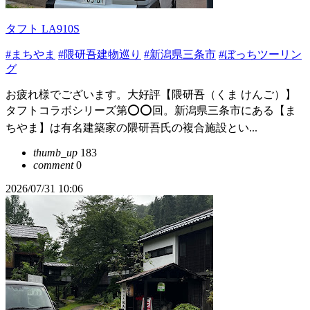
タフト LA910S
#まちやま
#隈研吾建物巡り
#新潟県三条市
#ぼっちツーリン
グ
お疲れ様でございます。大好評【隈研吾（くま けんご）】
タフトコラボシリーズ第⭕️⭕️回。新潟県三条市にある【ま
ちやま】は有名建築家の隈研吾氏の複合施設とい...
thumb_up
183
comment
0
2026/07/31 10:06