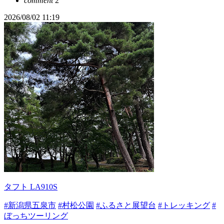
comment
2
2026/08/02 11:19
タフト LA910S
#新潟県五泉市
#村松公園
#ふるさと展望台
#トレッキング
#
ぼっちツーリング