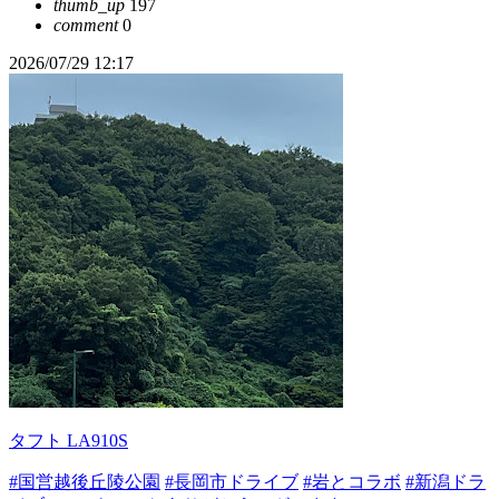
thumb_up
197
comment
0
2026/07/29 12:17
タフト LA910S
#国営越後丘陵公園
#長岡市ドライブ
#岩とコラボ
#新潟ドラ