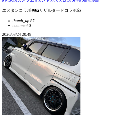
#ＮBOXカスタム
#タントカスタムl375s
#workwheels
エヌタンコラボ🚘📸リザルタードコラボ👍
thumb_up
87
comment
0
2026/03/24 20:49