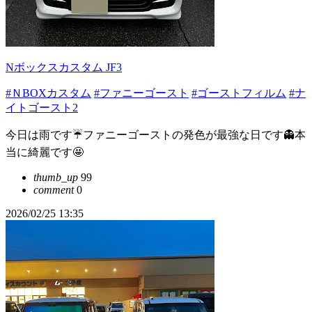
Nボックスカスタム JF3
#ＮBOXカスタム
#ファニーゴースト
#ゴーストフィルム
#ナ
イトゴースト2
今日は雨です☔ファニーゴーストの発色が最強な日です👻本
当に綺麗です🤩
thumb_up
99
comment
0
2026/02/25 13:35