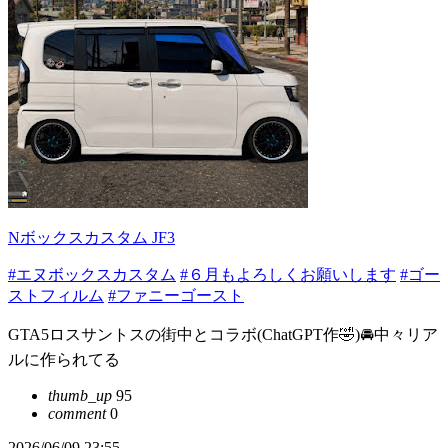
Nボックスカスタム JF3
#エヌボックスカスタム
#６月もよろしくお願いします
#ゴー
ストフィルム
#ファニーゴースト
GTA5ロスサントスの街中とコラボ(ChatGPT作🤣)🚘中々リア
ルに作られてる
thumb_up
95
comment
0
2026/06/09 23:55