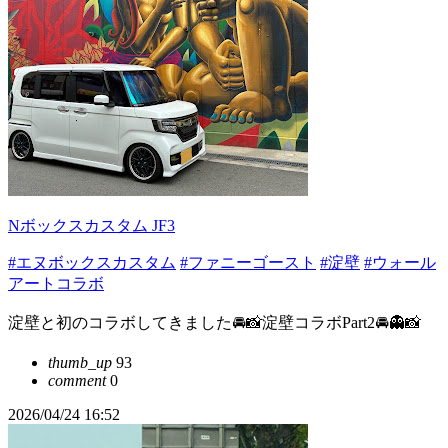
Nボックスカスタム JF3
#エヌボックスカスタム
#ファニーゴースト
#淀壁
#ウォール
アートコラボ
淀壁と初のコラボしてきました🚘📸淀壁コラボPart2🚘👻📸
thumb_up
93
comment
0
2026/04/24 16:52