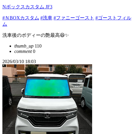
Nボックスカスタム JF3
#ＮBOXカスタム
#洗車
#ファニーゴースト
#ゴーストフィル
ム
洗車後のボディーの艶最高😆✨
thumb_up
110
comment
0
2026/03/10 18:03