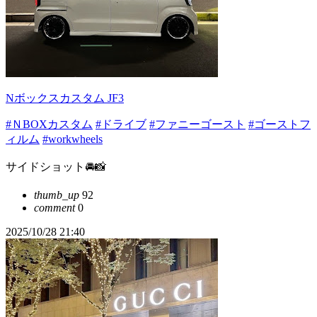
Nボックスカスタム JF3
#ＮBOXカスタム
#ドライブ
#ファニーゴースト
#ゴーストフ
ィルム
#workwheels
サイドショット🚘📸
thumb_up
92
comment
0
2025/10/28 21:40