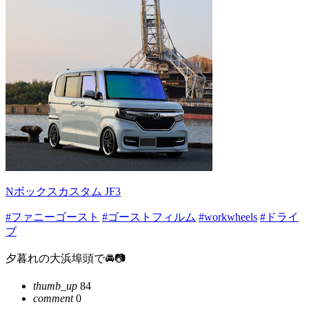
Nボックスカスタム JF3
#ファニーゴースト
#ゴーストフィルム
#workwheels
#ドライ
ブ
夕暮れの大浜埠頭で🚘📷
thumb_up
84
comment
0