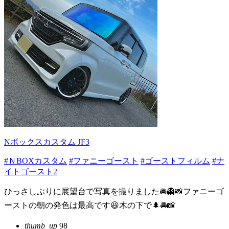
Nボックスカスタム JF3
#ＮBOXカスタム
#ファニーゴースト
#ゴーストフィルム
#ナ
イトゴースト2
ひっさしぶりに展望台で写真を撮りました🚘👻📸ファニーゴ
ーストの朝の発色は最高です😆木の下で🌲🚘📸
thumb_up
98