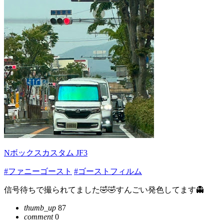
Nボックスカスタム JF3
#ファニーゴースト
#ゴーストフィルム
信号待ちで撮られてました🤣🤣すんごい発色してます👻
thumb_up
87
comment
0