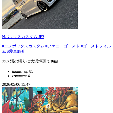
Nボックスカスタム JF3
#エヌボックスカスタム
#ファニーゴースト
#ゴーストフィル
ム
#愛車紹介
カメ活の帰りに大浜埠頭で🚘📸
thumb_up
85
comment
4
2026/05/06 15:47