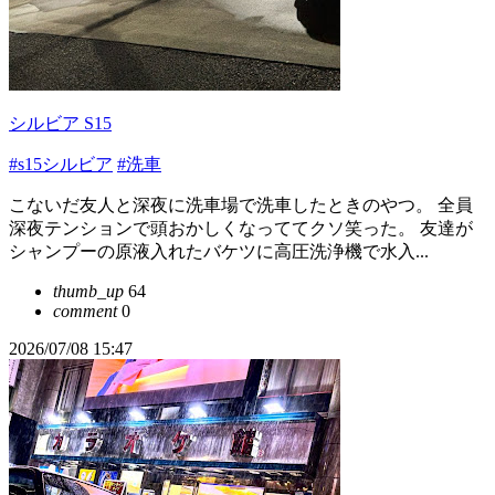
シルビア S15
#s15シルビア
#洗車
こないだ友人と深夜に洗車場で洗車したときのやつ。 全員
深夜テンションで頭おかしくなっててクソ笑った。 友達が
シャンプーの原液入れたバケツに高圧洗浄機で水入...
thumb_up
64
comment
0
2026/07/08 15:47