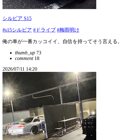
シルビア S15
#s15シルビア
#ドライブ
#梅雨明け
俺の車が一番カッコイイ、自信を持ってそう言える。
thumb_up
73
comment
18
2026/07/11 14:20