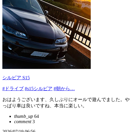
シルビア S15
#ドライブ
#s15シルビア
#朝から…
おはようございます、久しぶりにオールで遊んでました。や
っぱり車は良いですね、本当に楽しい。
thumb_up
64
comment
3
2026/07/19 06:56