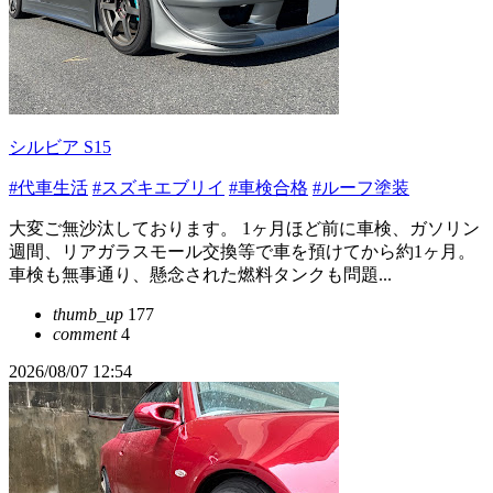
シルビア S15
#代車生活
#スズキエブリイ
#車検合格
#ルーフ塗装
大変ご無沙汰しております。 1ヶ月ほど前に車検、ガソリン
週間、リアガラスモール交換等で車を預けてから約1ヶ月。
車検も無事通り、懸念された燃料タンクも問題...
thumb_up
177
comment
4
2026/08/07 12:54