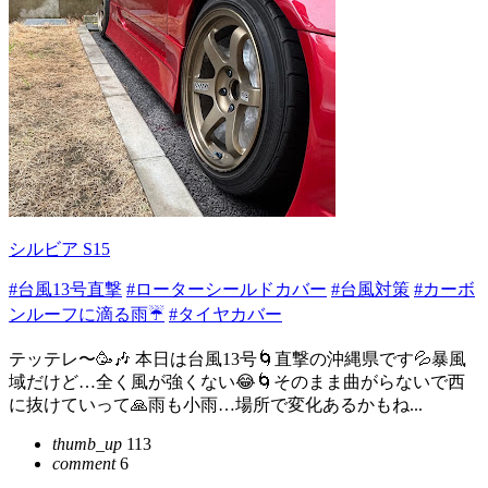
シルビア S15
#台風13号直撃
#ローターシールドカバー
#台風対策
#カーボ
ンルーフに滴る雨☔
#タイヤカバー
テッテレ〜🥳🎶 本日は台風13号🌀直撃の沖縄県です💦暴風
域だけど…全く風が強くない😂🌀そのまま曲がらないで西
に抜けていって🙏雨も小雨…場所で変化あるかもね...
thumb_up
113
comment
6