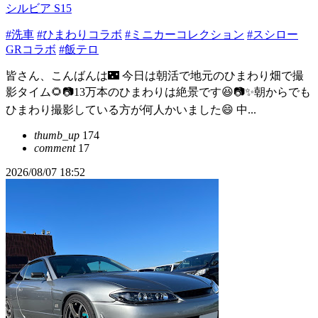
シルビア S15
#洗車
#ひまわりコラボ
#ミニカーコレクション
#スシロー
GRコラボ
#飯テロ
皆さん、こんばんは🌃 今日は朝活で地元のひまわり畑で撮
影タイム🌻📷13万本のひまわりは絶景です😆📷✨朝からでも
ひまわり撮影している方が何人かいました😄 中...
thumb_up
174
comment
17
2026/08/07 18:52