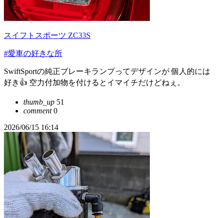
スイフトスポーツ ZC33S
#愛車の好きな所
SwiftSportの純正ブレーキランプってデザインが 個人的には
好き👍 空力付加物を付けるとイマイチだけどねぇ。
thumb_up
51
comment
0
2026/06/15 16:14