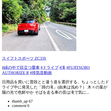
スイフトスポーツ ZC33S
#緑の中で目立つ愛車
#ドライブ
#滝
#FUJITSUBO
AUTHORIZE R
#排気音動画
日用品を買いに普段とと違う道を選択する、ちょっとしたド
ライブ中に発見した「蹄の滝」(由来は浅め？） 木々の葉が
陽の光で色鮮やか そばを走る車の音は滝で気に...
thumb_up
67
comment
0