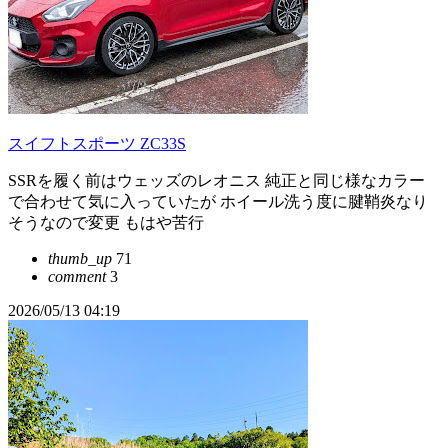
スイフトスポーツ ZC33S
SSRを履く前はウェッズのレオニス 純正と同じ様なカラー
で合わせて気に入っていたが ホイール洗う度に腱鞘炎なり
そうなので変更 もはや苦行
thumb_up
71
comment
3
2026/05/13 04:19