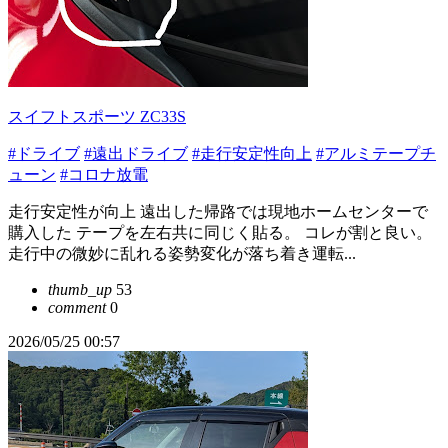
スイフトスポーツ ZC33S
#ドライブ
#遠出ドライブ
#走行安定性向上
#アルミテープチ
ューン
#コロナ放電
走行安定性が向上 遠出した帰路では現地ホームセンターで
購入した テープを左右共に同じく貼る。 コレが割と良い。
走行中の微妙に乱れる姿勢変化が落ち着き運転...
thumb_up
53
comment
0
2026/05/25 00:57