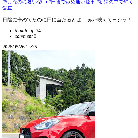
#5月なのに暑い😲💦
#日陰で涼め無い愛車
#新緑の中で輝く
愛車
日陰に停めてたのに日に当たるとは… 赤が映えてヨシッ！
thumb_up
54
comment
0
2026/05/26 13:35