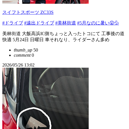
スイフトスポーツ ZC33S
#ドライブ
#遠出ドライブ
#美林街道
#5月なのに暑い😲💦
美林街道 大飯高浜IC側ちょっと入ったトコにて 工事後の道
快適 5月24日 日曜日 車それなり、ライダーさん多め
thumb_up
50
comment
0
2026/05/26 13:02