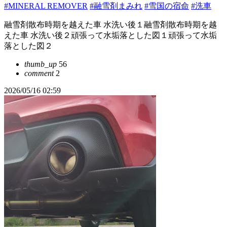
#MINERAL REMOVER
#融雪剤まみれ
#雪国の宿命
#洗車
融雪剤散布時期を越えた車 水洗い後１融雪剤散布時期を越
えた車 水洗い後２頑張って水垢落とした図１頑張って水垢
落とした図２
thumb_up
56
comment
2
2026/05/16 02:59