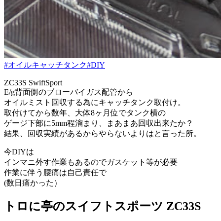
#オイルキャッチタンク
#DIY
ZC33S SwiftSport
E/g背面側のブローバイガス配管から
オイルミスト回収する為にキャッチタンク取付け。
取付けてから数年、大体8ヶ月位でタンク横の
ゲージ下部に5mm程溜まり、まあまあ回収出来たか？
結果、回収実績があるからやらないよりはと言った所。
今DIYは
インマニ外す作業もあるのでガスケット等が必要
作業に伴う腰痛は自己責任で
(数日痛かった）
トロに亭のスイフトスポーツ ZC33S