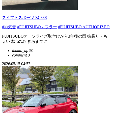
スイフトスポーツ ZC33S
#排気音
#FUJITSUBOマフラー
#FUJITSUBO AUTHORIZE R
FUJITSUBOオーソライズ取付けから3年後の図 街乗り・ち
ょい遠出のみ 参考までに
thumb_up
50
comment
0
2026/05/15 04:57