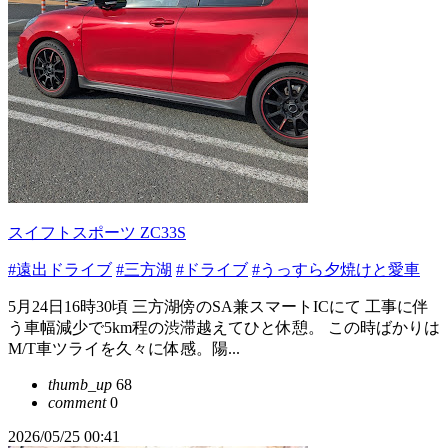
スイフトスポーツ ZC33S
#遠出ドライブ
#三方湖
#ドライブ
#うっすら夕焼けと愛車
5月24日16時30頃 三方湖傍のSA兼スマートICにて 工事に伴
う車幅減少で5km程の渋滞越えてひと休憩。 この時ばかりは
M/T車ツライを久々に体感。陽...
thumb_up
68
comment
0
2026/05/25 00:41