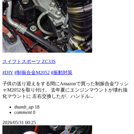
スイフトスポーツ ZC33S
#DIY
#制振合金M2052
#振動対策
子供の送り迎えをする間にAmazonで買った制振合金ワッシ
ャM2052を取り付け。 去年夏にエンジンマウントが壊れ強
化マウントに 左右交換したが、ハンドル...
thumb_up
18
comment
0
2026/05/31 00:25