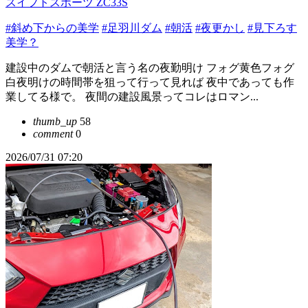
スイフトスポーツ ZC33S
#斜め下からの美学
#足羽川ダム
#朝活
#夜更かし
#見下ろす
美学？
建設中のダムで朝活と言う名の夜勤明け フォグ黄色フォグ
白夜明けの時間帯を狙って行って見れば 夜中であっても作
業してる様で。 夜間の建設風景ってコレはロマン...
thumb_up
58
comment
0
2026/07/31 07:20