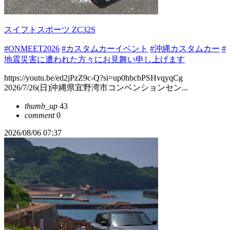
スイフトスポーツ ZC32S
#ONMEET2026
#カスタムカーイベント
#沖縄カスタムカー
#
地震災害に遭われた方々にお見舞い申し上げます
https://youtu.be/ed2jPzZ9c-Q?si=up0hbcbPSHvqyqCg
2026/7/26(日)沖縄県宜野湾市コンベンションセン...
thumb_up
43
comment
0
2026/08/06 07:37