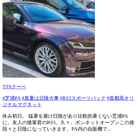
TTSクーペ
#芝浦PA
#真夏は日陰大事
#RS3スポーツバック
#首都高オリ
ジナルマグネット
休み初日。 猛暑を避け日陰があり比較的暑くない芝浦PA
に。友人の後輩君のRS3。久々。ボンネットオープンこの後
段々と日陰になっていきます。PA内の自販機で...