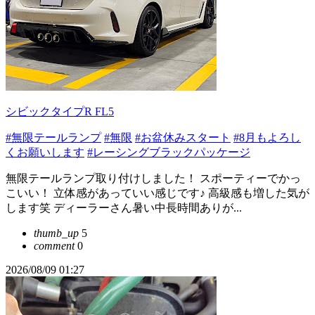
シビックタイプR FL5
#無限テールランプ
#無限
#お盆休みスタート
#8月もよろし
くお願いします
#レーシングブラックパッケージ
無限テールランプ取り付けしました！ スポーティーでかっ
こいい！ 立体感があっていい感じです♪ 高級感も増した気が
します笑 ディーラーさん暑い中長時間ありが...
thumb_up
5
comment
0
2026/08/09 01:27