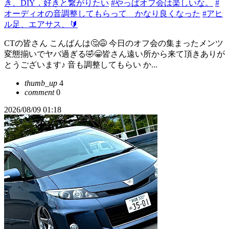
き、DIY．好きと繋がりたい
#やっぱオフ会は楽しいな。
#
オーディオの音調整してもらって かなり良くなった
#アヒ
ル足、エアサス、🔰
CTの皆さん こんばんは🤔😅 今日のオフ会の集まったメンツ
変態揃いでヤバ過ぎる🤣😁皆さん遠い所から来て頂きありが
とうございます♪ 音も調整してもらい か...
thumb_up
4
comment
0
2026/08/09 01:18