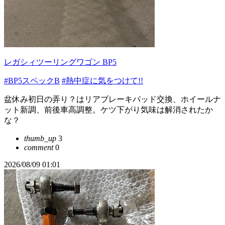
レガシィツーリングワゴン BP5
#BP5スペックB
#熱中症に気をつけて!!
盆休み初日の弄り？はリアブレーキパッド交換、ホイールナ
ット新調、前後車高調整。ケツ下がり気味は解消されたか
な？
thumb_up
3
comment
0
2026/08/09 01:01