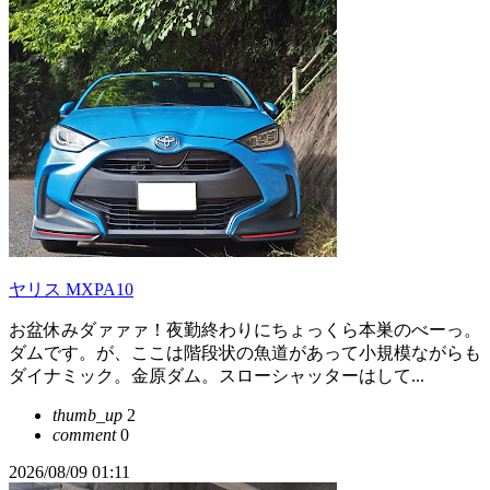
ヤリス MXPA10
お盆休みダァァァ！夜勤終わりにちょっくら本巣のべーっ。
ダムです。が、ここは階段状の魚道があって小規模ながらも
ダイナミック。金原ダム。スローシャッターはして...
thumb_up
2
comment
0
2026/08/09 01:11