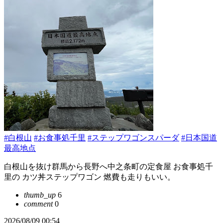
#白根山
#お食事処千里
#ステップワゴンスパーダ
#日本国道
最高地点
白根山を抜け群馬から長野へ中之条町の定食屋 お食事処千
里の カツ丼ステップワゴン 燃費も走りもいい。
thumb_up
6
comment
0
2026/08/09 00:54