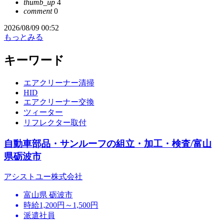
thumb_up
4
comment
0
2026/08/09 00:52
もっとみる
キーワード
エアクリーナー清掃
HID
エアクリーナー交換
ツィーター
リフレクター取付
自動車部品・サンルーフの組立・加工・検査/富山
県砺波市
アシストユー株式会社
富山県 砺波市
時給1,200円～1,500円
派遣社員