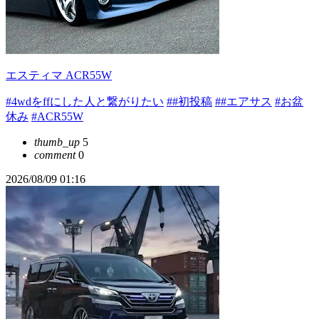
エスティマ ACR55W
#4wdをffにした人と繋がりたい
##初投稿
##エアサス
#お盆
休み
#ACR55W
thumb_up
5
comment
0
2026/08/09 01:16