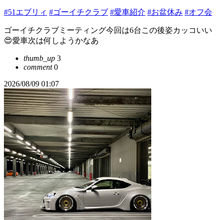
#51エブリィ
#ゴーイチクラブ
#愛車紹介
#お盆休み
#オフ会
ゴーイチクラブミーティング今回は6台この後姿カッコいい
😍愛車次は何しようかなあ
thumb_up
3
comment
0
2026/08/09 01:07