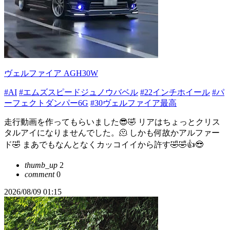
ヴェルファイア AGH30W
#AI
#エムズスピードジュノウバベル
#22インチホイール
#パ
ーフェクトダンパー6G
#30ヴェルファイア最高
走行動画を作ってもらいました😎🤣 リアはちょっとクリス
タルアイになりませんでした。🫠 しかも何故かアルファー
ド🤣 まあでもなんとなくカッコイイから許す🤣🤣👍😎
thumb_up
2
comment
0
2026/08/09 01:15