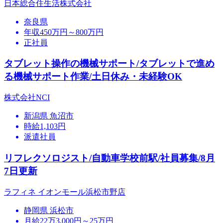
日本総合住生活株式会社
奈良県
年収450万円～800万円
正社員
タブレット操作の機械サポート/タブレットで進め
る機械サポート作業/土日休み・未経験OK
株式会社NCI
新潟県 魚沼市
時給1,103円
派遣社員
リフレクソロジスト/自動車学校前駅/社員募集/8月
7日更新
ラフィネ イオンモール浜松市野店
静岡県 浜松市
月給22万3,000円～25万円