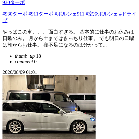
930ターボ
#930ターボ
#911ターボ
#ポルシェ911
#空冷ポルシェ
#ドライ
ブ
やっぱこの車、、、 面白すぎる。 基本的に仕事のお休みは
日曜のみ。 月から土まではきっちり仕事。 でも明日の日曜
は朝からお仕事。 寝不足になるのは分かって...
thumb_up
18
comment
0
2026/08/09 01:01