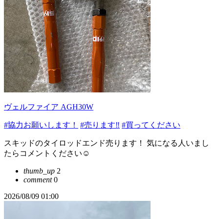
ヴェルファイア AGH30W
#協力お願いします！
#売ります‼️
#買ってください
スキッドのタイロッドエンド売ります！ 気になる人いまし
たらコメントください☺️
thumb_up
2
comment
0
2026/08/09 01:00