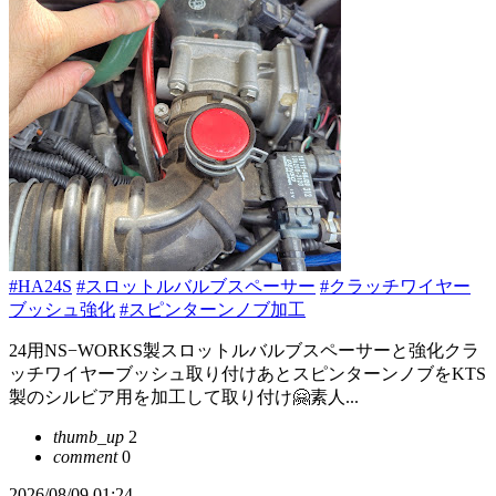
#HA24S
#スロットルバルブスペーサー
#クラッチワイヤー
ブッシュ強化
#スピンターンノブ加工
24用NS−WORKS製スロットルバルブスペーサーと強化クラ
ッチワイヤーブッシュ取り付けあとスピンターンノブをKTS
製のシルビア用を加工して取り付け🤗素人...
thumb_up
2
comment
0
2026/08/09 01:24