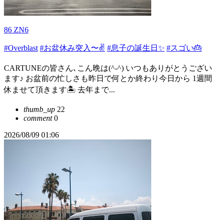
86 ZN6
#Overblast
#お盆休み突入〜✌️
#息子の誕生日✨
#スゴい🎂
CARTUNEの皆さん､こん晩は(^-^) いつもありがとうござい
ます♪ お盆前の忙しさも昨日で何とか終わり今日から 1週間
休ませて頂きます🏝️ 去年まで...
thumb_up
22
comment
0
2026/08/09 01:06