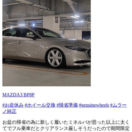
MAZDA3 BP8P
#お盆休み
#ホイール交換
#帰省準備
#genuinewheels
#ムラー
ノ純正
お盆の帰省の為に新しく履いたミネルバが思った以上に太く
てでフル乗車だとクリアランス厳しそうだったので期間限定