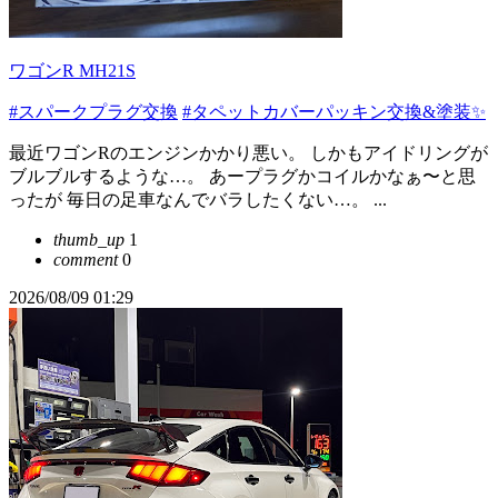
ワゴンR MH21S
#スパークプラグ交換
#タペットカバーパッキン交換&塗装✨
最近ワゴンRのエンジンかかり悪い。 しかもアイドリングが
ブルブルするような…。 あープラグかコイルかなぁ〜と思
ったが 毎日の足車なんでバラしたくない…。 ...
thumb_up
1
comment
0
2026/08/09 01:29