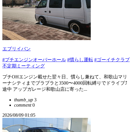
エブリイバン
#プチエンジンオーバーホール
#慣らし運転
#ゴーイチクラブ
不定期ミーティング
プチOHエンジン載せた翌々日、慣らし兼ねて、和歌山マリ
ーナシティまでブラブラと3500〜4000回転縛りでドライブ⤴️
途中 アップガレージ和歌山店に寄った...
thumb_up
3
comment
0
2026/08/09 01:05