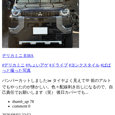
デリカミニ B38A
#デリカミニ
#ちょいアゲ
#ドライブ
#ヨンクスタイル
#ぱぱ
っと撮った写真
バンパーカットしました✂️ タイヤよく見えて🫶 前のアルト
でもやったのが懐かしい。色々配線剥き出しになるので、自
己責任でお願いします（笑） 後日カバーでも...
thumb_up
78
comment
0
2026/08/02 22:52