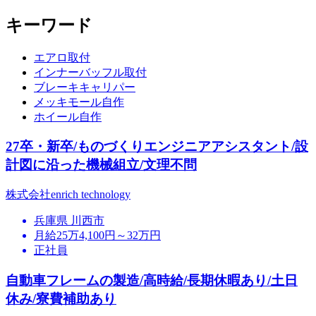
キーワード
エアロ取付
インナーバッフル取付
ブレーキキャリパー
メッキモール自作
ホイール自作
27卒・新卒/ものづくりエンジニアアシスタント/設
計図に沿った機械組立/文理不問
株式会社enrich technology
兵庫県 川西市
月給25万4,100円～32万円
正社員
自動車フレームの製造/高時給/長期休暇あり/土日
休み/寮費補助あり