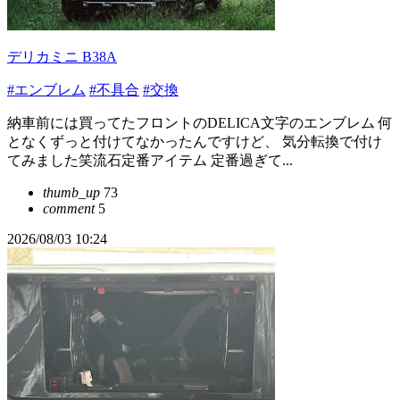
デリカミニ B38A
#エンブレム
#不具合
#交換
納車前には買ってたフロントのDELICA文字のエンブレム 何
となくずっと付けてなかったんですけど、 気分転換で付け
てみました笑流石定番アイテム 定番過ぎて...
thumb_up
73
comment
5
2026/08/03 10:24