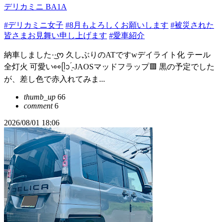
デリカミニ BA1A
#デリカミニ女子
#8月もよろしくお願いします
#被災された
皆さまお見舞い申し上げます
#愛車紹介
納車しました·͜·ᰔ 久しぶりのATですwデイライト化 テール
全灯火 可愛い👀ᥫᩣ ̖́-JAOSマッドフラップ🟥 黒の予定でした
が、差し色で赤入れてみま...
thumb_up
66
comment
6
2026/08/01 18:06