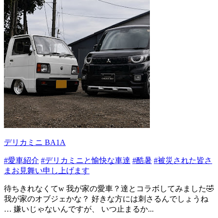
デリカミニ BA1A
#愛車紹介
#デリカミニと愉快な車達
#酷暑
#被災された皆さ
まお見舞い申し上げます
待ちきれなくてw 我が家の愛車？達とコラボしてみました🤣
我が家のオブジェかな？ 好きな方には刺さるんでしょうね
… 嫌いじゃないんですが、 いつ止まるか...