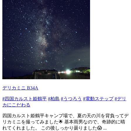
デリカミニ B34A
#四国カルスト姫鶴平
#柏島
#うつろう
#電動ステップ
#デリ
カにこだわる
四国カルスト姫鶴平キャンプ場で、夏の天の川を背負ってデ
リカミニを撮ってみました🌟 基本雨男なので、奇跡的に晴
れてくれました。 この後しっかり曇りました😱 ...