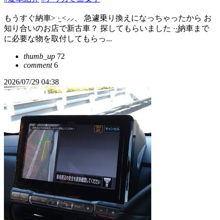
もうすぐ納車> ·̫ <⸝⸝、 急遽乗り換えになっちゃったから お
知り合いのお店で新古車？ 探してもらいました‪ ·͜·納車まで
に必要な物を取付してもらっ...
thumb_up
72
comment
6
2026/07/29 04:38