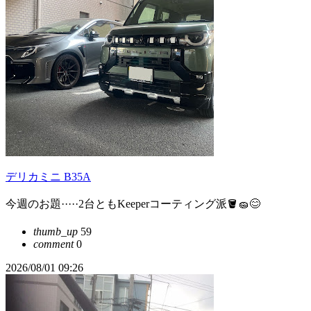
デリカミニ B35A
今週のお題·····2台ともKeeperコーティング派🪣🧽😊
thumb_up
59
comment
0
2026/08/01 09:26