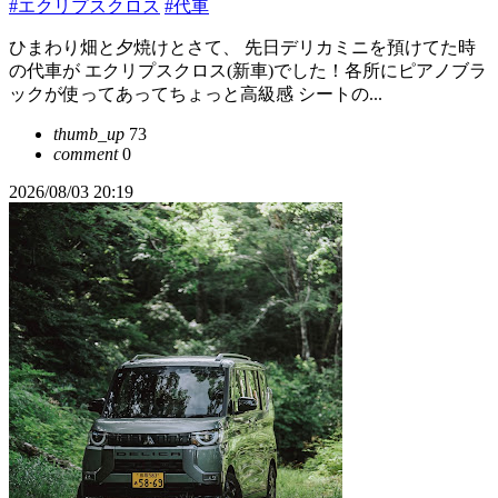
#エクリプスクロス
#代車
ひまわり畑と夕焼けとさて、 先日デリカミニを預けてた時
の代車が エクリプスクロス(新車)でした！各所にピアノブラ
ックが使ってあってちょっと高級感 シートの...
thumb_up
73
comment
0
2026/08/03 20:19