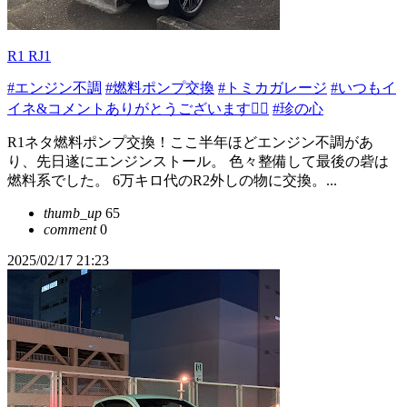
R1 RJ1
#エンジン不調
#燃料ポンプ交換
#トミカガレージ
#いつもイ
イネ&コメントありがとうございます🙇‍♂️
#珍の心
R1ネタ燃料ポンプ交換！ここ半年ほどエンジン不調があ
り、先日遂にエンジンストール。 色々整備して最後の砦は
燃料系でした。 6万キロ代のR2外しの物に交換。...
thumb_up
65
comment
0
2025/02/17 21:23