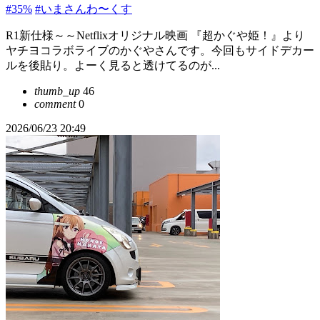
#35%
#いまさんわ〜くす
R1新仕様～～Netflixオリジナル映画 『超かぐや姫！』より
ヤチヨコラボライブのかぐやさんです。今回もサイドデカー
ルを後貼り。よーく見ると透けてるのが...
thumb_up
46
comment
0
2026/06/23 20:49