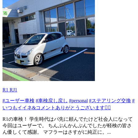
R1 RJ1
#ユーザー車検
#車検戻し戻し
#personal
#ステアリング交換
#
いつもイイネ&コメントありがとうございます🙇‍♂️
R1の車検！ 学生時代はバ先に頼んでたけど社会人になって
今回はユーザーで。 ちんぷんかんぷんでしたが軽検の皆さ
ん優しくて感謝。 マフラーはさすがに純正に。...