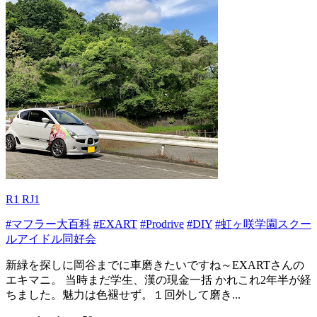
R1 RJ1
#マフラー大百科
#EXART
#Prodrive
#DIY
#虹ヶ咲学園スクー
ルアイドル同好会
新緑を探しに岡谷までに車磨きたいですね～EXARTさんの
エキマニ。 当時まだ学生、漢の現金一括 かれこれ2年半が経
ちました。魅力は色褪せず。１回外して磨き...