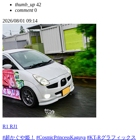
thumb_up
42
comment
0
2026/08/01 09:14
R1 RJ1
#超かぐや姫！
#CosmicPrincessKaguya
#KT-Rグラフィックス