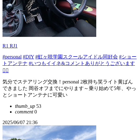
R1 RJ1
#personal
#DIY
#虹ヶ咲学園スクールアイドル同好会
#ショー
トアンテナ
#いつもイイネ&コメントありがとうございます
🙇‍♂️
気分でステアリング交換！personal 2枚持ち笑ライト黄ばん
できました 岡谷オフまでにやります～乗り始めて5年、やっ
とショートアンテナに可愛い
thumb_up
53
comment
0
2025/06/07 21:36