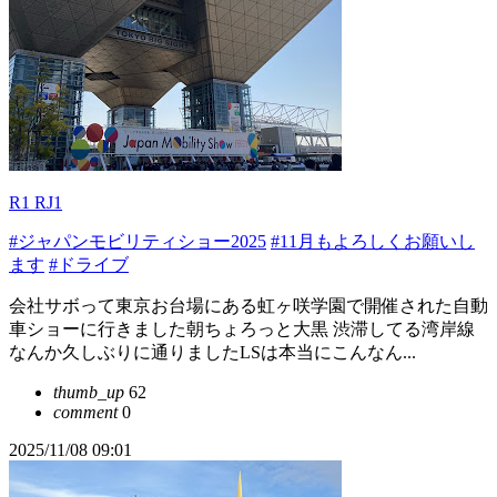
R1 RJ1
#ジャパンモビリティショー2025
#11月もよろしくお願いし
ます
#ドライブ
会社サボって東京お台場にある虹ヶ咲学園で開催された自動
車ショーに行きました朝ちょろっと大黒 渋滞してる湾岸線
なんか久しぶりに通りましたLSは本当にこんなん...
thumb_up
62
comment
0
2025/11/08 09:01