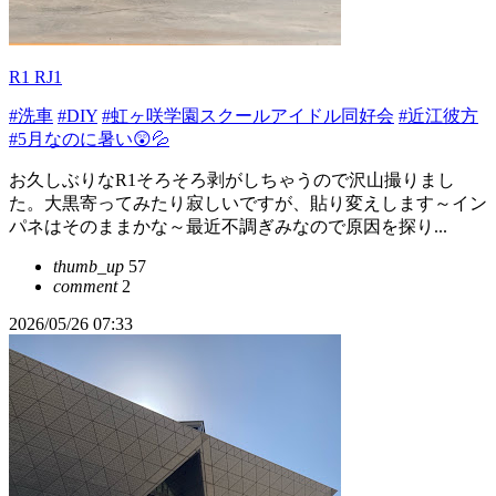
R1 RJ1
#洗車
#DIY
#虹ヶ咲学園スクールアイドル同好会
#近江彼方
#5月なのに暑い😲💦
お久しぶりなR1そろそろ剥がしちゃうので沢山撮りまし
た。大黒寄ってみたり寂しいですが、貼り変えします～イン
パネはそのままかな～最近不調ぎみなので原因を探り...
thumb_up
57
comment
2
2026/05/26 07:33