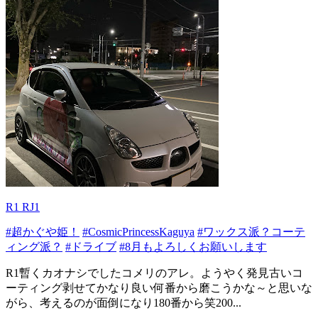
R1 RJ1
#超かぐや姫！
#CosmicPrincessKaguya
#ワックス派？コーテ
ィング派？
#ドライブ
#8月もよろしくお願いします
R1暫くカオナシでしたコメリのアレ。ようやく発見古いコ
ーティング剥せてかなり良い何番から磨こうかな～と思いな
がら、考えるのが面倒になり180番から笑200...