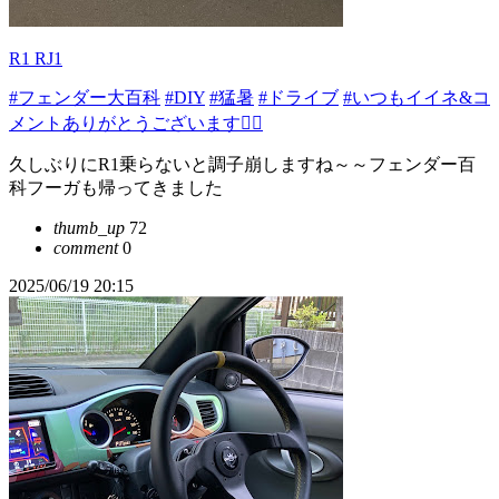
R1 RJ1
#フェンダー大百科
#DIY
#猛暑
#ドライブ
#いつもイイネ&コ
メントありがとうございます🙇‍♂️
久しぶりにR1乗らないと調子崩しますね～～フェンダー百
科フーガも帰ってきました
thumb_up
72
comment
0
2025/06/19 20:15