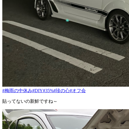
#梅雨の中休み
#DIY
#35%
#珍の心
#オフ会
貼ってないの新鮮ですね～