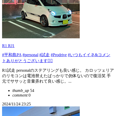
R1 RJ1
#平和島PA
#personal
#試走
#Prodrive
#いつもイイネ&コメン
トありがとうございます🙇‍♂️
R1試走 personalのステアリングも良い感じ。 カロッツェリア
のリモコンは電池替えたばっかりで勿体ないので復活笑 手
元でササッと音量弄れて良い感じ。...
thumb_up
54
comment
0
2024/11/24 23:25