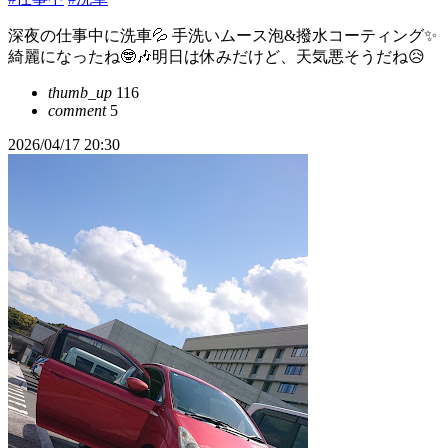
深夜の仕事中に洗車💦 手洗いムース泡&撥水コーティング✨
綺麗になったね🤓🎶明日は休みだけど、天気悪そうだね😥
thumb_up
116
comment
5
2026/04/17 20:30