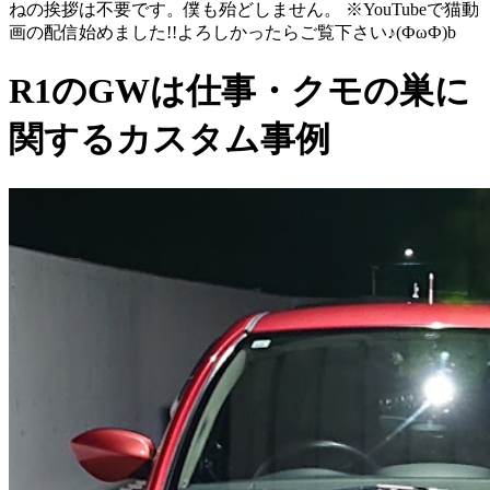
ねの挨拶は不要です。僕も殆どしません。 ※YouTubeで猫動
画の配信始めました!!よろしかったらご覧下さい♪(ФωФ)b
R1のGWは仕事・クモの巣に
関するカスタム事例