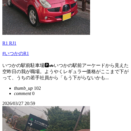
R1 RJ1
#いつかのR1
いつかの駅前駐車場🅿️🚗いつかの駅前アーケードから見えた
空昨日の我が職場。ようやくレギュラー価格がここまで下が
って、うちの若手社員から「もう下がらないかも...
thumb_up
102
comment
0
2026/03/27 20:59