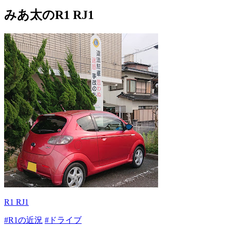
みあ太のR1 RJ1
R1 RJ1
#R1の近況
#ドライブ