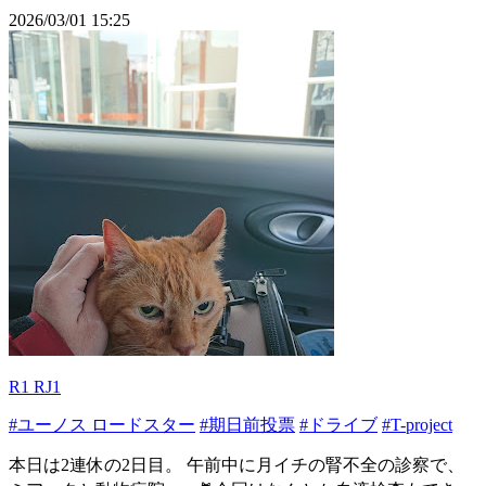
2026/03/01 15:25
R1 RJ1
#ユーノス ロードスター
#期日前投票
#ドライブ
#T-project
本日は2連休の2日目。 午前中に月イチの腎不全の診察で、