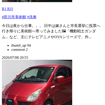
R1 RJ1
#田川市美術館
#洗車
今日は夜から仕事。。。 日中は嫁さんと市長選挙に投票へ
行き帰りに美術館へ寄ってみました🖼️「機動戦士ガンダ
ム」など、主にテレビアニメやOVAシリーズで、作...
thumb_up
94
comment
2
2026/07/08 20:55