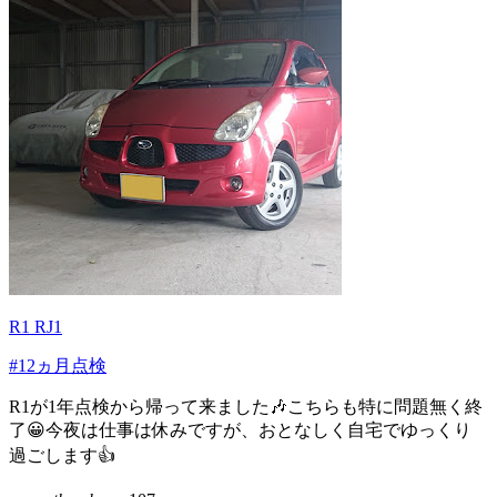
R1 RJ1
#12ヵ月点検
R1が1年点検から帰って来ました🎶こちらも特に問題無く終
了😀今夜は仕事は休みですが、おとなしく自宅でゆっくり
過ごします👍