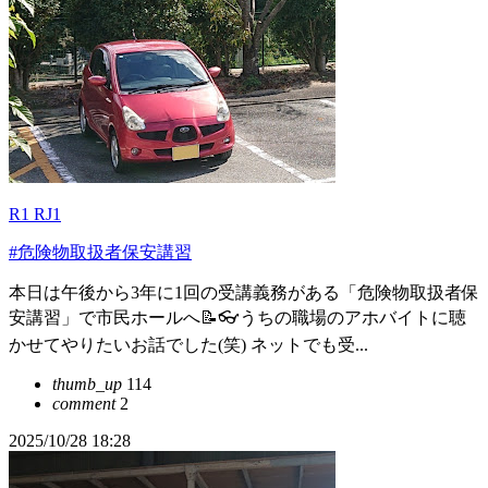
R1 RJ1
#危険物取扱者保安講習
本日は午後から3年に1回の受講義務がある「危険物取扱者保
安講習」で市民ホールへ📝👓️うちの職場のアホバイトに聴
かせてやりたいお話でした(笑) ネットでも受...
thumb_up
114
comment
2
2025/10/28 18:28