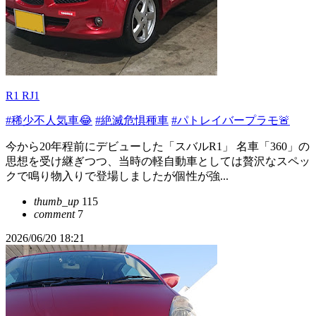
R1 RJ1
#稀少不人気車😂
#絶滅危惧種車
#パトレイバープラモ🚨
今から20年程前にデビューした「スバルR1」 名車「360」の
思想を受け継ぎつつ、当時の軽自動車としては贅沢なスペッ
クで鳴り物入りで登場しましたが個性が強...
thumb_up
115
comment
7
2026/06/20 18:21