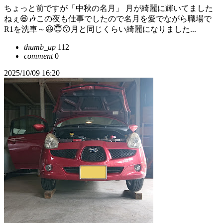
ちょっと前ですが「中秋の名月」 月が綺麗に輝いてました
ねぇ😆🎶この夜も仕事でしたので名月を愛でながら職場で
R1を洗車～😆😇😙月と同じくらい綺麗になりました...
thumb_up
112
comment
0
2025/10/09 16:20