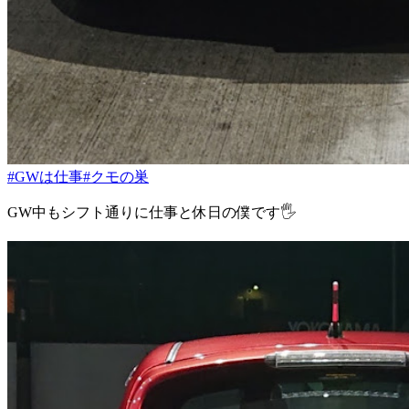
#GWは仕事
#クモの巣
GW中もシフト通りに仕事と休日の僕です🖐️