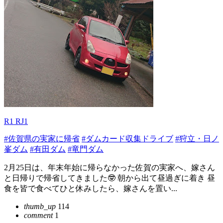
R1 RJ1
#佐賀県の実家に帰省
#ダムカード収集ドライブ
#狩立・日ノ
峯ダム
#有田ダム
#竜門ダム
2月25日は、年末年始に帰らなかった佐賀の実家へ、嫁さん
と日帰りで帰省してきました🤓 朝から出て昼過ぎに着き 昼
食を皆で食べてひと休みしたら、嫁さんを置い...
thumb_up
114
comment
1