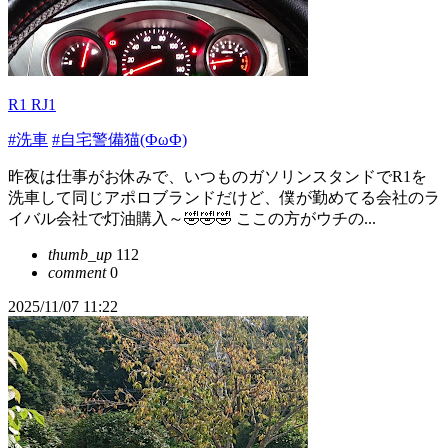
R1 RJ1
#洗車
#自宅警備猫(ФωФ)
昨夜は仕事がお休みで、いつものガソリンスタンドでR1を
洗車して同じアポロブランドだけど、僕が勤めてる会社のラ
イバル会社で灯油購入～🤣🤣🤣 ここの方がウチの...
thumb_up
112
comment
0
2025/11/07 11:22