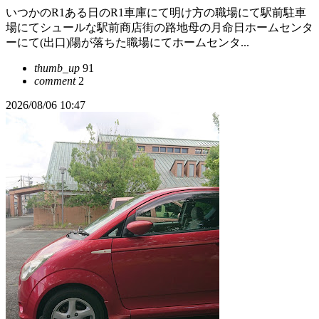
いつかのR1ある日のR1車庫にて明け方の職場にて駅前駐車
場にてシュールな駅前商店街の路地母の月命日ホームセンタ
ーにて(出口)陽が落ちた職場にてホームセンタ...
thumb_up
91
comment
2
2026/08/06 10:47