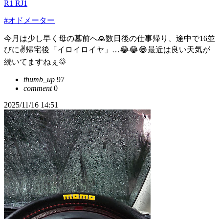
R1 RJ1
#オドメーター
今月は少し早く母の墓前へ🙏数日後の仕事帰り、途中で16並
びに✌️帰宅後「イロイロイヤ」…😂😂😂最近は良い天気が
続いてますねぇ🌞
thumb_up
97
comment
0
2025/11/16 14:51