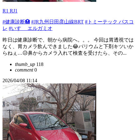
R1 RJ1
#健康診断🏥
#JR九州日田彦山線BRT
#トミーテック バスコ
レ
#いすゞ エルガミオ
昨日は健康診断で、朝から病院へ。。。 今回は胃透視では
なく、胃カメラ飲んできました😂バリウムと下剤キツいか
らねぇ…😥鼻からカメラ入れて検査を受けたら、その...
thumb_up
118
comment
0
2026/04/08 11:14