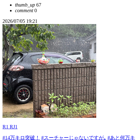
thumb_up
67
comment
0
2026/07/05 19:21
R1 RJ1
#14万キロ突破！
#スーチャーじゃないですが｡
#あと何万キ