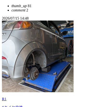
thumb_up
81
comment
2
2026/07/15 14:48
R1