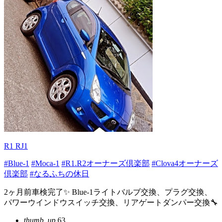
R1 RJ1
#Blue-1
#Moca-1
#R1.R2オーナーズ倶楽部
#Clova4オーナーズ
倶楽部
#なるふちの休日
2ヶ月前車検完了✨ Blue-1ライトバルブ交換、プラグ交換、
パワーウインドウスイッチ交換、リアゲートダンパー交換🔧
thumb_up
63