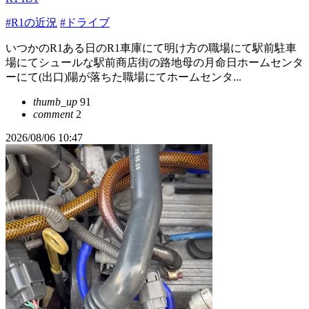
#R1の近況
#ドライブ
いつかのR1ある日のR1車庫にて明け方の職場にて駅前駐車
場にてシュールな駅前商店街の路地母の月命日ホームセンタ
ーにて(出口)陽が落ちた職場にてホームセンタ...
thumb_up
91
comment
2
2026/08/06 10:47