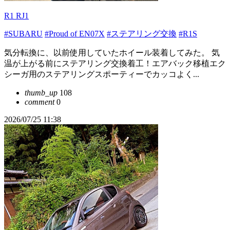
R1 RJ1
#SUBARU
#Proud of EN07X
#ステアリング交換
#R1S
気分転換に、以前使用していたホイール装着してみた。 気
温が上がる前にステアリング交換着工！エアバック移植エク
シーガ用のステアリングスポーティーでカッコよく...
thumb_up
108
comment
0
2026/07/25 11:38