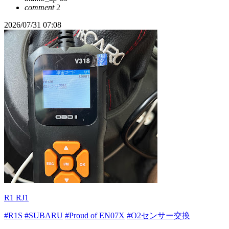
comment
2
2026/07/31 07:08
R1 RJ1
#R1S
#SUBARU
#Proud of EN07X
#O2センサー交換