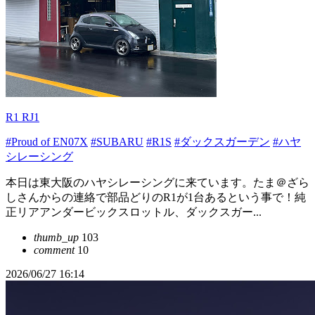
R1 RJ1
#Proud of EN07X
#SUBARU
#R1S
#ダックスガーデン
#ハヤ
シレーシング
本日は東大阪のハヤシレーシングに来ています。たま＠ざら
しさんからの連絡で部品どりのR1が1台あるという事で！純
正リアアンダービックスロットル、ダックスガー...
thumb_up
103
comment
10
2026/06/27 16:14