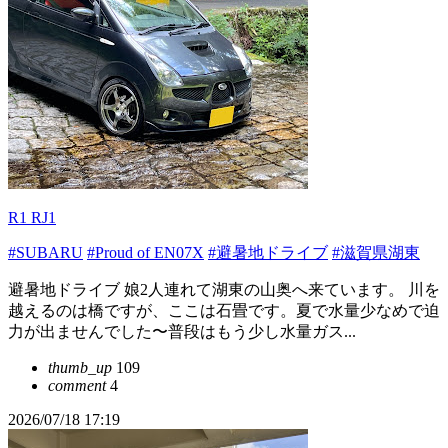
R1 RJ1
#SUBARU
#Proud of EN07X
#避暑地ドライブ
#滋賀県湖東
避暑地ドライブ 娘2人連れて湖東の山奥へ来ています。 川を
越えるのは橋ですが、ここは石畳です。夏で水量少なめで迫
力が出ませんでした〜普段はもう少し水量ガス...
thumb_up
109
comment
4
2026/07/18 17:19