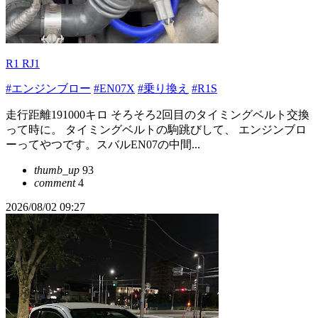
R1 RJ1
#エンジンブロー
#EN07X
#乗り換え
#R1S
走行距離191000キロ そろそろ2回目のタイミングベルト交換
って時に。 タイミングベルトの駒跳びして、 エンジンブロ
ーってやつです。スバルEN07の中間...
thumb_up
93
comment
4
2026/08/02 09:27