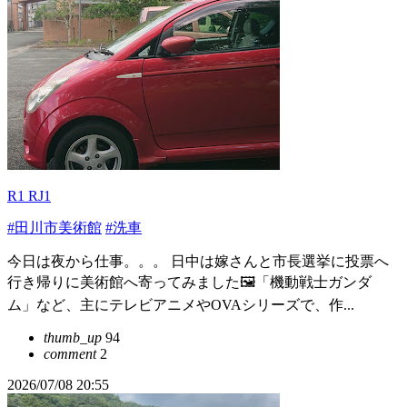
R1 RJ1
#田川市美術館
#洗車
今日は夜から仕事。。。 日中は嫁さんと市長選挙に投票へ
行き帰りに美術館へ寄ってみました🖼️「機動戦士ガンダ
ム」など、主にテレビアニメやOVAシリーズで、作...
thumb_up
94
comment
2
2026/07/08 20:55