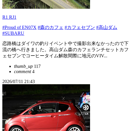
R1 RJ1
#Proud of EN07X
#森のカフェ
#カフェセブン
#高山ダム
#SUBARU
恋路橋はダイワの釣りイベント中で撮影出来なかったので下
流の橋へ行きました。高山ダム森のカフェランチセットカフ
ェセブンでコーヒータイム解散間際に地元のVIV...
thumb_up
117
comment
4
2026/07/11 21:43