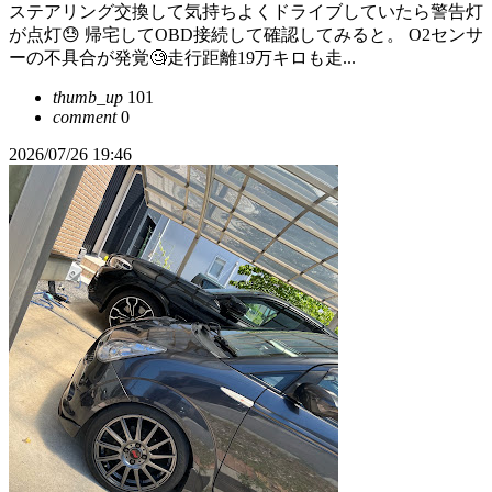
ステアリング交換して気持ちよくドライブしていたら警告灯
が点灯😓 帰宅してOBD接続して確認してみると。 O2センサ
ーの不具合が発覚🧐走行距離19万キロも走...
thumb_up
101
comment
0
2026/07/26 19:46