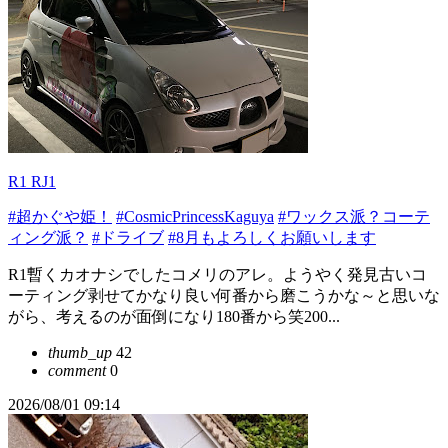
R1 RJ1
#超かぐや姫！
#CosmicPrincessKaguya
#ワックス派？コーテ
ィング派？
#ドライブ
#8月もよろしくお願いします
R1暫くカオナシでしたコメリのアレ。ようやく発見古いコ
ーティング剥せてかなり良い何番から磨こうかな～と思いな
がら、考えるのが面倒になり180番から笑200...
thumb_up
42
comment
0
2026/08/01 09:14