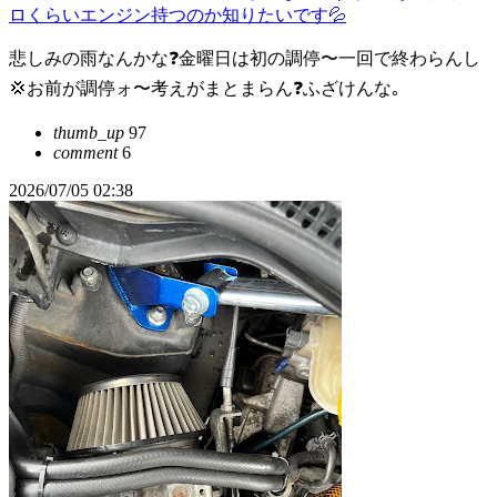
ロくらいエンジン持つのか知りたいです💦
悲しみの雨なんかな❓金曜日は初の調停〜一回で終わらんし
💢お前が調停ォ〜考えがまとまらん❓ふざけんな｡
thumb_up
97
comment
6
2026/07/05 02:38