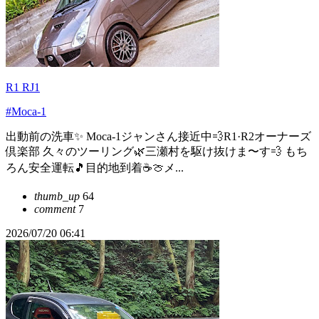
R1 RJ1
#Moca-1
出動前の洗車✨ Moca-1ジャンさん接近中💨R1·R2オーナーズ
倶楽部 久々のツーリング🌿三瀬村を駆け抜けま〜す💨 もち
ろん安全運転🎵目的地到着☕️🍈メ...
thumb_up
64
comment
7
2026/07/20 06:41