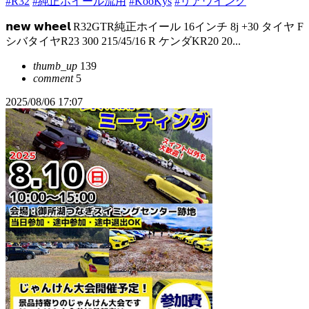
#R32
#純正ホイール流用
#KooKys
#リアウイング
𝗻𝗲𝘄 𝘄𝗵𝗲𝗲𝗹 R32GTR純正ホイール 16インチ 8j +30 タイヤ F
シバタイヤR23 300 215/45/16 R ケンダKR20 20...
thumb_up
139
comment
5
2025/08/06 17:07