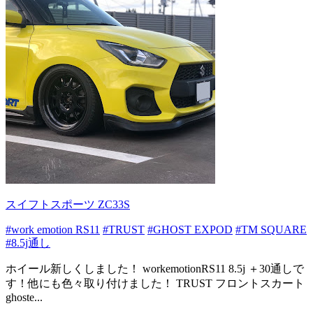
スイフトスポーツ ZC33S
#work emotion RS11
#TRUST
#GHOST EXPOD
#TM SQUARE
#8.5j通し
ホイール新しくしました！ workemotionRS11 8.5j ＋30通しで
す！他にも色々取り付けました！ TRUST フロントスカート
ghoste...