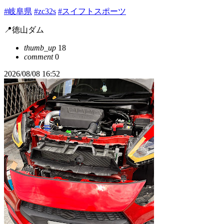
#岐阜県
#zc32s
#スイフトスポーツ
📍徳山ダム
thumb_up
18
comment
0
2026/08/08 16:52