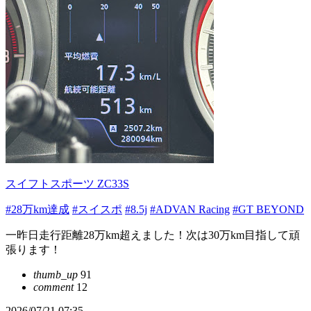
スイフトスポーツ ZC33S
#28万km達成
#スイスポ
#8.5j
#ADVAN Racing
#GT BEYOND
一昨日走行距離28万km超えました！次は30万km目指して頑
張ります！
thumb_up
91
comment
12
2026/07/21 07:35