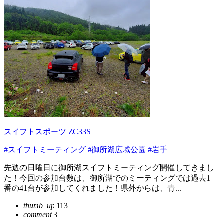
スイフトスポーツ ZC33S
#スイフトミーティング
#御所湖広域公園
#岩手
先週の日曜日に御所湖スイフトミーティング開催してきまし
た！今回の参加台数は、御所湖でのミーティングでは過去1
番の41台が参加してくれました！県外からは、青...
thumb_up
113
comment
3