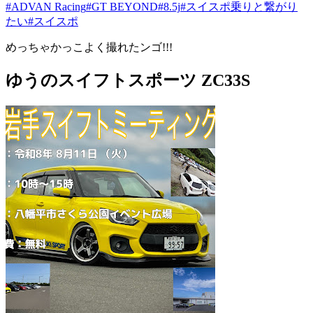
#ADVAN Racing
#GT BEYOND
#8.5j
#スイスポ乗りと繋がり
たい
#スイスポ
めっちゃかっこよく撮れたンゴ!!!
ゆうのスイフトスポーツ ZC33S