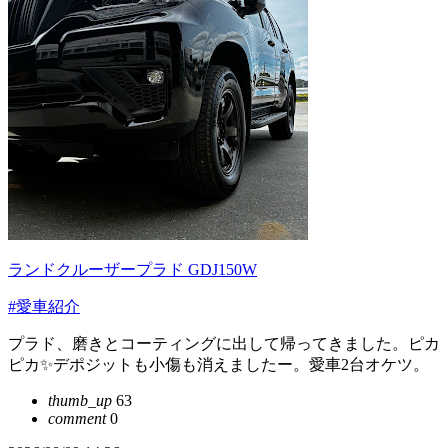
ランドクルーザープラド GDJ150W
#愛車紹介
プラド、磨きとコーティングに出して帰ってきました。ピカ
ピカ✨デポジットも小傷も消えましたー。愛車2台オケツ。
thumb_up
63
comment
0