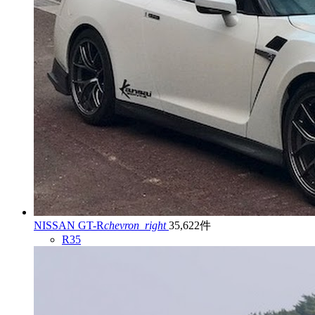
NISSAN GT-R
chevron_right
35,622件
R35