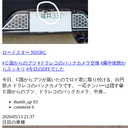
ロードスター ND5RC
#Ｃ国からのブツ
#ドラレコのバックカメラ交換
#霧中状態か
らスッキリ
#今日のDIYでした
今日、C国からブツが届いたのでロド君に取り付ける、白円
部🎶 ドラレコのバックカメラです。 一応ナンバーは隠す😁
Ｃ国からのブツ、ドラレコのバックカメラ、中身...
thumb_up
93
comment
4
2026/05/13 21:37
注目の車種