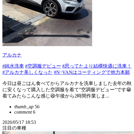
アルカナ
#純水洗車
#空調服デビュー
#思ってたより結構快適に洗車！
#アルカナ美しくなった
#NｰVANはコーティングで他力本願
今日は昼ごはん食べてからアルカナを洗車しました去年の秋
に安くなって購入した空調服を着て”空調服デビュー”です😁
着てみたらこんな感じ😆午後から2時間作業しま...
thumb_up
56
comment
6
2026/05/17 18:53
注目の車種