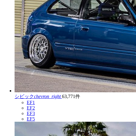
シビック
chevron_right
63,771件
EF1
EF2
EF3
EF5