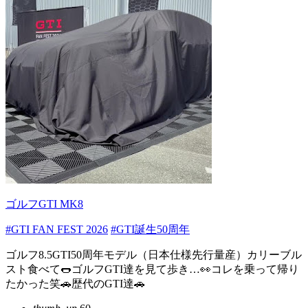
ゴルフGTI MK8
#GTI FAN FEST 2026
#GTI誕生50周年
ゴルフ8.5GTI50周年モデル（日本仕様先行量産）カリーブル
スト食べて🌭ゴルフGTI達を見て歩き…👀コレを乗って帰り
たかった笑🚗歴代のGTI達🚗