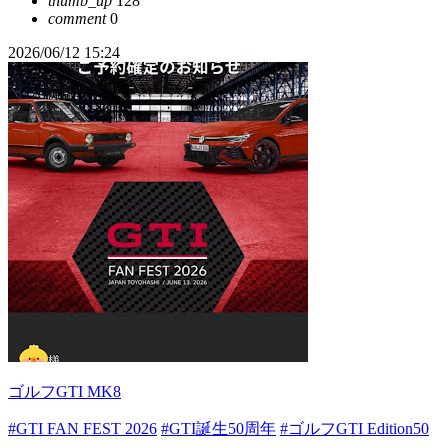
thumb_up
128
comment
0
2026/06/12 15:24
ゴルフGTI MK8
#GTI FAN FEST 2026
#GTI誕生50周年
#ゴルフGTI Edition50