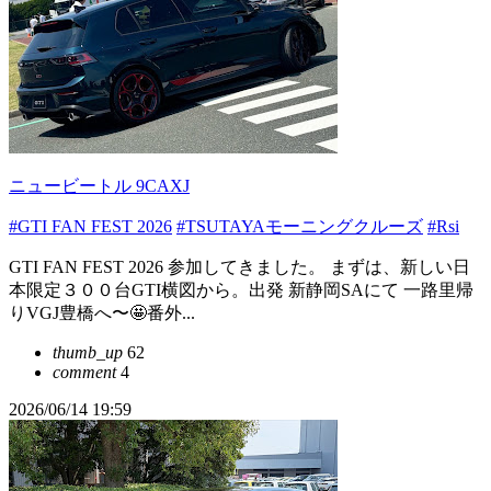
ニュービートル 9CAXJ
#GTI FAN FEST 2026
#TSUTAYAモーニングクルーズ
#Rsi
GTI FAN FEST 2026 参加してきました。 まずは、新しい日
本限定３００台GTI横図から。出発 新静岡SAにて 一路里帰
りVGJ豊橋へ〜🤩番外...
thumb_up
62
comment
4
2026/06/14 19:59