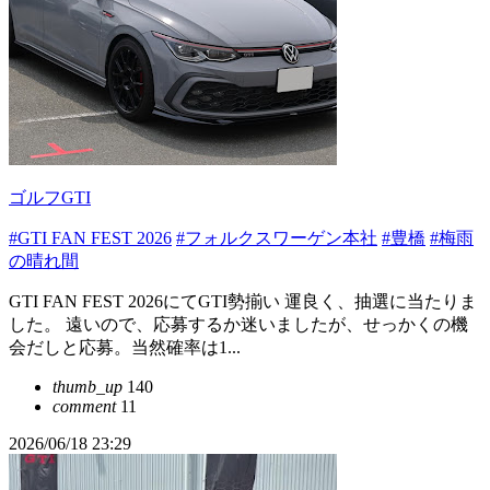
ゴルフGTI
#GTI FAN FEST 2026
#フォルクスワーゲン本社
#豊橋
#梅雨
の晴れ間
GTI FAN FEST 2026にてGTI勢揃い 運良く、抽選に当たりま
した。 遠いので、応募するか迷いましたが、せっかくの機
会だしと応募。当然確率は1...
thumb_up
140
comment
11
2026/06/18 23:29