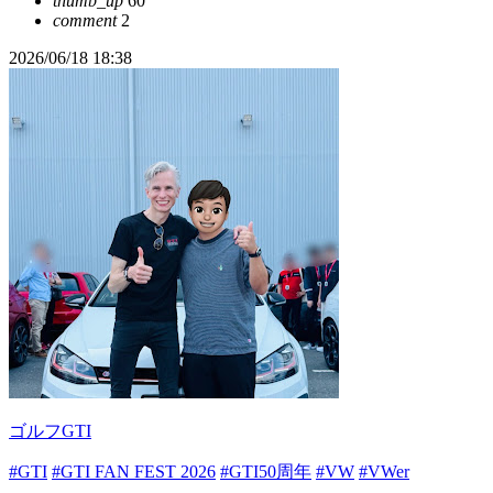
thumb_up
60
comment
2
2026/06/18 18:38
ゴルフGTI
#GTI
#GTI FAN FEST 2026
#GTI50周年
#VW
#VWer