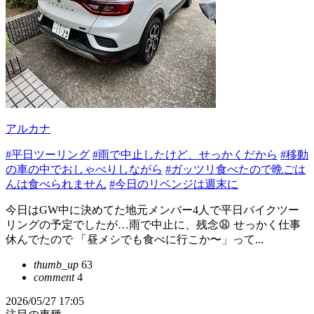
アルカナ
#平日ツーリング
#雨で中止したけど、せっかくだから
#移動
の車の中でおしゃべりしながら
#ガッツリ食べたので晩ごは
んは食べられません
#今日のリベンジは週末に
今日はGW中に決めてた地元メンバー4人で平日バイクツー
リングの予定でしたが…雨で中止に、残念😩 せっかく仕事
休んでたので 「昼メシでも食べに行こか〜」って...
thumb_up
63
comment
4
2026/05/27 17:05