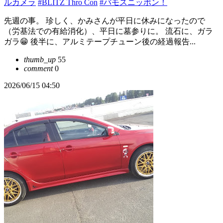
ルカメラ
#BLITZ Thro Con
#バモスニッポン！
先週の事。 珍しく、かみさんが平日に休みになったので
（労基法での有給消化）、平日に墓参りに。 流石に、ガラ
ガラ😁 後半に、アルミテープチューン後の経過報告...
thumb_up
55
comment
0
2026/06/15 04:50