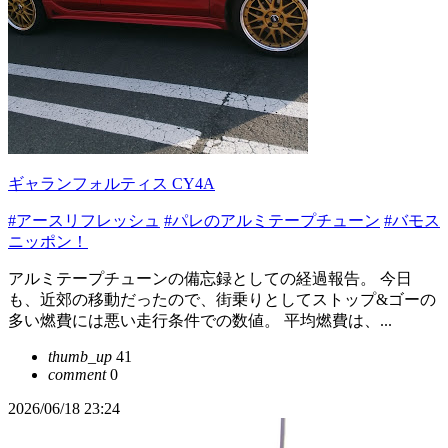
ギャランフォルティス CY4A
#アースリフレッシュ
#パレのアルミテープチューン
#バモス
ニッポン！
アルミテープチューンの備忘録としての経過報告。 今日
も、近郊の移動だったので、街乗りとしてストップ&ゴーの
多い燃費には悪い走行条件での数値。 平均燃費は、...
thumb_up
41
comment
0
2026/06/18 23:24