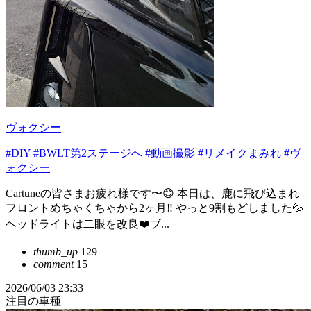
ヴォクシー
#DIY
#BWLT第2ステージへ
#動画撮影
#リメイクまみれ
#ヴ
ォクシー
Cartuneの皆さまお疲れ様です〜😊 本日は、鹿に飛び込まれ
フロントめちゃくちゃから2ヶ月‼️ やっと9割もどしました💦
ヘッドライトは二眼を改良❤️ブ...
thumb_up
129
comment
15
2026/06/03 23:33
注目の車種