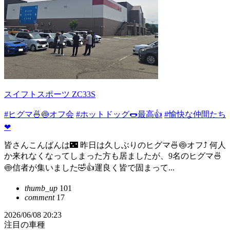
スイフトスポーツ ZC33S
#ヒグマ🍜🍥オフ会
#ホットドッグ🌭最高👍
#愉快な仲間たち
❤
皆さんこんばんは🌃 昨日は久しぶりのヒグマ🍜🍥オフ⤴️ 何人
か来れなくなってしまった方も居ましたが、9名のヒグマ🍜
🍥信者が集いました🤣👍運良く皆で固まって...
thumb_up
101
comment
17
2026/06/08 20:23
注目の車種