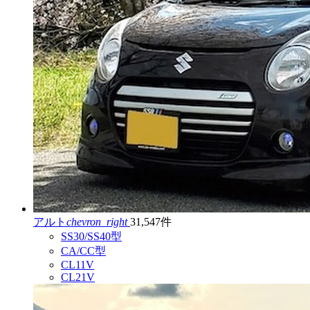
アルト
chevron_right
31,547件
SS30/SS40型
CA/CC型
CL11V
CL21V