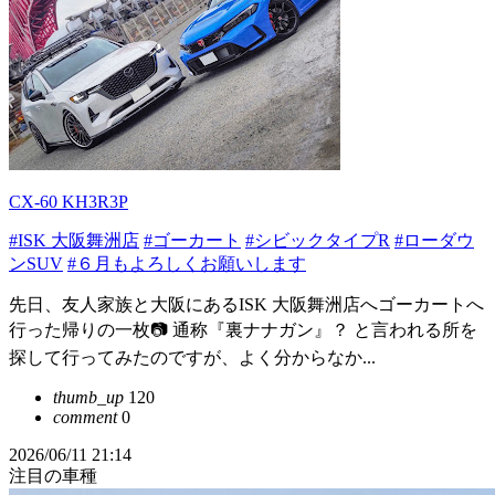
CX-60 KH3R3P
#ISK 大阪舞洲店
#ゴーカート
#シビックタイプR
#ローダウ
ンSUV
#６月もよろしくお願いします
先日、友人家族と大阪にあるISK 大阪舞洲店へゴーカートへ
行った帰りの一枚📷 通称『裏ナナガン』？ と言われる所を
探して行ってみたのですが、よく分からなか...
thumb_up
120
comment
0
2026/06/11 21:14
注目の車種