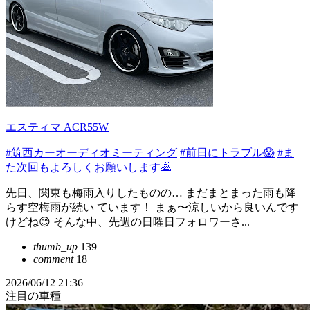
エスティマ ACR55W
#筑西カーオーディオミーティング
#前日にトラブル😱
#ま
た次回もよろしくお願いします🙇
先日、関東も梅雨入りしたものの… まだまとまった雨も降
らす空梅雨が続い ています！ まぁ〜涼しいから良いんです
けどね😊 そんな中、先週の日曜日フォロワーさ...
thumb_up
139
comment
18
2026/06/12 21:36
注目の車種