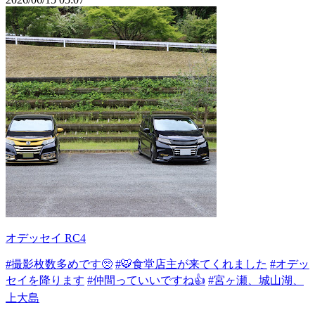
オデッセイ RC4
#撮影枚数多めです🥺
#🐯食堂店主が来てくれました
#オデッ
セイを降ります
#仲間っていいですね👍
#宮ヶ瀬、城山湖、
上大島