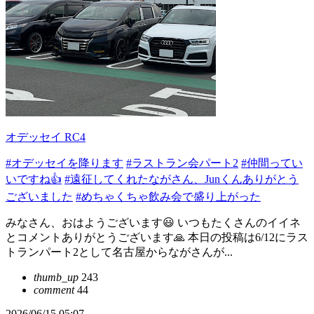
オデッセイ RC4
#オデッセイを降ります
#ラストラン会パート2
#仲間ってい
いですね👍
#遠征してくれたながさん、Junくんありがとう
ございました
#めちゃくちゃ飲み会で盛り上がった
みなさん、おはようございます😃 いつもたくさんのイイネ
とコメントありがとうございます🙏 本日の投稿は6/12にラス
トランパート2として名古屋からながさんが...
thumb_up
243
comment
44
2026/06/15 05:07