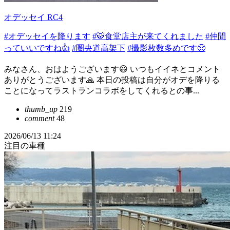
オデッセイ RC4
#オデッセイを降ります
#🐯食堂店主が来てくれました
#仲間
っていいですね👍
#圏央道高架下
#撮影枚数多めです🥺
みなさん、おはようございます😃 いつもイイネとコメント
ありがとうございます🙏 本日の投稿は自分がオデを降りる
ことになってラストランコラボをしてくれるとの事...
thumb_up
219
comment
48
2026/06/13 11:24
注目の車種