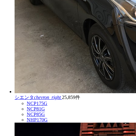
シエンタ
chevron_right
25,859件
NCP175G
NCP81G
NCP85G
NHP170G