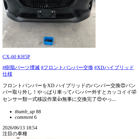
CX-60 KH5P
#樹脂パーツ撲滅
#フロントバンパー交換
#XDハイブリッド
仕様
フロントバンパーをXD ハイブリッドのバンパー交換😍バン
パー取り外し！やっぱり車ってバンパー外すとカッコイイ🤣
センサー類一式移設作業👍無事に交換完了😍やっ...
thumb_up
88
comment
6
2026/06/13 18:54
注目の車種