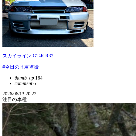
スカイライン GT-R R32
#今日のＨ君盗撮
thumb_up
164
comment
6
2026/06/13 20:22
注目の車種