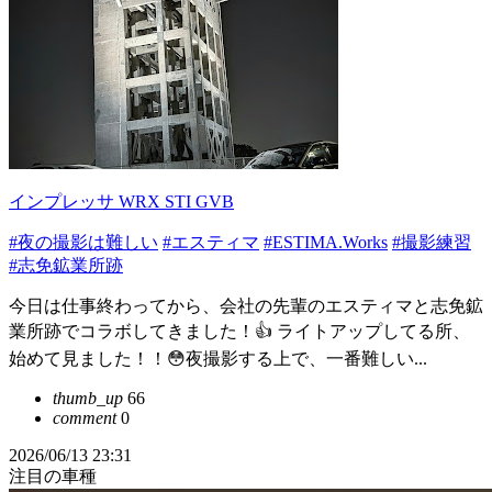
インプレッサ WRX STI GVB
#夜の撮影は難しい
#エスティマ
#ESTIMA.Works
#撮影練習
#志免鉱業所跡
今日は仕事終わってから、会社の先輩のエスティマと志免鉱
業所跡でコラボしてきました！👍 ライトアップしてる所、
始めて見ました！！😳夜撮影する上で、一番難しい...
thumb_up
66
comment
0
2026/06/13 23:31
注目の車種